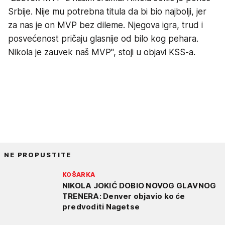
Srbije. Nije mu potrebna titula da bi bio najbolji, jer
za nas je on MVP bez dileme. Njegova igra, trud i
posvećenost pričaju glasnije od bilo kog pehara.
Nikola je zauvek naš MVP", stoji u objavi KSS-a.
NE PROPUSTITE
KOŠARKA
NIKOLA JOKIĆ DOBIO NOVOG GLAVNOG
TRENERA: Denver objavio ko će
predvoditi Nagetse