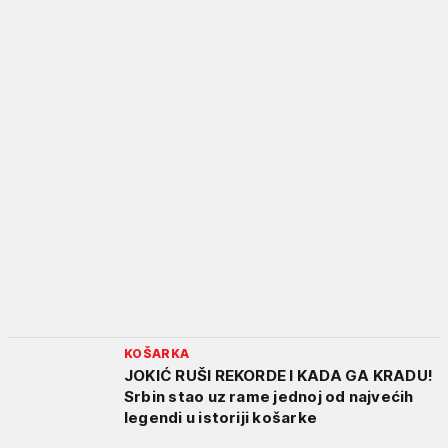
KOŠARKA
JOKIĆ RUŠI REKORDE I KADA GA KRADU!
Srbin stao uz rame jednoj od najvećih
legendi u istoriji košarke