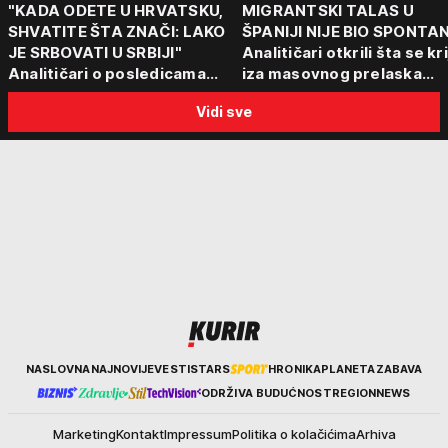
"KADA ODETE U HRVATSKU,
MIGRANTSKI TALAS U
SHVATITE ŠTA ZNAČI: LAKO
ŠPANIJI NIJE BIO SPONTA
JE SRBOVATI U SRBIJI"
Analitičari otkrili šta se kr
Analitičari o posledicama
iza masovnog prelaska
akcije koja i danas deli region:
granice: "Evropa nije dovo
Vidi sve
"To su teške i bolne priče"
naučila iz prethodne krize
Kurir
NASLOVNA
NAJNOVIJE
VESTI
STARS
HRONIKA
PLANETA
ZABAVA
ODRŽIVA BUDUĆNOST
REGION
NEWS
Marketing
Kontakt
Impressum
Politika o kolačićima
Arhiva