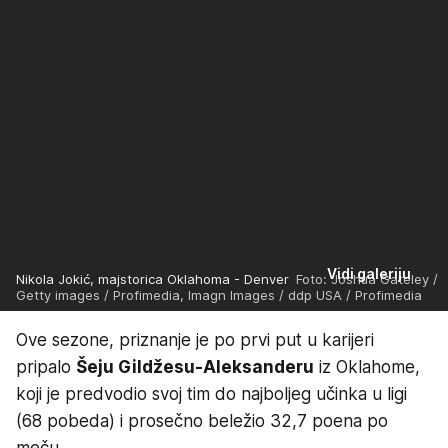
Vidi galeriju
Nikola Jokić, majstorica Oklahoma - Denver
Foto: Joshua Gateley /
Getty images / Profimedia, Imagn Images / ddp USA / Profimedia
Ove sezone, priznanje je po prvi put u karijeri
pripalo
Šeju Gildžesu-Aleksanderu
iz Oklahome,
koji je predvodio svoj tim do najboljeg učinka u ligi
(68 pobeda) i prosečno beležio 32,7 poena po