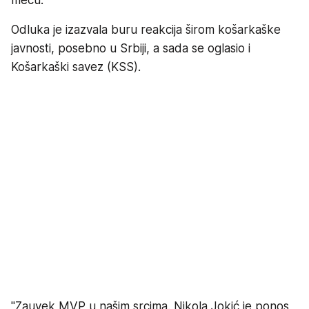
meču.
Odluka je izazvala buru reakcija širom košarkaške
javnosti, posebno u Srbiji, a sada se oglasio i
Košarkaški savez (KSS).
"Zauvek MVP u našim srcima. Nikola Jokić je ponos