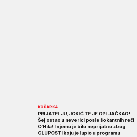
KOŠARKA
PRIJATELJU, JOKIĆ TE JE OPLJAČKAO!
Šej ostao u neverici posle šokantnih reči
O'Nila! I njemu je bilo neprijatno zbog
GLUPOSTI koju je lupio u programu