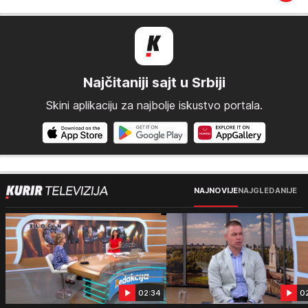
Najčitaniji sajt u Srbiji
Skini aplikaciju za najbolje iskustvo portala.
NAJNOVIJE
NAJGLEDANIJE
02:34
0