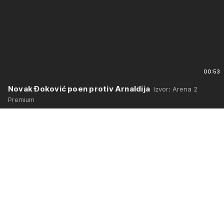
00:53
Novak Đoković poen protiv Arnaldija
Izvor: Arena 2
Premium