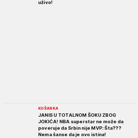
uživo!
KOŠARKA
JANIS U TOTALNOM ŠOKU ZBOG
JOKIĆA! NBA superstar ne može da
poveruje da Srbin nije MVP: Šta???
Nema šanse da je ovo istina!