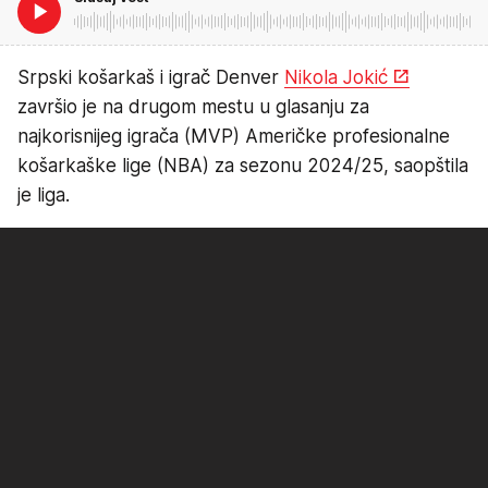
Srpski košarkaš i igrač Denver
Nikola Jokić
završio je na drugom mestu u glasanju za
najkorisnijeg igrača (MVP) Američke profesionalne
košarkaške lige (NBA) za sezonu 2024/25, saopštila
je liga.