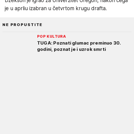
Džekson je igrao za Univerzitet Oregon, nakon čega
je u aprliu izabran u četvrtom krugu drafta.
NE PROPUSTITE
POP KULTURA
TUGA: Poznati glumac preminuo 30.
godini, poznat je i uzrok smrti