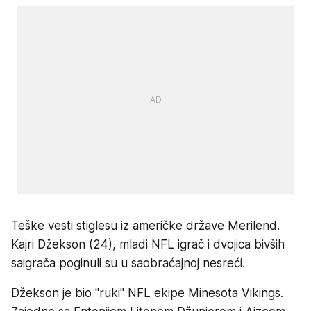
Teške vesti stiglesu iz američke države Merilend.
Kajri Džekson (24), mladi NFL igrač i dvojica bivših
saigrača poginuli su u saobraćajnoj nesreći.
Džekson je bio "ruki" NFL ekipe Minesota Vikings.