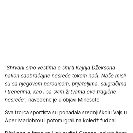
"
Shrvani smo vestima o smrti Kajrija Džeksona
nakon saobraćajne nesreće tokom noći. Naše misli
su sa njegovom porodicom, prijateljima, saigračima
i trenerima, kao i sa svim žrtvama ove tragične
nesreće
", navedeno je u objavi Minesote.
Sva trojica sportista su pohađala srednji školu Vajs u
Aper Marlobrou i potom igrali na koledž fudbal.