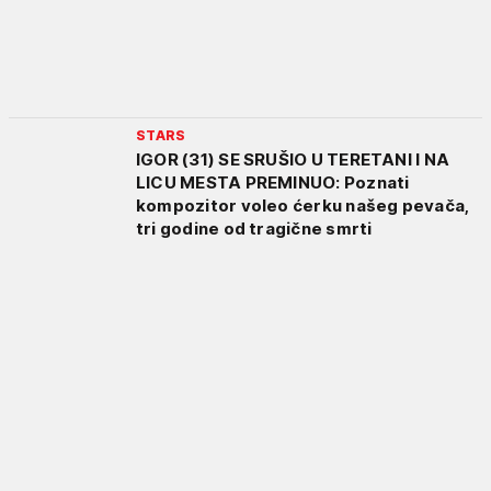
STARS
IGOR (31) SE SRUŠIO U TERETANI I NA
LICU MESTA PREMINUO: Poznati
kompozitor voleo ćerku našeg pevača,
tri godine od tragične smrti