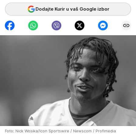
Dodajte Kurir u vaš Google izbor
Foto: Nick Wosika/Icon Sportswire / Newscom / Profimedia