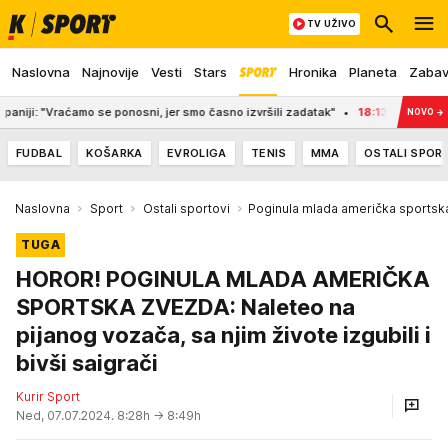
TV UŽIVO
Naslovna
Najnovije
Vesti
Stars
Hronika
Planeta
Zaba
i: "Vraćamo se ponosni, jer smo časno izvršili zadatak"
18:13
SRBIJA NE PAMT
NOVO
→
FUDBAL
KOŠARKA
EVROLIGA
TENIS
MMA
OSTALI SPOR
Naslovna
Sport
Ostali sportovi
Poginula mlada američka sportsk
TUGA
HOROR! POGINULA MLADA AMERIČKA
SPORTSKA ZVEZDA: Naleteo na
pijanog vozača, sa njim živote izgubili i
bivši saigrači
Kurir Sport
Ned, 07.07.2024. 8:28h
→ 8:49h