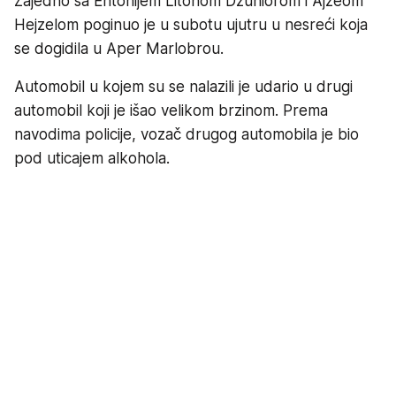
Zajedno sa Entonijem Litonom Džuniorom i Ajzeom
Hejzelom poginuo je u subotu ujutru u nesreći koja
se dogidila u Aper Marlobrou.
Automobil u kojem su se nalazili je udario u drugi
automobil koji je išao velikom brzinom. Prema
navodima policije, vozač drugog automobila je bio
pod uticajem alkohola.