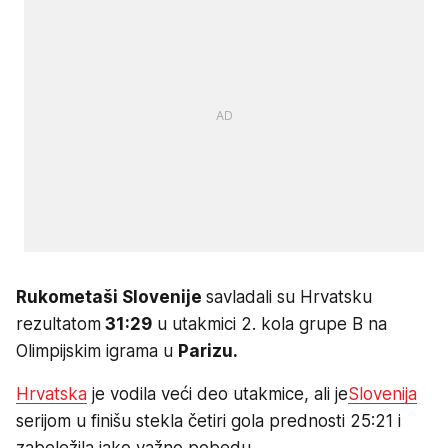
Rukometaši Slovenije
savladali su Hrvatsku
rezultatom
31:29
u utakmici 2. kola grupe B na
Olimpijskim igrama u
Parizu.
Hrvatska
je vodila veći deo utakmice, ali je
Slovenija
serijom u finišu stekla četiri gola prednosti 25:21 i
zabeležila jako važno pobedu.