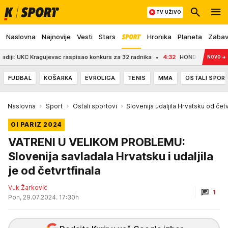
TV UŽIVO
Naslovna
Najnovije
Vesti
Stars
Hronika
Planeta
Zaba
i: UKC Kragujevac raspisao konkurs za 32 radnika
4:32
HONDA DIGLA UZBUNU! A
NOVO
→
FUDBAL
KOŠARKA
EVROLIGA
TENIS
MMA
OSTALI SPOR
Naslovna
Sport
Ostali sportovi
Slovenija udaljila Hrvatsku od četv
OI PARIZ 2024
VATRENI U VELIKOM PROBLEMU:
Slovenija savladala Hrvatsku i udaljila
je od četvrtfinala
Vuk Žarković
1
Pon, 29.07.2024. 17:30h