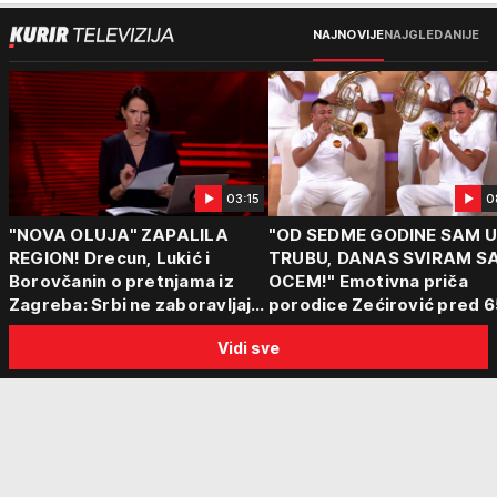
NAJNOVIJE
NAJGLEDANIJE
03:15
0
"NOVA OLUJA" ZAPALILA
"OD SEDME GODINE SAM 
REGION! Drecun, Lukić i
TRUBU, DANAS SVIRAM S
Borovčanin o pretnjama iz
OCEM!" Emotivna priča
Zagreba: Srbi ne zaboravljaju
porodice Zećirović pred 6
progon
Sabor trubača u Guči
Vidi sve