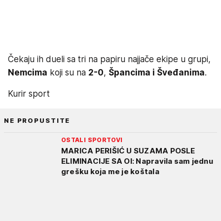
Čekaju ih dueli sa tri na papiru najjače ekipe u grupi,
Nemcima
koji su na
2-0
,
Špancima i Šveđanima
.
Kurir sport
NE PROPUSTITE
OSTALI SPORTOVI
MARICA PERIŠIĆ U SUZAMA POSLE
ELIMINACIJE SA OI: Napravila sam jednu
grešku koja me je koštala