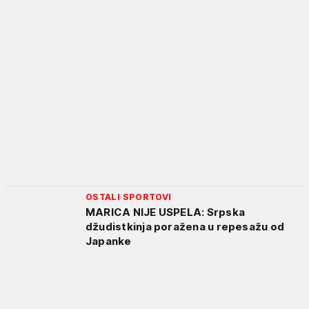
OSTALI SPORTOVI
MARICA NIJE USPELA: Srpska
džudistkinja poražena u repesažu od
Japanke