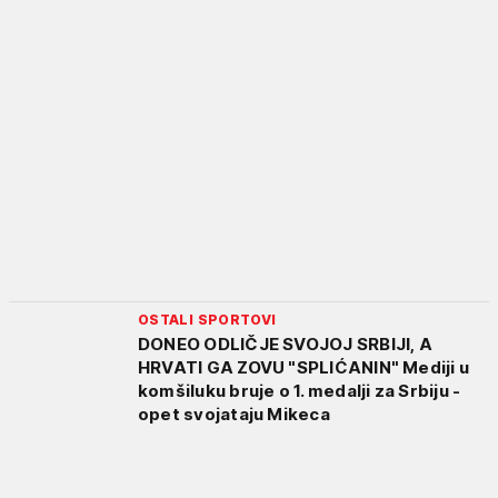
OSTALI SPORTOVI
DONEO ODLIČJE SVOJOJ SRBIJI, A
HRVATI GA ZOVU "SPLIĆANIN" Mediji u
komšiluku bruje o 1. medalji za Srbiju -
opet svojataju Mikeca