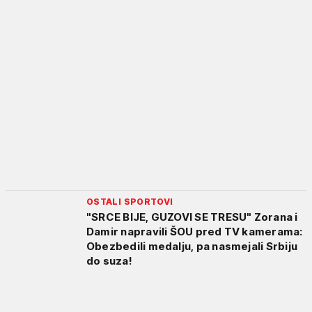
OSTALI SPORTOVI
"SRCE BIJE, GUZOVI SE TRESU" Zorana i
Damir napravili ŠOU pred TV kamerama:
Obezbedili medalju, pa nasmejali Srbiju
do suza!