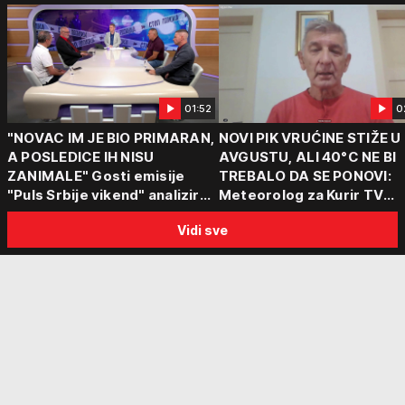
01:52
0
"NOVAC IM JE BIO PRIMARAN,
NOVI PIK VRUĆINE STIŽE U
A POSLEDICE IH NISU
AVGUSTU, ALI 40°C NE BI
ZANIMALE" Gosti emisije
TREBALO DA SE PONOVI:
"Puls Srbije vikend" analizirali
Meteorolog za Kurir TV
slučajeve koji su potresli
objasnio šta nas čeka: "Š
Vidi sve
Srbiju: Zločin se ne isplati
za ozbiljne padavine su ma