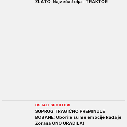
ZLATO: Najveća želja - TRAKTOR
OSTALI SPORTOVI
SUPRUG TRAGIČNO PREMINULE
BOBANE: Oborile su me emocije kada je
Zorana ONO URADILA!