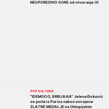
NEUPOREDIVO GORE od otvaranja OI
POP KULTURA
"IDEMOOO, SRBIJAAA" Jelena Đoković
se javila iz Pariza nakon osvojene
ZLATNE MEDALJE na Olimpijskim