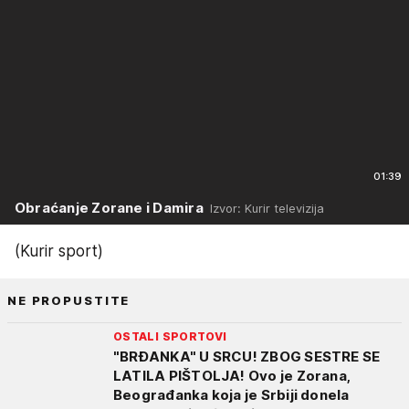
01:39
Obraćanje Zorane i Damira
Izvor: Kurir televizija
(Kurir sport)
NE PROPUSTITE
OSTALI SPORTOVI
"BRĐANKA" U SRCU! ZBOG SESTRE SE
LATILA PIŠTOLJA! Ovo je Zorana,
Beograđanka koja je Srbiji donela