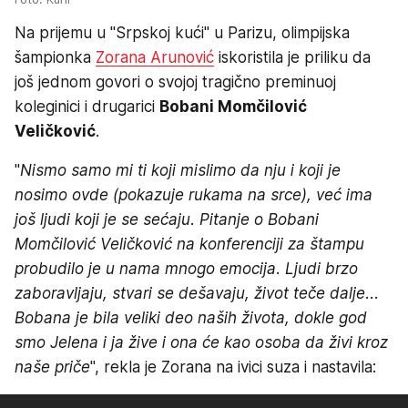
Na prijemu u "Srpskoj kući" u Parizu, olimpijska
šampionka
Zorana Arunović
iskoristila je priliku da
još jednom govori o svojoj tragično preminuoj
koleginici i drugarici
Bobani Momčilović
Veličković
.
"
Nismo samo mi ti koji mislimo da nju i koji je
nosimo ovde (pokazuje rukama na srce), već ima
još ljudi koji je se sećaju. Pitanje o Bobani
Momčilović Veličković na konferenciji za štampu
probudilo je u nama mnogo emocija. Ljudi brzo
zaboravljaju, stvari se dešavaju, život teče dalje...
Bobana je bila veliki deo naših života, dokle god
smo Jelena i ja žive i ona će kao osoba da živi kroz
naše priče
", rekla je Zorana na ivici suza i nastavila: