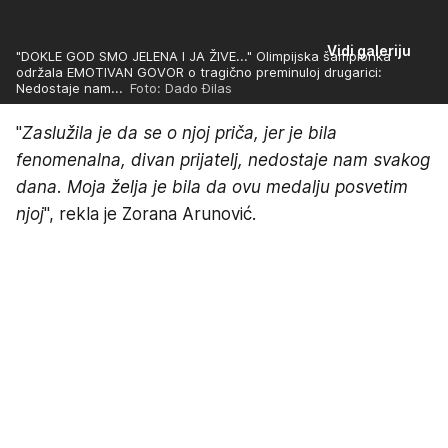
Vidi galeriju
"DOKLE GOD SMO JELENA I JA ŽIVE..." Olimpijska šampionka
održala EMOTIVAN GOVOR o tragično preminuloj drugarici:
Nedostaje nam...
Foto: Dado Đilas
"
Zaslužila je da se o njoj priča, jer je bila
fenomenalna, divan prijatelj, nedostaje nam svakog
dana. Moja želja je bila da ovu medalju posvetim
njoj
", rekla je Zorana Arunović.