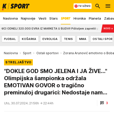
TV UŽIVO
Naslovna
Najnovije
Vesti
Stars
Hronika
Planeta
Zaba
I 320.000 EVRA IZ MARKETA U BUDVI! Pištoljem zapretili poslovođi, pa nestali
NOVO
→
FUDBAL
KOŠARKA
EVROLIGA
TENIS
MMA
OSTALI SPOR
Naslovna
Sport
Ostali sportovi
Zorana Arunović emotivno o Boba
STRELJAŠTVO
"DOKLE GOD SMO JELENA I JA ŽIVE..."
Olimpijska šampionka održala
EMOTIVAN GOVOR o tragično
preminuloj drugarici: Nedostaje nam...
3
Uto, 30.07.2024. 21:56h
→ 22:44h