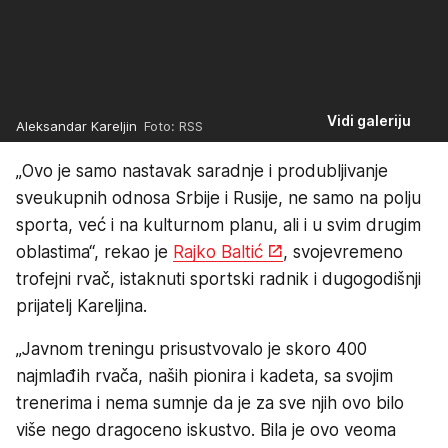
Vidi galeriju
Aleksandar Kareljin
Foto: RSS
„Ovo je samo nastavak saradnje i produbljivanje
sveukupnih odnosa Srbije i Rusije, ne samo na polju
sporta, već i na kulturnom planu, ali i u svim drugim
oblastima“, rekao je
Rajko Baltić
, svojevremeno
trofejni rvač, istaknuti sportski radnik i dugogodišnji
prijatelj Kareljina.
„Javnom treningu prisustvovalo je skoro 400
najmlađih rvača, naših pionira i kadeta, sa svojim
trenerima i nema sumnje da je za sve njih ovo bilo
više nego dragoceno iskustvo. Bila je ovo veoma