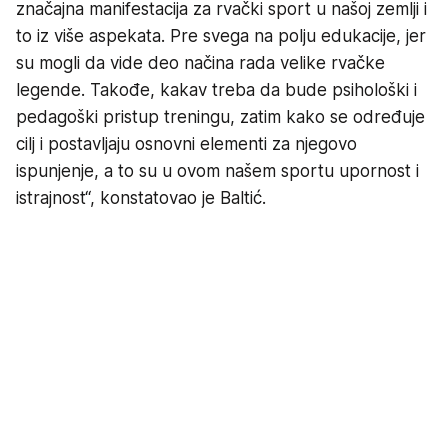
značajna manifestacija za rvački sport u našoj zemlji i
to iz više aspekata. Pre svega na polju edukacije, jer
su mogli da vide deo načina rada velike rvačke
legende. Takođe, kakav treba da bude psihološki i
pedagoški pristup treningu, zatim kako se određuje
cilj i postavljaju osnovni elementi za njegovo
ispunjenje, a to su u ovom našem sportu upornost i
istrajnost“, konstatovao je Baltić.