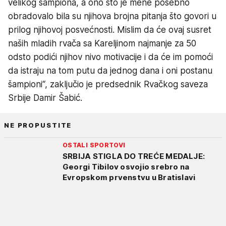
velikog šampiona, a ono što je mene posebno
obradovalo bila su njihova brojna pitanja što govori u
prilog njihovoj posvećnosti. Mislim da će ovaj susret
naših mladih rvača sa Kareljinom najmanje za 50
odsto podići njihov nivo motivacije i da će im pomoći
da istraju na tom putu da jednog dana i oni postanu
šampioni“, zaključio je predsednik Rvačkog saveza
Srbije Damir Šabić.
NE PROPUSTITE
OSTALI SPORTOVI
SRBIJA STIGLA DO TREĆE MEDALJE:
Georgi Tibilov osvojio srebro na
Evropskom prvenstvu u Bratislavi