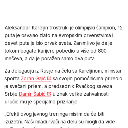
Aleksandar Kareljin trostruki je olimpijski šampion, 12
puta je osvajao zlato na evropskim prvenstvima i
devet puta je bio prvak sveta. Zanimljivo je da je
tokom bogate karijere pobedio u više od 800
mečeva, a da je poražen samo dva puta.
Za delegaciju iz Rusije na čelu sa Kareljinom, ministar
sporta
Zoran Gajić
sa svojim pomoćnicima priredio
je svečani prijem, a predsednik Rvačkog saveza
Srbije
Damir Šabić
u znak velike zahvalnosti
uručio mu je specijalno priznanje.
„Efekti ovog javnog treninga mislim da će biti
izuzetni. Naši mladi rvači na delu su mogli da vide