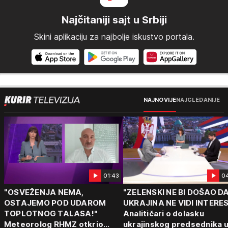
Najčitaniji sajt u Srbiji
Skini aplikaciju za najbolje iskustvo portala.
NAJNOVIJE
NAJGLEDANIJE
01:43
0
"OSVEŽENJA NEMA,
"ZELENSKI NE BI DOŠAO D
OSTAJEMO POD UDAROM
UKRAJINA NE VIDI INTERE
TOPLOTNOG TALASA!"
Analitičari o dolasku
Meteorolog RHMZ otkrio
ukrajinskog predsednika 