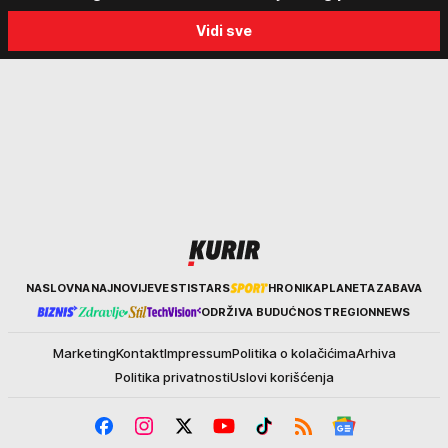
kakvo vreme nas čeka do
Beograd: "Srbija može da
Vidi sve
kraja avgusta
razgovara sa svima"
Kurir
NASLOVNA
NAJNOVIJE
VESTI
STARS
HRONIKA
PLANETA
ZABAVA
ODRŽIVA BUDUĆNOST
REGION
NEWS
Marketing
Kontakt
Impressum
Politika o kolačićima
Arhiva
Politika privatnosti
Uslovi korišćenja