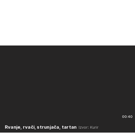
00:40
Rvanje, rvači, strunjača, tartan
Izvor: Kurir