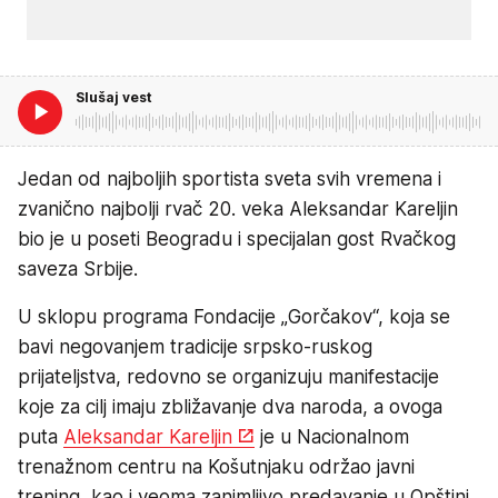
Slušaj vest
Jedan od najboljih sportista sveta svih vremena i
zvanično najbolji rvač 20. veka Aleksandar Kareljin
bio je u poseti Beogradu i specijalan gost Rvačkog
saveza Srbije.
U sklopu programa Fondacije „Gorčakov“, koja se
bavi negovanjem tradicije srpsko-ruskog
prijateljstva, redovno se organizuju manifestacije
koje za cilj imaju zbližavanje dva naroda, a ovoga
puta
Aleksandar Kareljin
je u Nacionalnom
trenažnom centru na Košutnjaku održao javni
trening, kao i veoma zanimljivo predavanje u Opštini