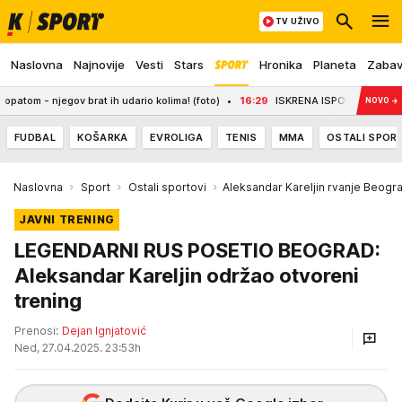
TV UŽIVO
Naslovna
Najnovije
Vesti
Stars
Hronika
Planeta
Zaba
egov brat ih udario kolima! (foto)
16:29
ISKRENA ISPOVEST DARKA RAJKOVI
NOVO
→
FUDBAL
KOŠARKA
EVROLIGA
TENIS
MMA
OSTALI SPOR
Naslovna
Sport
Ostali sportovi
Aleksandar Kareljin rvanje Beogr
JAVNI TRENING
LEGENDARNI RUS POSETIO BEOGRAD:
Aleksandar Kareljin održao otvoreni
trening
Prenosi:
Dejan Ignjatović
Ned, 27.04.2025. 23:53h