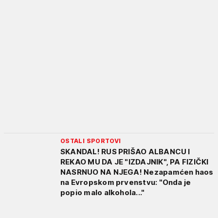
OSTALI SPORTOVI
SKANDAL! RUS PRIŠAO ALBANCU I
REKAO MU DA JE "IZDAJNIK", PA FIZIČKI
NASRNUO NA NJEGA! Nezapamćen haos
na Evropskom prvenstvu: "Onda je
popio malo alkohola..."