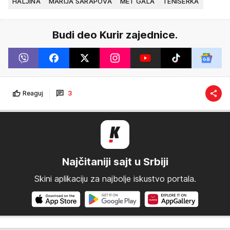
HALJINA
MARIJA ŠARAPOVA
MET GALA
TENISERKA
Budi deo Kurir zajednice.
Reaguj
3
Najčitaniji sajt u Srbiji
Skini aplikaciju za najbolje iskustvo portala.