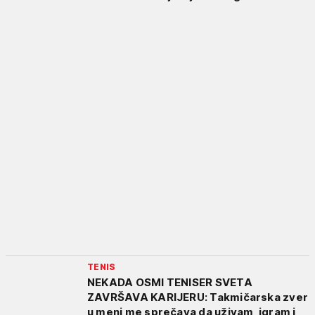
TENIS
NEKADA OSMI TENISER SVETA
ZAVRŠAVA KARIJERU: Takmičarska zver
u meni me sprečava da uživam, igram i