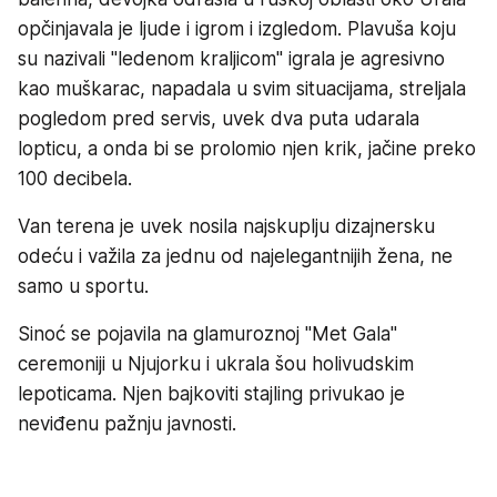
opčinjavala je ljude i igrom i izgledom. Plavuša koju
su nazivali "ledenom kraljicom" igrala je agresivno
kao muškarac, napadala u svim situacijama, streljala
pogledom pred servis, uvek dva puta udarala
lopticu, a onda bi se prolomio njen krik, jačine preko
100 decibela.
Van terena je uvek nosila najskuplju dizajnersku
odeću i važila za jednu od najelegantnijih žena, ne
samo u sportu.
Sinoć se pojavila na glamuroznoj "Met Gala"
ceremoniji u Njujorku i ukrala šou holivudskim
lepoticama. Njen bajkoviti stajling privukao je
neviđenu pažnju javnosti.