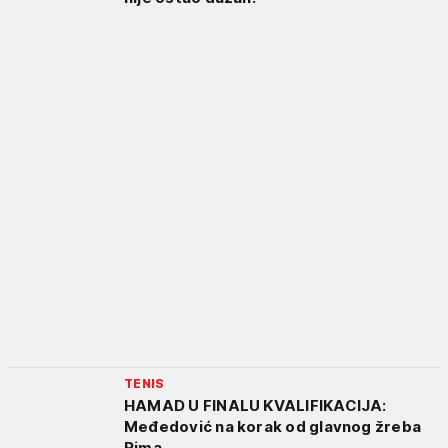
TENIS
HAMAD U FINALU KVALIFIKACIJA:
Međedović na korak od glavnog žreba
Rima