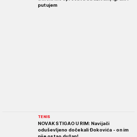
putujem
TENIS
NOVAK STIGAO U RIM: Navijači
oduševljeno dočekali Đokovića - on im
nije ostao dužan!