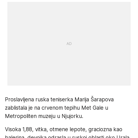
Proslavljena ruska teniserka Marija Šarapova
zablistala je na crvenom tepihu Met Gale u
Metropoliten muzeju u Njujorku.
Visoka 1,88, vitka, otmene lepote, graciozna kao
balerina, devojka odrasla u ruskoj oblasti oko Urala