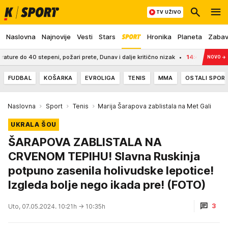
TV UŽIVO
Naslovna
Najnovije
Vesti
Stars
Hronika
Planeta
Zaba
i, požari prete, Dunav i dalje kritično nizak
14:49
Šta se zaista desilo te n
NOVO
→
FUDBAL
KOŠARKA
EVROLIGA
TENIS
MMA
OSTALI SPOR
Naslovna
Sport
Tenis
Marija Šarapova zablistala na Met Gali
UKRALA ŠOU
ŠARAPOVA ZABLISTALA NA
CRVENOM TEPIHU! Slavna Ruskinja
potpuno zasenila holivudske lepotice!
Izgleda bolje nego ikada pre! (FOTO)
3
Uto, 07.05.2024. 10:21h
→ 10:35h