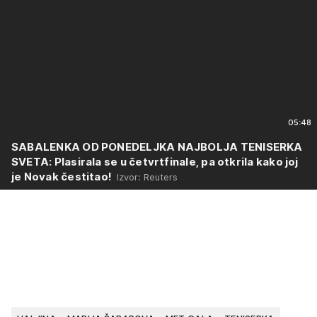
05:48
SABALENKA OD PONEDELJKA NAJBOLJA TENISERKA
SVETA: Plasirala se u četvrtfinale, pa otkrila kako joj
je Novak čestitao!
Izvor: Reuters