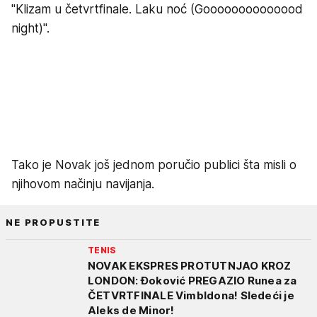
"Klizam u četvrtfinale. Laku noć (Goooooooooooood
night)".
Tako je Novak još jednom poručio publici šta misli o
njihovom načinju navijanja.
NE PROPUSTITE
TENIS
NOVAK EKSPRES PROTUTNJAO KROZ
LONDON: Đoković PREGAZIO Runea za
ČETVRTFINALE Vimbldona! Sledeći je
Aleks de Minor!