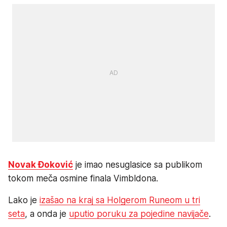
Novak Đoković
je imao nesuglasice sa publikom
tokom meča osmine finala Vimbldona.
Lako je
izašao na kraj sa Holgerom Runeom u tri
seta
, a onda je
uputio poruku za pojedine navijače
.