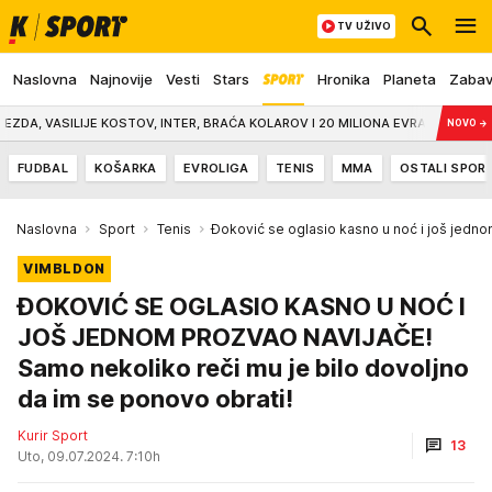
TV UŽIVO
Naslovna
Najnovije
Vesti
Stars
Hronika
Planeta
Zaba
ILIJE KOSTOV, INTER, BRAĆA KOLAROV I 20 MILIONA EVRA: Nešto se dešava! Ital
NOVO
→
FUDBAL
KOŠARKA
EVROLIGA
TENIS
MMA
OSTALI SPOR
Naslovna
Sport
Tenis
Đoković se oglasio kasno u noć i još jedn
VIMBLDON
ĐOKOVIĆ SE OGLASIO KASNO U NOĆ I
JOŠ JEDNOM PROZVAO NAVIJAČE!
Samo nekoliko reči mu je bilo dovoljno
da im se ponovo obrati!
Kurir Sport
13
Uto, 09.07.2024. 7:10h