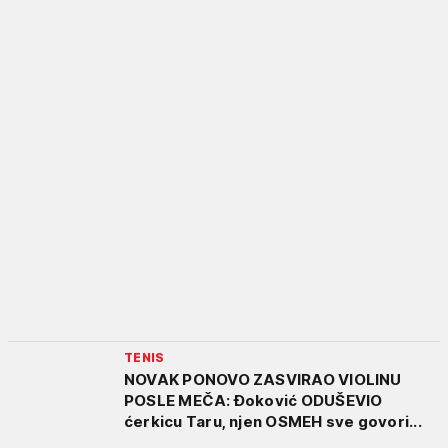
TENIS
NOVAK PONOVO ZASVIRAO VIOLINU
POSLE MEČA: Đoković ODUŠEVIO
ćerkicu Taru, njen OSMEH sve govori...