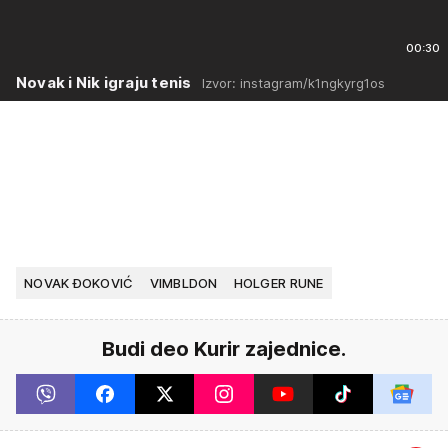
00:30
Novak i Nik igraju tenis
Izvor: instagram/k1ngkyrg1os
NOVAK ĐOKOVIĆ
VIMBLDON
HOLGER RUNE
Budi deo Kurir zajednice.