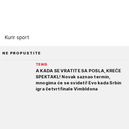
Kurir sport
NE PROPUSTITE
TENIS
A KADA SE VRATITE SA POSLA, KREĆE
SPEKTAKL! Novak saznao termin,
mnogima će se svideti! Evo kada Srbin
igra četvrtfinale Vimbldona