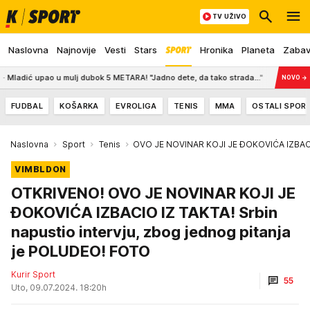
TV UŽIVO
Naslovna
Najnovije
Vesti
Stars
Hronika
Planeta
Zaba
upao u mulj dubok 5 METARA! "Jadno dete, da tako strada..."
13:30
BIVŠI I
NOVO
→
FUDBAL
KOŠARKA
EVROLIGA
TENIS
MMA
OSTALI SPOR
Naslovna
Sport
Tenis
OVO JE NOVINAR KOJI JE ĐOKOVIĆA IZBAC
VIMBLDON
OTKRIVENO! OVO JE NOVINAR KOJI JE
ĐOKOVIĆA IZBACIO IZ TAKTA! Srbin
napustio intervju, zbog jednog pitanja
je POLUDEO! FOTO
Kurir Sport
55
Uto, 09.07.2024. 18:20h