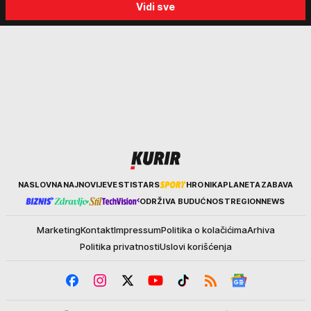
Vidi sve
na svojoj stolici"
biraju kriminalce: "Neće s
nekim ko nema para"
Kurir
NASLOVNA
NAJNOVIJE
VESTI
STARS
HRONIKA
PLANETA
ZABAVA
ODRŽIVA BUDUĆNOST
REGION
NEWS
Marketing
Kontakt
Impressum
Politika o kolačićima
Arhiva
Politika privatnosti
Uslovi korišćenja