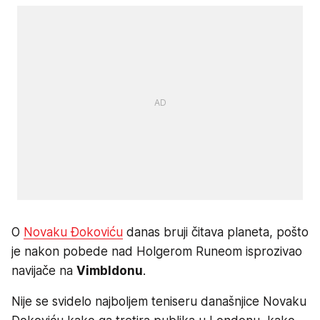
O
Novaku Đokoviću
danas bruji čitava planeta, pošto
je nakon pobede nad Holgerom Runeom isprozivao
navijače na
Vimbldonu
.
Nije se svidelo najboljem teniseru današnjice Novaku