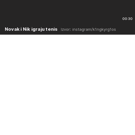
00:30
Novak i Nik igraju tenis
Izvor: instagram/k1ngkyrg1os