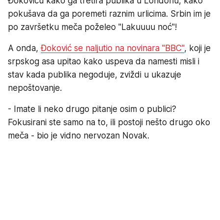
Đokoviću kako ga tretira publika u Londonu, kako
pokušava da ga poremeti raznim urlicima. Srbin im je
po završetku meča poželeo "Lakuuuu noć"!
A onda,
Đoković se naljutio na novinara "BBC"
, koji je
srpskog asa upitao kako uspeva da namesti misli i
stav kada publika negoduje, zviždi u ukazuje
nepoštovanje.
- Imate li neko drugo pitanje osim o publici?
Fokusirani ste samo na to, ili postoji nešto drugo oko
meča - bio je vidno nervozan Novak.