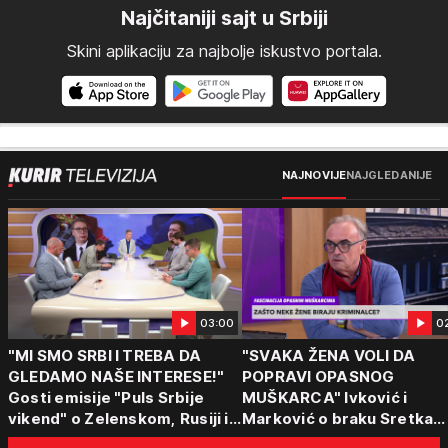
Najčitaniji sajt u Srbiji
Skini aplikaciju za najbolje iskustvo portala.
NAJNOVIJE
NAJGLEDANIJE
03:00
0
"MI SMO SRBI I TREBA DA
"SVAKA ŽENA VOLI DA
GLEDAMO NAŠE INTERESE!"
POPRAVI OPASNOG
Gosti emisije "Puls Srbije
MUŠKARCA" Ivković i
vikend" o Zelenskom, Rusiji i
Marković o braku Sretka
politici Beograda: "Srbija sedi
Kalinića i fenomenu žena k