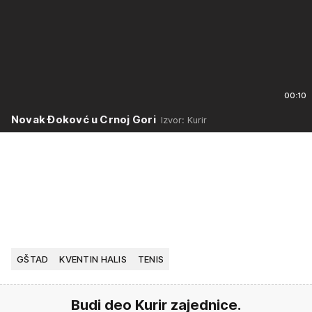
00:10
Novak Đokovć u Crnoj Gori
Izvor: Kurir
GŠTAD
KVENTIN HALIS
TENIS
Budi deo Kurir zajednice.