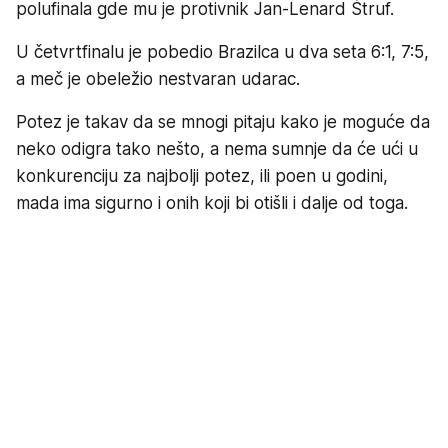
polufinala gde mu je protivnik Jan-Lenard Štruf.
U četvrtfinalu je pobedio Brazilca u dva seta 6:1, 7:5,
a meč je obeležio nestvaran udarac.
Potez je takav da se mnogi pitaju kako je moguće da
neko odigra tako nešto, a nema sumnje da će ući u
konkurenciju za najbolji potez, ili poen u godini,
mada ima sigurno i onih koji bi otišli i dalje od toga.