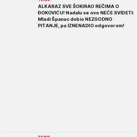
ALKARAZ SVE ŠOKIRAO REČIMA O
ĐOKOVIĆU! Nadalu se ovo NEĆE SVIDETI:
Mladi Španac dobio NEZGODNO
PITANJE, pa IZNENADIO odgovorom!