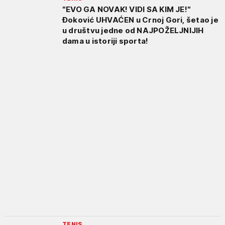
"EVO GA NOVAK! VIDI SA KIM JE!"
Đoković UHVAĆEN u Crnoj Gori, šetao je
u društvu jedne od NAJPOŽELJNIJIH
dama u istoriji sporta!
TENIS