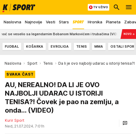
TV UŽIVO
Naslovna
Najnovije
Vesti
Stars
Hronika
Planeta
Zaba
 veselio sa legendarnim Bobanom Markovićem i trubačima (VIDEO)
12:59
"MI
NOVO
→
FUDBAL
KOŠARKA
EVROLIGA
TENIS
MMA
OSTALI SPOR
Naslovna
Sport
Tenis
Da li je ovo najbolji udarac u istoriji tenisa?!
SVAKA ČAST
AU, NEREALNO! DA LI JE OVO
NAJBOLJI UDARAC U ISTORIJI
TENISA?! Čovek je pao na zemlju, a
onda... (VIDEO)
Kurir Sport
Ned, 21.07.2024. 7:01h