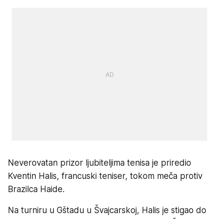
Neverovatan prizor ljubiteljima tenisa je priredio
Kventin Halis, francuski teniser, tokom meča protiv
Brazilca Haide.
Na turniru u Gštadu u Švajcarskoj, Halis je stigao do