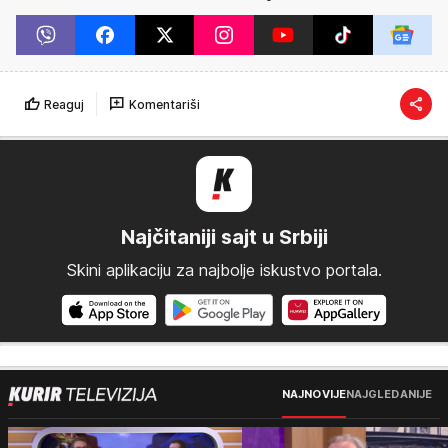
Reaguj
Komentariši
Najčitaniji sajt u Srbiji
Skini aplikaciju za najbolje iskustvo portala.
NAJNOVIJE
NAJGLEDANIJE