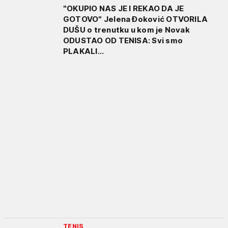
"OKUPIO NAS JE I REKAO DA JE
GOTOVO" Jelena Đoković OTVORILA
DUŠU o trenutku u kom je Novak
ODUSTAO OD TENISA: Svi smo
PLAKALI...
TENIS