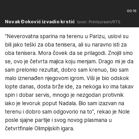
00:15
Novak Đoković izvadio krstić
Izvor: Printscreen/RTS
"Neverovatna sparina na terenu u Parizu, uslovi su
bili jako teški za oba tenisera, ali su naravno isti za
oba tenisera. Mora čovek da se prilagodi. Znojili smo
se, ovo je četvrta majica koju menjam. Drago mi je da
sam prelomio rezultat, dobro sam krenuo, bio sam
malo iznenađen njegovom igrom. Viši je bio odskok
lopte danas, dosta brže ide, za nekoga ko ima takav
spin i dobar servis, mnogo je nezgodan protivnik
iako je levoruk poput Nadala. Bio sam izazvan na
terenu i dobro sam odgovorio na to", rekao je Nole
posle sjajne partije i svog novog plasmana u
četvrtfinale Olimpijskih igara.