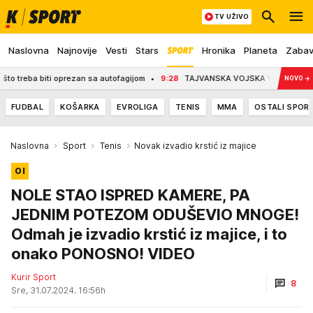
TV UŽIVO
Naslovna
Najnovije
Vesti
Stars
Hronika
Planeta
Zaba
eba biti oprezan sa autofagijom
9:28
TAJVANSKA VOJSKA VEŽBA ODGOVOR NA NA
NOVO
→
FUDBAL
KOŠARKA
EVROLIGA
TENIS
MMA
OSTALI SPOR
Naslovna
Sport
Tenis
Novak izvadio krstić iz majice
OI
NOLE STAO ISPRED KAMERE, PA
JEDNIM POTEZOM ODUŠEVIO MNOGE!
Odmah je izvadio krstić iz majice, i to
onako PONOSNO! VIDEO
Kurir Sport
8
Sre, 31.07.2024. 16:56h