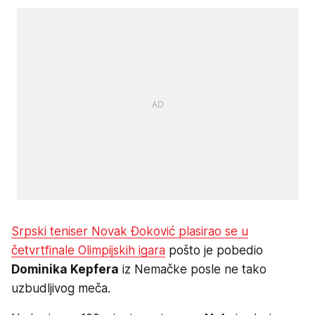
Srpski teniser Novak Đoković plasirao se u
četvrtfinale Olimpijskih igara
pošto je pobedio
Dominika Kepfera
iz Nemačke posle ne tako
uzbudljivog meča.