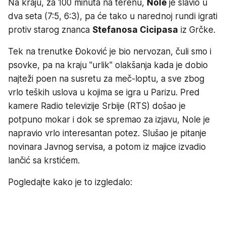
Na kraju, za 100 minuta na terenu,
Nole
je slavio u
dva seta (7:5, 6:3), pa će tako u narednoj rundi igrati
protiv starog znanca
Stefanosa Cicipasa
iz Grčke.
Tek na trenutke Đoković je bio nervozan, čuli smo i
psovke, pa na kraju "urlik" olakšanja kada je dobio
najteži poen na susretu za meč-loptu, a sve zbog
vrlo teških uslova u kojima se igra u Parizu. Pred
kamere Radio televizije Srbije (RTS) došao je
potpuno mokar i dok se spremao za izjavu, Nole je
napravio vrlo interesantan potez. Slušao je pitanje
novinara Javnog servisa, a potom iz majice izvadio
lančić sa krstićem.
Pogledajte kako je to izgledalo: