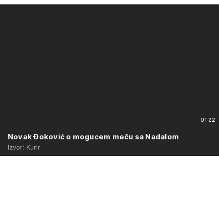
01:22
Novak Đoković o mogucem meču sa Nadalom
Izvor: Kurir