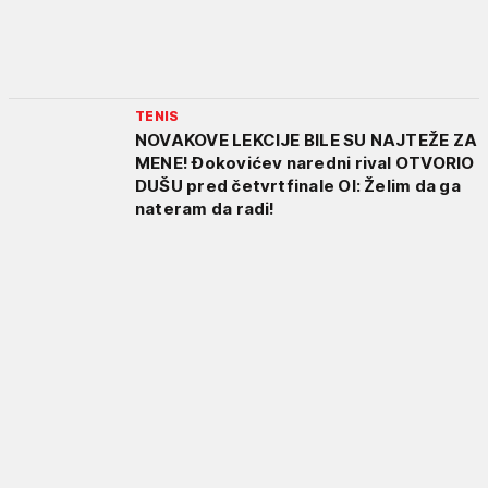
TENIS
NOVAKOVE LEKCIJE BILE SU NAJTEŽE ZA
MENE! Đokovićev naredni rival OTVORIO
DUŠU pred četvrtfinale OI: Želim da ga
nateram da radi!