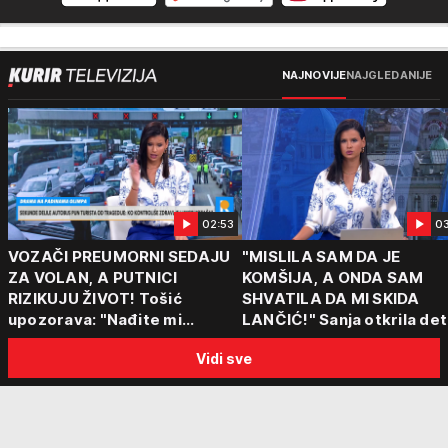
NAJNOVIJE
NAJGLEDANIJE
02:53
0
VOZAČI PREUMORNI SEDAJU
"MISLILA SAM DA JE
ZA VOLAN, A PUTNICI
KOMŠIJA, A ONDA SAM
RIZIKUJU ŽIVOT! Tošić
SHVATILA DA MI SKIDA
upozorava: "Nađite mi
LANČIĆ!" Sanja otkrila det
nekoga ko ima 15 sati radno
napada u Novom Sadu
Vidi sve
vreme!"