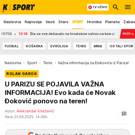
TV UŽIVO
Naslovna
Najnovije
Vesti
Stars
Hronika
Planeta
Zaba
13:18
Šta se sve dešavalo na hrvatskom ostrvu na kom je osramoćeni glumac o
NOVO
→
FUDBAL
KOŠARKA
EVROLIGA
TENIS
MMA
OSTALI SPOR
Naslovna
Sport
Tenis
Važna informacija za Đokovića iz Pariza!
ROLAN GAROS
U PARIZU SE POJAVILA VAŽNA
INFORMACIJA! Evo kada će Novak
Đoković ponovo na teren!
Autor:
Aleksandar Knežević
Ned, 01.06.2025. 14:36h