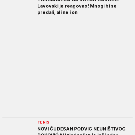
Lavovski je reagovao! Mnogi bi se
predali, ali ne i on
TENIS
NOVI ČUDESAN PODVIG NEUNIŠTIVOG