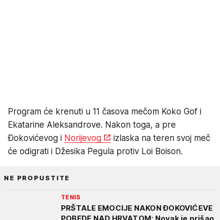
Program će krenuti u 11 časova mečom Koko Gof i
Ekatarine Aleksandrove. Nakon toga, a pre
Đokovićevog i
Norijevog
izlaska na teren svoj meč
će odigrati i Džesika Pegula protiv Loi Boison.
NE PROPUSTITE
TENIS
PRŠTALE EMOCIJE NAKON ĐOKOVIĆEVE
POBEDE NAD HRVATOM: Novak je prišao