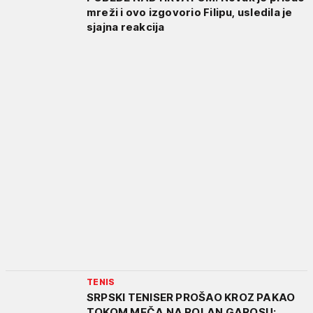
mreži i ovo izgovorio Filipu, usledila je
sjajna reakcija
TENIS
SRPSKI TENISER PROŠAO KROZ PAKAO
TOKOM MEČA NA ROLAN GAROSU: