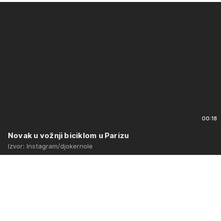
00:18
Novak u vožnji biciklom u Parizu
Izvor: Instagram/djokernole