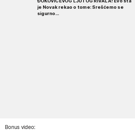
ĐOKOVIĆEVOG LJUTOG RIVALA! Evo šta
je Novak rekao o tome: Srešćemo se
sigurno...
Bonus video: