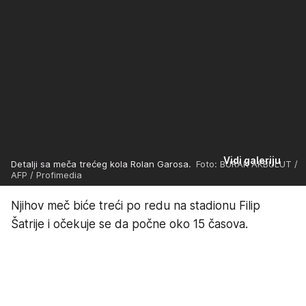
Vidi galeriju
Detalji sa meča trećeg kola Rolan Garosa.
Foto: BURAK AKBULUT /
AFP / Profimedia
Njihov meč biće treći po redu na stadionu Filip
Šatrije i očekuje se da počne oko 15 časova.