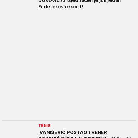
ĐOKOVIĆA! Izjednačen je još jedan
Federerov rekord!
TENIS
IVANIŠEVIĆ POSTAO TRENER