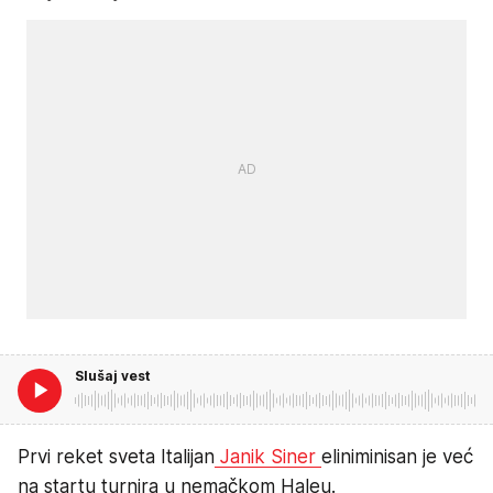
Slušaj vest
Prvi reket sveta Italijan
Janik Siner
eliniminisan je već
na startu turnira u nemačkom Haleu.