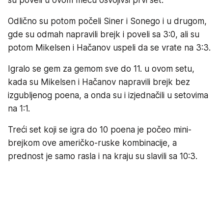
Odlično su potom počeli Siner i Sonego i u drugom,
gde su odmah napravili brejk i poveli sa 3:0, ali su
potom Mikelsen i Hačanov uspeli da se vrate na 3:3.
Igralo se gem za gemom sve do 11. u ovom setu,
kada su Mikelsen i Hačanov napravili brejk bez
izgubljenog poena, a onda su i izjednačili u setovima
na 1:1.
Treći set koji se igra do 10 poena je počeo mini-
brejkom ove američko-ruske kombinacije, a
prednost je samo rasla i na kraju su slavili sa 10:3.