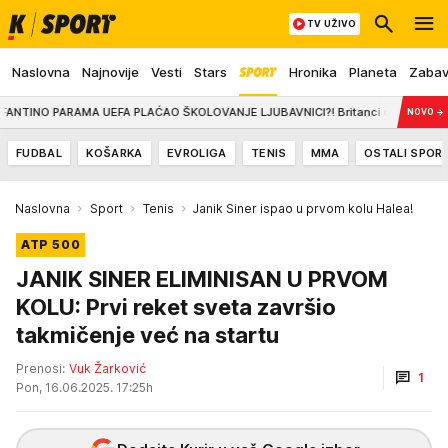
TV UŽIVO
Naslovna
Najnovije
Vesti
Stars
Hronika
Planeta
Zaba
 PARAMA UEFA PLAĆAO ŠKOLOVANJE LJUBAVNICI?! Britanci otkrili nove šokantne det
NOVO
→
FUDBAL
KOŠARKA
EVROLIGA
TENIS
MMA
OSTALI SPOR
Naslovna
Sport
Tenis
Janik Siner ispao u prvom kolu Halea!
ATP 500
JANIK SINER ELIMINISAN U PRVOM
KOLU: Prvi reket sveta završio
takmičenje već na startu
Prenosi:
Vuk Žarković
1
Pon, 16.06.2025. 17:25h