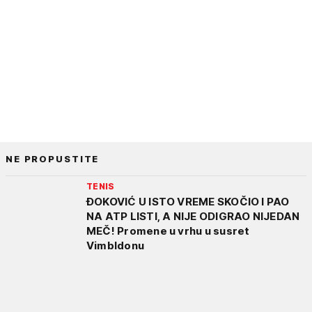
NE PROPUSTITE
TENIS
ĐOKOVIĆ U ISTO VREME SKOČIO I PAO
NA ATP LISTI, A NIJE ODIGRAO NIJEDAN
MEČ! Promene u vrhu u susret
Vimbldonu