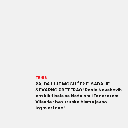
TENIS
PA, DA LI JE MOGUĆE? E, SADA JE
STVARNO PRETERAO! Posle Novakovih
epskih finala sa Nadalom i Federerom,
Vilander bez trunke blama javno
izgovori ovo!