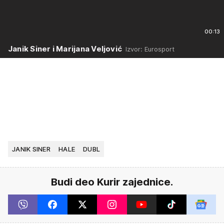
00:13
Janik Siner i Marijana Veljović
Izvor: Eurosport
JANIK SINER
HALE
DUBL
Budi deo Kurir zajednice.