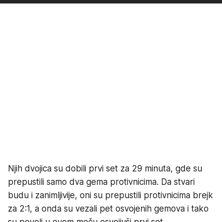
Njih dvojica su dobili prvi set za 29 minuta, gde su
prepustili samo dva gema protivnicima. Da stvari
budu i zanimljivije, oni su prepustili protivnicima brejk
za 2:1, a onda su vezali pet osvojenih gemova i tako
su poveli u ovom meču osvojivši prvi set.