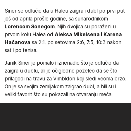
Siner se odlučio da u Haleu zaigra i dubl po prvi put
još od aprila prošle godine, sa sunarodnikom
Lorencom Sonegom
. Njih dvojica su poraženi u
prvom kolu Halea od
Aleksa Mikelsena i Karena
Hačanova
sa 2:1, po setovima 2:6, 7:5, 10:3 nakon
sat i po tenisa.
Janik Siner je pomalo i iznenadio što je odlučio da
zaigra u dublu, ali je očigledno poželeo da se što
prilagodi na travu za Vimbldon koji sledi veoma brzo.
On je sa svojim zemljakom zaigrao dubl, a bili su i
veliki favorit što su pokazali na otvaranju meča.