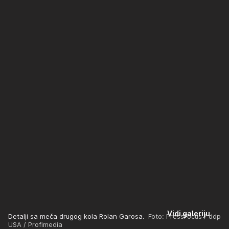
Vidi galeriju
Detalji sa meča drugog kola Rolan Garosa.
Foto: PressFocus / ddp
USA / Profimedia