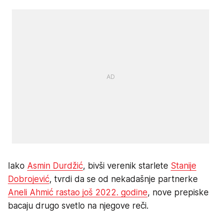
Iako
Asmin Durdžić
, bivši verenik starlete
Stanije
Dobrojević
, tvrdi da se od nekadašnje partnerke
Aneli Ahmić rastao još 2022. godine
, nove prepiske
bacaju drugo svetlo na njegove reči.