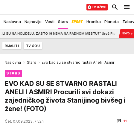
TV UŽIVO
Naslovna
Najnovije
Vesti
Stars
Hronika
Planeta
Zaba
HOLIDEJU, ZAŠTO IH NEMA NA RADNOM MESTU?" Uroš Piper posetio centralu DSS,
NOVO
→
RIJALITI
TV ŠOU
Naslovna
Stars
Evo kad su se stvarno rastali Aneli i Asmir
STARS
EVO KAD SU SE STVARNO RASTALI
ANELI I ASMIR! Procurili svi dokazi
zajedničkog života Stanijinog bivšeg i
žene! (FOTO)
11
Čet, 07.09.2023. 7:52h