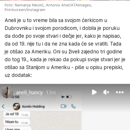
Foto: Nemanja Nikolić, Antonio Ahel/ATAImages,
Printscreen/Instagram
Aneli je u to vreme bila sa svojom ćerkicom u
Dubrovniku i svojom porodicom, i dobila je poruku
da dođe po svoje stvari i dečje jer, kako je napisao,
da od 19. nije tu i da ne zna kada će se vratiti. Tada
je otišao za Ameriku. Oni su živeli zajedno tri godine
do tog 19., kada je rekao da pokupi svoje stvari jer je
otišao sa Stanijom u Ameriku - piše u opisu prepiski,
uz dodatak: