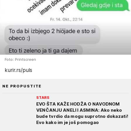
Foto: Printscreen
kurir.rs/puls
NE PROPUSTITE
STARS
EVO ŠTA KAŽE HODŽA O NAVODNOM
VENČANJU ANELI I ASMINA: Ako neko
bude tvrdio da mogu suprotno dokazati!
Evo kako im je još pomogao