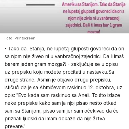
Foto: Printscreen
- Tako da, Stanija, ne lupetaj gluposti govoreći da on
sa njom nije živeo ni u vanbračnoj zajednici. Da li imaš
barem jedan gram mozga?! - zaključuje se u opisu
uz prepisku koju možete pročitati u nastavku.Sa
druge strane, Asmin je objavio drugu prepisku,
ističući da je sa Ahmićevom raskinuo 12. oktobra, uz
opis: "Evo kada sam raskinuo sa Aneli. To što izlaze
neke prepiske kako sam ja njoj pisao nešto otkad
sam sa Stanijom, pisao sam jer sam očekivao da će
priznati ljudski da imam dokaze da nije žrtva
prevare."