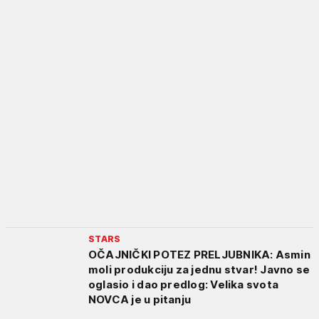
STARS
OČAJNIČKI POTEZ PRELJUBNIKA: Asmin
moli produkciju za jednu stvar! Javno se
oglasio i dao predlog: Velika svota
NOVCA je u pitanju