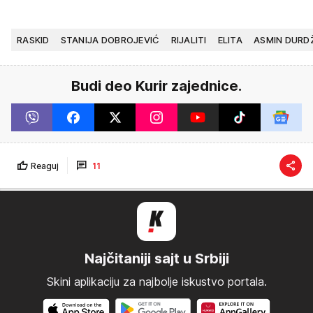
RASKID
STANIJA DOBROJEVIĆ
RIJALITI
ELITA
ASMIN DURD
Budi deo Kurir zajednice.
Reaguj
11
Najčitaniji sajt u Srbiji
Skini aplikaciju za najbolje iskustvo portala.