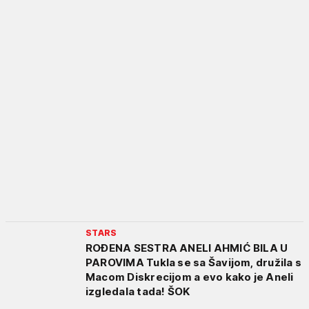
STARS
ROĐENA SESTRA ANELI AHMIĆ BILA U
PAROVIMA Tukla se sa Šavijom, družila s
Macom Diskrecijom a evo kako je Aneli
izgledala tada! ŠOK