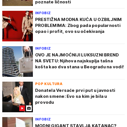
poznate ličnosti
INFOBIZ
PRESTIŽNA MODNA KUĆA U OZBILJNIM
PROBLEMIMA: Zbog pada popularnosti
opao i profit, ovo su očekivanja
INFOBIZ
OVO JE NAJMOĆNIJI LUKSUZNI BREND
NA SVETU: Njihova najskuplja tašna
košta kao dva stana u Beogradu na vodi!
POP KULTURA
Donatela Versaće prvi put u javnosti
nakon smene: Evo sa kim je bila u
provodu
INFOBIZ
MODNI GIGANT STAVLJA KATANAC?