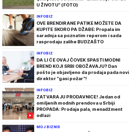
U ŽIVOTU" (FOTO)
INFOBIZ
OVE BRENDIRANE PATIKE MOŽETE DA
KUPITE SKORO PA DŽABE: Propala im
saradnja sa poznatim reperom i sada
rasprodaju zalihe BUDZAŠTO
INFOBIZ
DA LI ĆE OVAJ ČOVEK SPASTI MODNI
BREND KOJI SRBI OBOŽAVAJU? Dan
pošto je objavljeno da prodaja pada novi
direktor "gasi požar"!
INFOBIZ
ZATVARAJU PRODAVNICE! Jedan od
omiljenih modnih prendova u Srbiji
PROPADA: Prodaja pala, menadžment
odlazi
MOJ BIZNIS