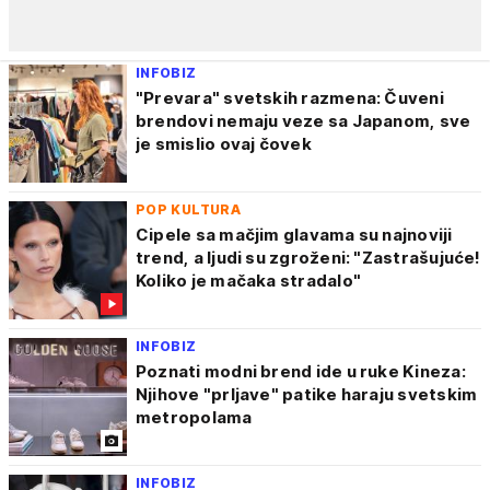
INFOBIZ
"Prevara" svetskih razmena: Čuveni
brendovi nemaju veze sa Japanom, sve
je smislio ovaj čovek
POP KULTURA
Cipele sa mačjim glavama su najnoviji
trend, a ljudi su zgroženi: "Zastrašujuće!
Koliko je mačaka stradalo"
INFOBIZ
Poznati modni brend ide u ruke Kineza:
Njihove "prljave" patike haraju svetskim
metropolama
INFOBIZ