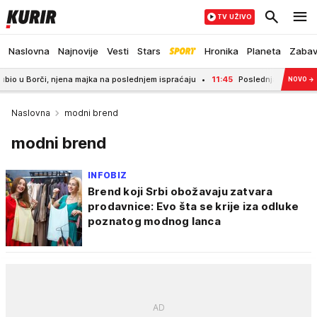
TV UŽIVO
Naslovna
Najnovije
Vesti
Stars
Hronika
Planeta
Zaba
, njena majka na poslednjem ispraćaju
11:45
Poslednja prijava za turističke
NOVO
→
Naslovna
modni brend
modni brend
INFOBIZ
Brend koji Srbi obožavaju zatvara
prodavnice: Evo šta se krije iza odluke
poznatog modnog lanca