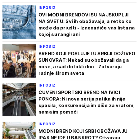
INFOBIZ
OVI MODNI BRENDOVI SU NAJSKUPLJI
NA SVETU: Svi ih obožavaju, a retko ko
može da priušti - Iznenadiće vas lista na
kojoj su rangirani
INFOBIZ
BREND KOJI POSLUJE I U SRBIJI DOŽIVEO
SUNOVRAT: Nekad su obožavali da ga
nose, a sad dotakli dno - Zatvaraju
radnje širom sveta
INFOBIZ
ČUVENI SPORTSKI BREND NA IVICI
PONORA: Ni nova serija patika ih nije
spasila, konkurencija im diše za vratom,
nema im pomoći
INFOBIZ
MODNI BREND KOJI SRBI OBOŽAVAJU
IPAK NE IDE U BANKROT? Otvaraju