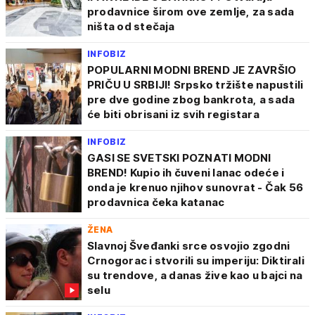
prodavnice širom ove zemlje, za sada
ništa od stečaja
INFOBIZ
POPULARNI MODNI BREND JE ZAVRŠIO
PRIČU U SRBIJI! Srpsko tržište napustili
pre dve godine zbog bankrota, a sada
će biti obrisani iz svih registara
INFOBIZ
GASI SE SVETSKI POZNATI MODNI
BREND! Kupio ih čuveni lanac odeće i
onda je krenuo njihov sunovrat - Čak 56
prodavnica čeka katanac
ŽENA
Slavnoj Šveđanki srce osvojio zgodni
Crnogorac i stvorili su imperiju: Diktirali
su trendove, a danas žive kao u bajci na
selu