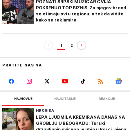
POZNATI SRPSKI MUZIČAR CVIJA
POKRENUO TOP BIZNIS: Za njegov brend
se otimaju svi u regionu, a tek da vidite
kako se reklamira
1
2
PRATITE NAS NA
NAJNOVIJE
NAJČITANIJE
REAKCIJE
HRONIKA
LEPA LJUDMILA KREMIRANA DANAS NA
GROBLJU U BEOGRADU: Turski
državljanin svirepo je ubio u Borči, njena