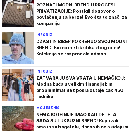
POZNATI MODNI BREND U PROCESU
PRIVATIZACIJE: Postigli dogovor o
povlačenju sa berze! Evo šta to znači za
kompaniju
INFOBIZ
DŽASTIN BIBER POKRENUO SVOJ MODNI
BREND: Bio na meti kritika zbog cena!
Kolekcija se rasprodala odmah
INFOBIZ
ZATVARAJU SVA VRATA U NEMAČKOJ:
Modna kuća u velikim finansijskim
problemima! Bez posla ostaje čak 450
radnika
MOJ BIZNIS
NEMA KO IH NIJE IMAO KAO DETE, A
SADA SU LUKSUZNI BREND! Kupovali
smo ih za bagatelu, danas ih ne skidaju ni