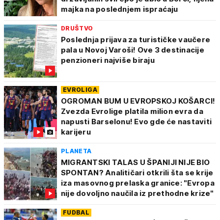
majka na poslednjem ispraćaju
DRUŠTVO
Poslednja prijava za turističke vaučere
pala u Novoj Varoši! Ove 3 destinacije
penzioneri najviše biraju
EVROLIGA
OGROMAN BUM U EVROPSKOJ KOŠARCI!
Zvezda Evrolige platila milion evra da
napusti Barselonu! Evo gde će nastaviti
karijeru
PLANETA
MIGRANTSKI TALAS U ŠPANIJI NIJE BIO
SPONTAN? Analitičari otkrili šta se krije
iza masovnog prelaska granice: "Evropa
nije dovoljno naučila iz prethodne krize"
FUDBAL