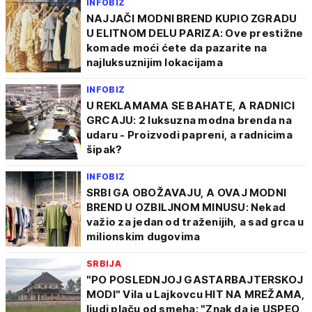
INFOBIZ
NAJJAČI MODNI BREND KUPIO ZGRADU
U ELITNOM DELU PARIZA: Ove prestižne
komade moći ćete da pazarite na
najluksuznijim lokacijama
INFOBIZ
U REKLAMAMA SE BAHATE, A RADNICI
GRCAJU: 2 luksuzna modna brenda na
udaru - Proizvodi papreni, a radnicima
šipak?
INFOBIZ
SRBI GA OBOŽAVAJU, A OVAJ MODNI
BREND U OZBILJNOM MINUSU: Nekad
važio za jedan od traženijih, a sad grca u
milionskim dugovima
SRBIJA
"PO POSLEDNJOJ GASTARBAJTERSKOJ
MODI" Vila u Lajkovcu HIT NA MREŽAMA,
ljudi plaču od smeha: "Znak da je USPEO