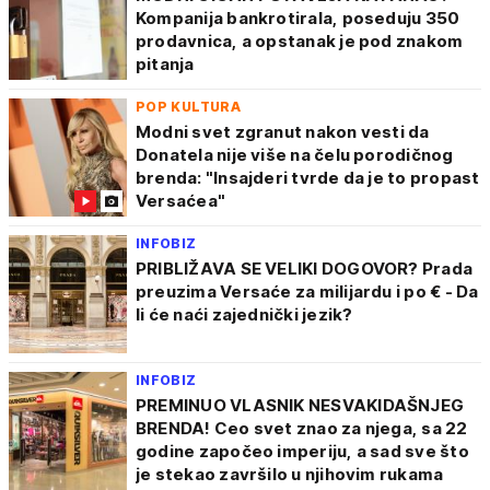
Kompanija bankrotirala, poseduju 350
prodavnica, a opstanak je pod znakom
pitanja
POP KULTURA
Modni svet zgranut nakon vesti da
Donatela nije više na čelu porodičnog
brenda: "Insajderi tvrde da je to propast
Versaćea"
INFOBIZ
PRIBLIŽAVA SE VELIKI DOGOVOR? Prada
preuzima Versaće za milijardu i po € - Da
li će naći zajednički jezik?
INFOBIZ
PREMINUO VLASNIK NESVAKIDAŠNJEG
BRENDA! Ceo svet znao za njega, sa 22
godine započeo imperiju, a sad sve što
je stekao završilo u njihovim rukama