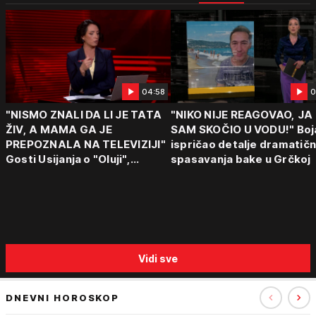
04:58
0
"NISMO ZNALI DA LI JE TATA
"NIKO NIJE REAGOVAO, JA
ŽIV, A MAMA GA JE
SAM SKOČIO U VODU!" Boj
PREPOZNALA NA TELEVIZIJI"
ispričao detalje dramatič
Gosti Usijanja o "Oluji",
spasavanja bake u Grčkoj
egzodusu Srba i stravičnim
svedočenjima
Vidi sve
DNEVNI HOROSKOP