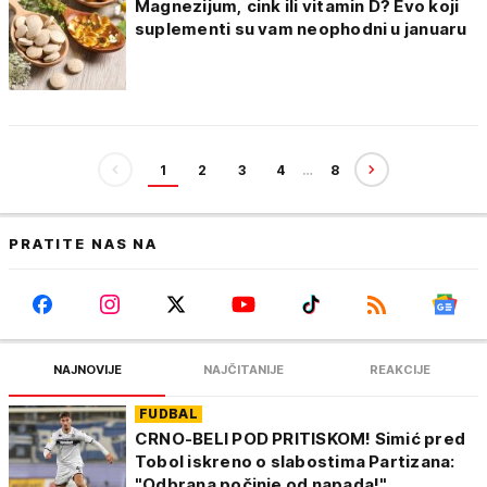
Magnezijum, cink ili vitamin D? Evo koji
suplementi su vam neophodni u januaru
1
2
3
4
…
8
PRATITE NAS NA
NAJNOVIJE
NAJČITANIJE
REAKCIJE
FUDBAL
CRNO-BELI POD PRITISKOM! Simić pred
Tobol iskreno o slabostima Partizana:
"Odbrana počinje od napada!"