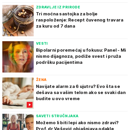
ZDRAVLJE IZ PRIRODE
Tri moćna sastojka za bolje
raspoloženje: Recept čuvenog travara
za kuru od 7 dana
VESTI
Bipolarni poremećaj u fokusu: Panel - Mi
nismo dijagnoza, podiže svest i pruža
podršku pacijentima
ŽENA
Navijate alarm za 6 ujutru? Evo šta se
dešava sa vašim telom ako se svaki dan
budite u ovo vreme
SAVETI STRUČNJAKA
Možemo li biti lepi ako nismo zdravi?
Prof. dr Vešović objašnjava odakle