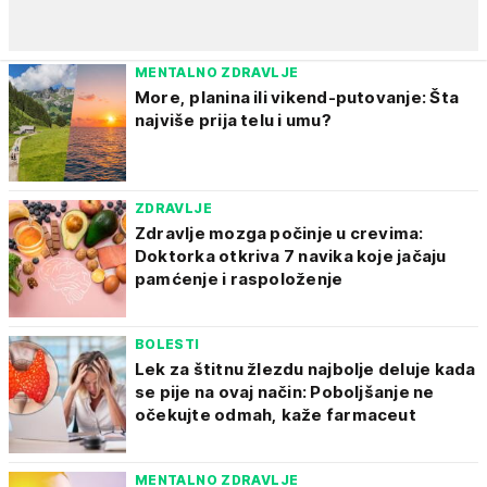
MENTALNO ZDRAVLJE
More, planina ili vikend-putovanje: Šta
najviše prija telu i umu?
ZDRAVLJE
Zdravlje mozga počinje u crevima:
Doktorka otkriva 7 navika koje jačaju
pamćenje i raspoloženje
BOLESTI
Lek za štitnu žlezdu najbolje deluje kada
se pije na ovaj način: Poboljšanje ne
očekujte odmah, kaže farmaceut
MENTALNO ZDRAVLJE