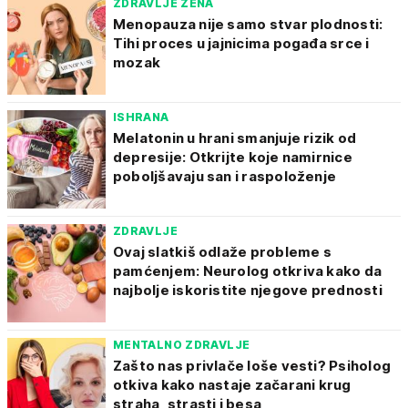
ZDRAVLJE ŽENA
Menopauza nije samo stvar plodnosti:
Tihi proces u jajnicima pogađa srce i
mozak
ISHRANA
Melatonin u hrani smanjuje rizik od
depresije: Otkrijte koje namirnice
poboljšavaju san i raspoloženje
ZDRAVLJE
Ovaj slatkiš odlaže probleme s
pamćenjem: Neurolog otkriva kako da
najbolje iskoristite njegove prednosti
MENTALNO ZDRAVLJE
Zašto nas privlače loše vesti? Psiholog
otkiva kako nastaje začarani krug
straha, strasti i besa