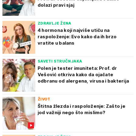
dolazi pravi sjaj
ZDRAVLJE ŽENA
4 hormona koji najviše utiču na
raspoloženje: Evo kako da ih brzo
vratite u balans
SAVETI STRUČNJAKA
Polen je tester imuniteta: Prof. dr
Vešović otkriva kako da ojačate
odbranu od alergena, virusa i bakterija
ŽIVOT
Štitna žlezda i raspoloženje: Zašto je
jod važniji nego što mislimo?