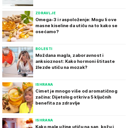
ZDRAVLJE
Omega-3 i raspoloženje: Mogu li ove
masne kiseline da utiču na to kako se
osećamo?
BOLESTI
Moždana magla, zaboravnost i
anksioznost: Kako hormoni štitaste
žlezde utiču na mozak?
ISHRANA
Cimet je mnogo više od aromatičnog
začina: Dijetolog otkriva 5 ključnih
benefita za zdravlje
ISHRANA
Kako male užine utiču na san, kožu i