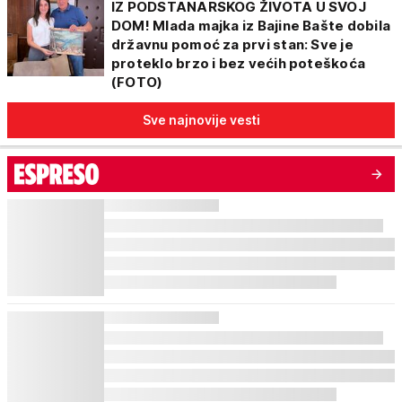
IZ PODSTANARSKOG ŽIVOTA U SVOJ
DOM! Mlada majka iz Bajine Bašte dobila
državnu pomoć za prvi stan: Sve je
proteklo brzo i bez većih poteškoća
(FOTO)
Sve najnovije vesti