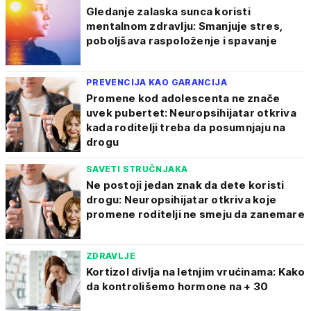
Gledanje zalaska sunca koristi
mentalnom zdravlju: Smanjuje stres,
poboljšava raspoloženje i spavanje
PREVENCIJA KAO GARANCIJA
Promene kod adolescenta ne znače
uvek pubertet: Neuropsihijatar otkriva
kada roditelji treba da posumnjaju na
drogu
SAVETI STRUČNJAKA
Ne postoji jedan znak da dete koristi
drogu: Neuropsihijatar otkriva koje
promene roditelji ne smeju da zanemare
ZDRAVLJE
Kortizol divlja na letnjim vrućinama: Kako
da kontrolišemo hormone na + 30