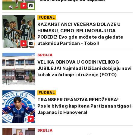
FUDBAL
KAZAHSTANCI VEČERAS DOLAZE U
HUMSKU, CRNO-BELI MORAJU DA
POBEDE! Evo gde možete da gledate
utakmicu Partizan - Tobol!
SRBIJA
VELIKA OBNOVA U GODINI VELIKOG
JUBILEJA! Najmlađi Užičani dobijaju novi
kutak za čitanje i druženje (FOTO)
FUDBAL
TRANSFER OFANZIVA RENDŽERSA!
Posle bivšeg kapitena Partizana stigao i
Japanac iz Hanovera!
SRBIJA