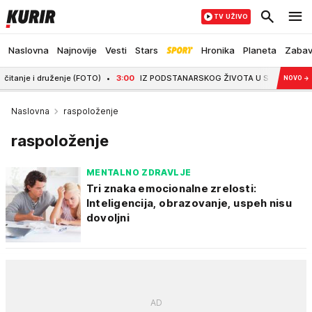
TV UŽIVO
Naslovna
Najnovije
Vesti
Stars
Hronika
Planeta
Zaba
 druženje (FOTO)
3:00
IZ PODSTANARSKOG ŽIVOTA U SVOJ DOM! Mlada majka iz 
NOVO
→
Naslovna
raspoloženje
raspoloženje
MENTALNO ZDRAVLJE
Tri znaka emocionalne zrelosti:
Inteligencija, obrazovanje, uspeh nisu
dovoljni