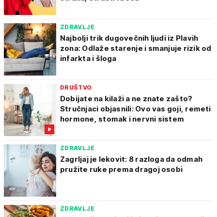
ZDRAVLJE
Najbolji trik dugovečnih ljudi iz Plavih
zona: Odlaže starenje i smanjuje rizik od
infarkta i šloga
DRUŠTVO
Dobijate na kilaži a ne znate zašto?
Stručnjaci objasnili: Ovo vas goji, remeti
hormone, stomak i nervni sistem
ZDRAVLJE
Zagrljaj je lekovit: 8 razloga da odmah
pružite ruke prema dragoj osobi
ZDRAVLJE