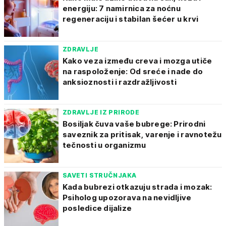
energiju: 7 namirnica za noćnu
regeneraciju i stabilan šećer u krvi
ZDRAVLJE
Kako veza između creva i mozga utiče
na raspoloženje: Od sreće i nade do
anksioznosti i razdražljivosti
ZDRAVLJE IZ PRIRODE
Bosiljak čuva vaše bubrege: Prirodni
saveznik za pritisak, varenje i ravnotežu
tečnosti u organizmu
SAVETI STRUČNJAKA
Kada bubrezi otkazuju strada i mozak:
Psiholog upozorava na nevidljive
posledice dijalize