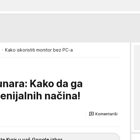
Kako iskoristiti monitor bez PC-a
unara: Kako da ga
genijalnih načina!
Komentariši
te Kurir u vaš Google izbor