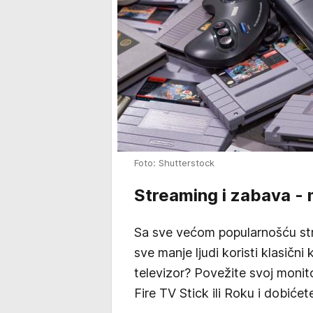
Foto: Shutterstock
Streaming i zabava - 
Sa sve većom popularnošću str
sve manje ljudi koristi klasičn
televizor? Povežite svoj moni
Fire TV Stick ili Roku i dobićet