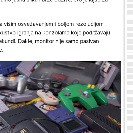
 sa višim osvežavanjem i boljom rezolucijom
kustvo igranja na konzolama koje podržavaju
sekundi. Dakle, monitor nije samo pasivan
e.