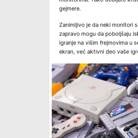
gejmere.
Zanimljivo je da neki monitori
zapravo mogu da poboljšaju is
igranje na višim frejmovima u 
ekran, već aktivni deo vaše igr