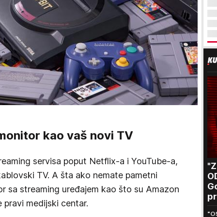
monitor kao vaš novi TV
eaming servisa poput Netflix-a i YouTube-a,
"
i kablovski TV. A šta ako nemate pametni
O
Go
tor sa streaming uređajem kao što su Amazon
pr
e pravi medijski centar.
B
"O