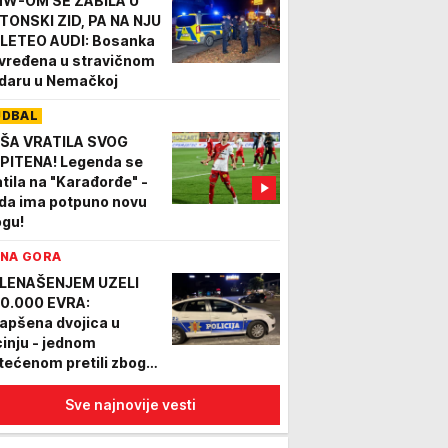
W-OM SE ZABILA U
TONSKI ZID, PA NA NJU
LETEO AUDI: Bosanka
vređena u stravičnom
daru u Nemačkoj
UDBAL
ŠA VRATILA SVOG
PITENA! Legenda se
atila na "Karađorđe" -
da ima potpuno novu
ogu!
NA GORA
LENAŠENJEM UZELI
0.000 EVRA:
apšena dvojica u
cinju - jednom
tećenom pretili zbog
ga, policija zaplenila
ila i oružje
Sve najnovije vesti