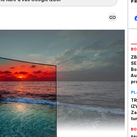
PR
BO
ZB
SE
Bo
Au
pr
u 
PL
TR
IZ
Za
tu
BO