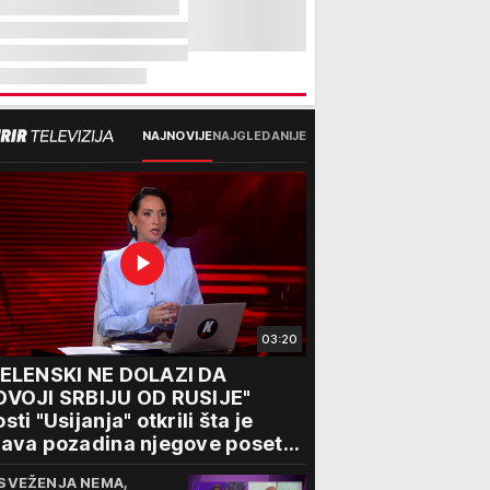
NAJNOVIJE
NAJGLEDANIJE
03:20
ZELENSKI NE DOLAZI DA
DVOJI SRBIJU OD RUSIJE"
sti "Usijanja" otkrili šta je
ava pozadina njegove posete
eogradu
SVEŽENJA NEMA,