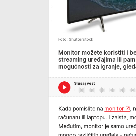
Foto: Shutterstock
Monitor možete koristiti i 
streaming uređajima ili pam
mogućnosti za igranje, gled
Slušaj vest
Kada pomislite na
monitor
, 
računaru ili laptopu. I zaista,
Međutim, monitor je samo uređa
mnogo različitih uređaja - raču