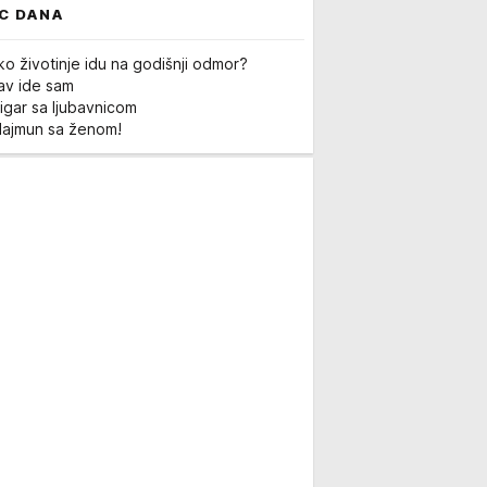
C DANA
ko životinje idu na godišnji odmor?
Lav ide sam
igar sa ljubavnicom
Majmun sa ženom!