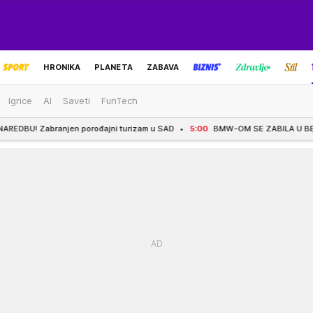
HRONIKA
PLANETA
ZABAVA
Igrice
AI
Saveti
FunTech
IZBOR UREDNIKA
rođajni turizam u SAD
5:00
BMW-OM SE ZABILA U BETONSKI ZID, PA NA NJ