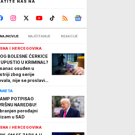
ATITE NAS NA
NAJNOVIJE
NAJČITANIJE
REAKCIJE
SNA I HERCEGOVINA
OG BOLESNE ĆERKICE
 UPUSTIO U KRIMINAL?
sanac osuđen u
striji zbog serije
ovala, nije se proslavio
ovom "zanatu"
ANETA
AMP POTPISAO
VRŠNU NAREDBU!
branjen porođajni
rizam u SAD
SNA I HERCEGOVINA