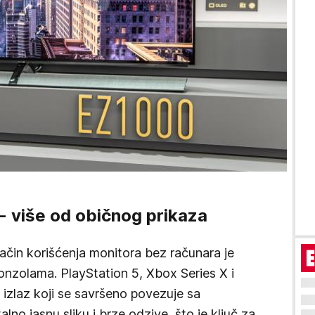
- više od običnog prikaza
 način korišćenja monitora bez računara je
onzolama. PlayStation 5, Xbox Series X i
izlaz koji se savršeno povezuje sa
lno jasnu sliku i brze odzive, što je ključ za