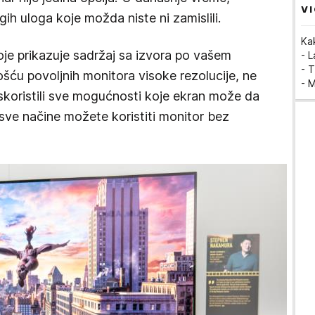
VI
h uloga koje možda niste ni zamislili.
Ka
oje prikazuje sadržaj sa izvora po vašem
- 
- T
ću povoljnih monitora visoke rezolucije, ne
- 
iskoristili sve mogućnosti koje ekran može da
 sve načine možete koristiti monitor bez