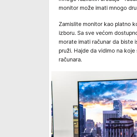
monitor može imati mnogo drugi
Zamislite monitor kao platno k
izboru. Sa sve većom dostupnoš
morate imati računar da biste 
pruži. Hajde da vidimo na koje
računara.