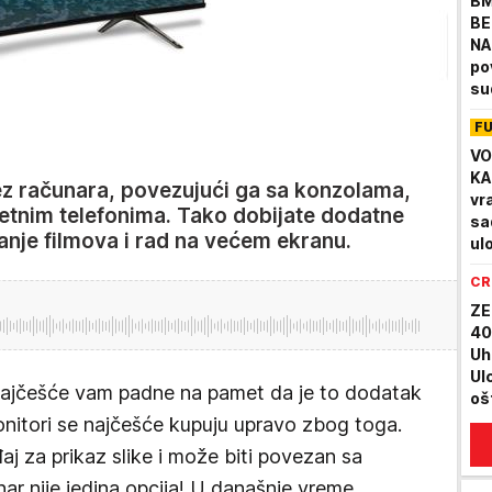
BM
BE
NA
po
su
F
VO
KA
bez računara, povezujući ga sa konzolama,
vr
etnim telefonima. Tako dobijate dodatne
sa
anje filmova i rad na većem ekranu.
ul
CR
ZE
40
Uh
Ul
najčešće vam padne na pamet da je to dodatak
oš
du
 monitori se najčešće kupuju upravo zbog toga.
voz
j za prikaz slike i može biti povezan sa
nar nije jedina opcija! U današnje vreme,