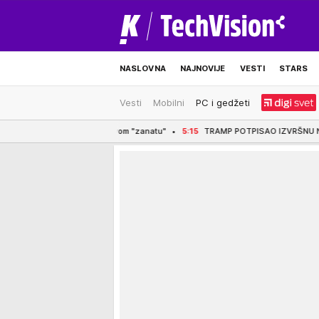
NASLOVNA
NAJNOVIJE
VESTI
STARS
Vesti
Mobilni
PC i gedžeti
ODRŽIVA BUDUĆNOST
REGION
NEWS
avio u ovom "zanatu"
5:15
TRAMP POTPISAO IZVRŠNU NAREDBU! Zabranjen po