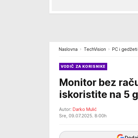
Naslovna
TechVision
PC i gedžeti
VODIČ ZA KORISNIKE
Monitor bez rač
iskoristite na 5 
Autor:
Darko Mulić
Sre, 09.07.2025. 8:00h
Dodaj