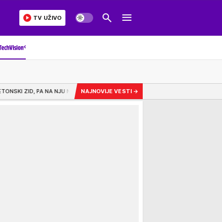
TV UŽIVO
U NALETEO AUDI: Bosanka povređena u stravičnom sudaru u Nemačkoj
NAJNOVIJE VESTI
→
4:30