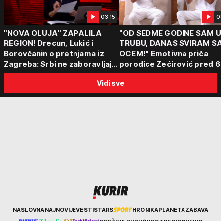
03:15
0
"NOVA OLUJA" ZAPALILA
"OD SEDME GODINE SAM 
REGION! Drecun, Lukić i
TRUBU, DANAS SVIRAM S
Borovčanin o pretnjama iz
OCEM!" Emotivna priča
Zagreba: Srbi ne zaboravljaju
porodice Zećirović pred 6
progon
Sabor trubača u Guči
Vidi sve
Kurir
NASLOVNA
NAJNOVIJE
VESTI
STARS
HRONIKA
PLANETA
ZABAVA