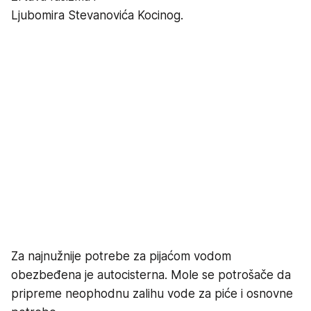
Ljubomira Stevanovića Kocinog.
Za najnužnije potrebe za pijaćom vodom
obezbeđena je autocisterna. Mole se potrošače da
pripreme neophodnu zalihu vode za piće i osnovne