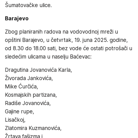
Šumatovačke ulice.
Barajevo
Zbog planiranih radova na vodovodnoj mreži u
opštini Barajevo, u četvrtak, 19. juna 2025. godine,
od 8.30 do 18.00 sati, bez vode će ostati potrošači u
sledećim ulicama u naselju Baćevac:
Dragutina Jovanovića Karla,
Živorada Jankovića,
Mike Ćurčića,
Kosmajskih partizana,
Radiše Jovanovića,
Gajine rupe,
Lisačkoj,
Zlatomira Kuzmanovića,
Žrtava fašizma i