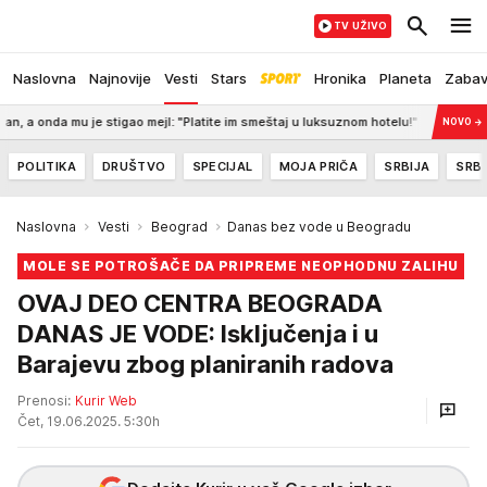
TV UŽIVO
Naslovna
Najnovije
Vesti
Stars
Hronika
Planeta
Zaba
a mu je stigao mejl: "Platite im smeštaj u luksuznom hotelu!"
19:33
PARTI
NOVO
→
POLITIKA
DRUŠTVO
SPECIJAL
MOJA PRIČA
SRBIJA
SRBI
Naslovna
Vesti
Beograd
Danas bez vode u Beogradu
MOLE SE POTROŠAČE DA PRIPREME NEOPHODNU ZALIHU
OVAJ DEO CENTRA BEOGRADA
DANAS JE VODE: Isključenja i u
Barajevu zbog planiranih radova
Prenosi:
Kurir Web
Čet, 19.06.2025. 5:30h