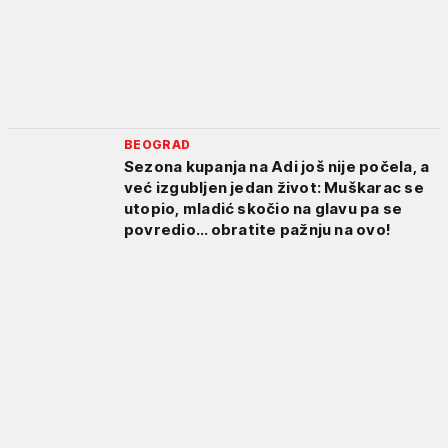
BEOGRAD
Sezona kupanja na Adi još nije počela, a
već izgubljen jedan život: Muškarac se
utopio, mladić skočio na glavu pa se
povredio... obratite pažnju na ovo!