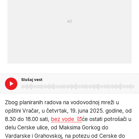
Slušaj vest
Zbog planiranih radova na vodovodnoj mreži u
opštini Vračar, u četvrtak, 19. juna 2025. godine, od
8.30 do 18.00 sati,
bez vode
će ostati potrošači u
delu Cerske ulice, od Maksima Gorkog do
Vardarske i Grahovskoj, na potezu od Cerske do