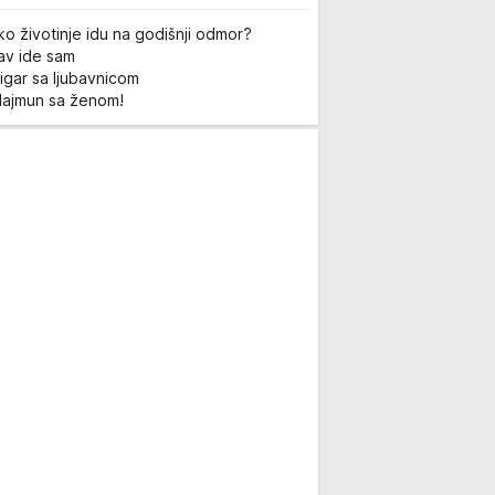
ko životinje idu na godišnji odmor?
Lav ide sam
igar sa ljubavnicom
Majmun sa ženom!