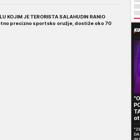
LU KOJIM JE TERORISTA SALAHUDIN RANIO
no precizno sportsko oružje, dostiže oko 70
"
P
T
ot
kr
"Z
DA
IN