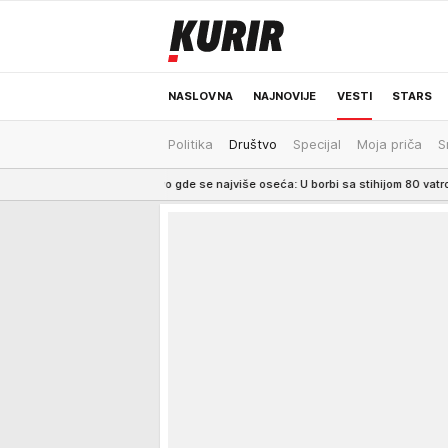
NASLOVNA
NAJNOVIJE
VESTI
STARS
Politika
Društvo
Specijal
Moja priča
S
ODRŽIVA BUDUĆNOST
REGION
NEWS
vine, evo gde se najviše oseća: U borbi sa stihijom 80 vatrogasaca i helikopt