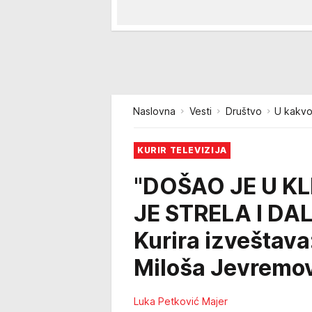
Naslovna
Vesti
Društvo
U kakvo
KURIR TELEVIZIJA
"DOŠAO JE U K
JE STRELA I DAL
Kurira izveštav
Miloša Jevremo
Luka Petković Majer