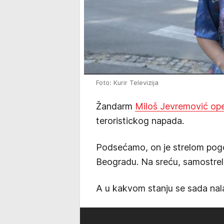
Foto: Kurir Televizija
Žandarm
Miloš Jevremović ope
teroristickog napada.
Podsećamo, on je strelom pog
Beogradu. Na sreću, samostrel 
A u kakvom stanju se sada nal