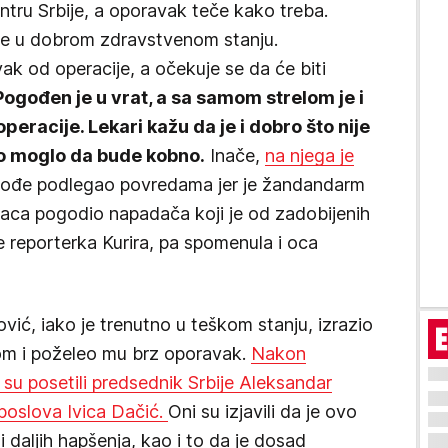
ntru Srbije, a oporavak teče kako treba.
se u dobrom zdravstvenom stanju.
k od operacije, a očekuje se da će biti
ogođen je u vrat, a sa samom strelom je i
peracije. Lekari kažu da je i dobro što nije
i to moglo da bude kobno.
Inače,
na njega je
takođe podlegao povredama jer je žandandarm
taca pogodio napadača koji je od zadobijenih
 reporterka Kurira, pa spomenula i oca
vić, iako je trenutno u teškom stanju, izrazio
om i poželeo mu brz oporavak.
Nakon
u posetili predsednik Srbije Aleksandar
h poslova Ivica Dačić.
Oni su izjavili da je ovo
ti daljih hapšenja, kao i to da je dosad