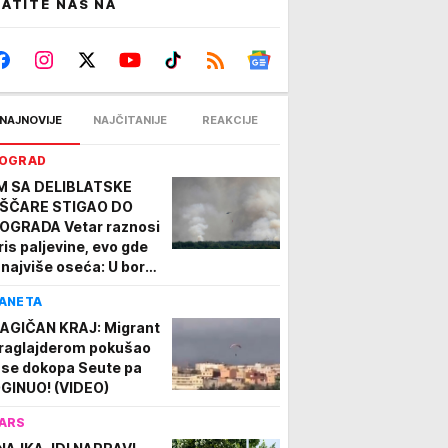
ATITE NAS NA
NAJNOVIJE
NAJČITANIJE
REAKCIJE
OGRAD
M SA DELIBLATSKE
ŠČARE STIGAO DO
OGRADA Vetar raznosi
ris paljevine, evo gde
 najviše oseća: U borbi
 stihijom 80
ANETA
trogasaca i helikopteri
DEO
AGIČAN KRAJ: Migrant
raglajderom pokušao
 se dokopa Seute pa
GINUO! (VIDEO)
ARS