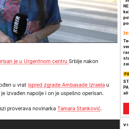
"S
NE
ka
po
po
pl
ŽE
ži
Te
ve
rad
st
risan je u Urgentnom centru
Srbije nakon
za
F
ST
ođen u vrat
ispred zgrade Ambasade Izraela
u
PA
je izvađen napolje i on je uspešno operisan.
al
azi proverava novinarka
Tamara Stanković
.
VI