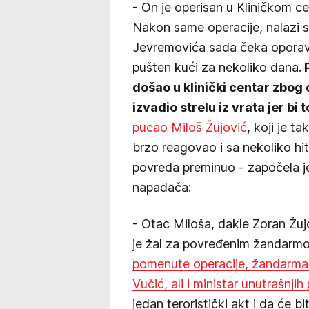
- On je operisan u Kliničkom ce
Nakon same operacije, nalazi 
Jevremovića sada čeka oporava
pušten kući za nekoliko dana.
P
došao u klinički centar zbog o
izvadio strelu iz vrata jer b
pucao Miloš Žujović
, koji je 
brzo reagovao i sa nekoliko hi
povreda preminuo - započela je
napadača:
- Otac Miloša, dakle Zoran Žujo
je žal za povređenim žandarm
pomenute operacije, žandarma s
Vučić, ali i ministar unutrašnji
jedan teroristički akt i da će bi