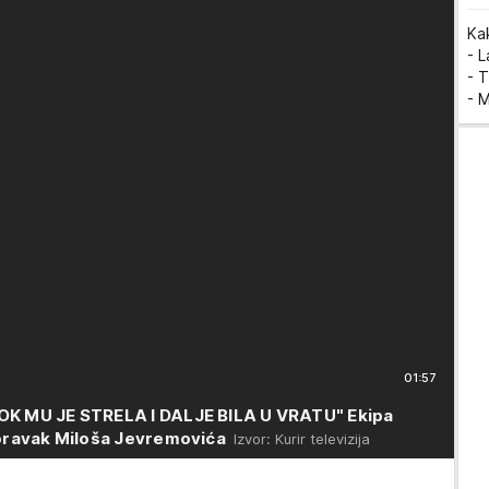
Ka
- 
- T
- 
01:57
OK MU JE STRELA I DALJE BILA U VRATU" Ekipa
poravak Miloša Jevremovića
Izvor: Kurir televizija