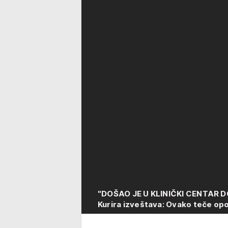
"DOŠAO JE U KLINIČKI CENTAR D
Kurira izveštava: Ovako teče o