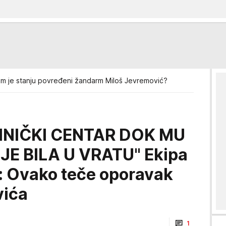
m je stanju povređeni žandarm Miloš Jevremović?
LINIČKI CENTAR DOK MU
JE BILA U VRATU" Ekipa
a: Ovako teče oporavak
vića
1