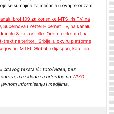
oje se sumnjiče za mešanje u ovaj terorizam.
 kanalu broj 109 za korisnike MTS Iris TV, na
, Supernova i Yettel Hipernet TV, na kanalu
 kanalu 8 za korisnike Orion telekoma i na
-trakt na teritoriji Srbije, u okviru platforme
cegovini i MTEL Global u dijaspori, kao i na
 čitavog teksta i/ili foto/videa, bez
 i autora, a u skladu sa odredbama
WMG
javnom informisanju i medijima.