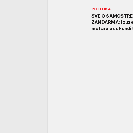
POLITIKA
SVE O SAMOSTRE
ŽANDARMA: Izuzet
metara u sekundi!