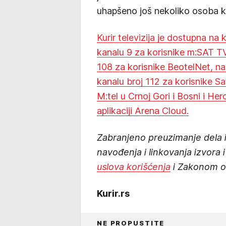
uhapšeno još nekoliko osoba k
Kurir televizija je dostupna na
kanalu 9 za korisnike m:SAT TV
108 za korisnike BeotelNet, na
kanalu broj 112 za korisnike Sat
M:tel u Crnoj Gori i Bosni i Her
aplikaciji Arena Cloud.
Zabranjeno preuzimanje dela ili
navođenja i linkovanja izvora
uslova korišćenja
i Zakonom o 
Kurir.rs
NE PROPUSTITE