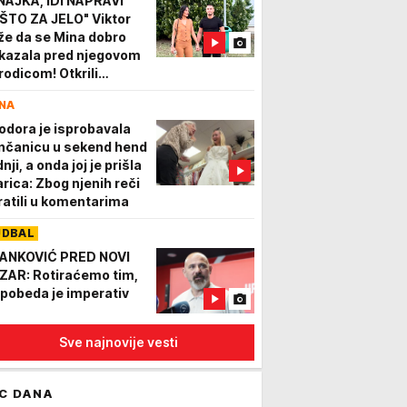
NAJKA, IDI NAPRAVI
ŠTO ZA JELO" Viktor
že da se Mina dobro
kazala pred njegovom
rodicom! Otkrili
anove o zajedničkom
NA
votu
odora je isprobavala
nčanicu u sekend hend
nji, a onda joj je prišla
arica: Zbog njenih reči
ratili u komentarima
UDBAL
ANKOVIĆ PRED NOVI
ZAR: Rotiraćemo tim,
i pobeda je imperativ
Sve najnovije vesti
C DANA