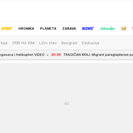
HRONIKA
PLANETA
ZABAVA
rbija
SRBI NA KIM
Lični stav
Beograd
Edukacija
IZBOR UREDNIKA
eri VIDEO
20:39
TRAGIČAN KRAJ: Migrant paraglajderom pokušao da se dok