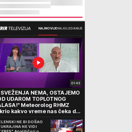
NAJNOVIJE
NAJGLEDANIJE
01:43
OSVEŽENJA NEMA, OSTAJEMO
OD UDAROM TOPLOTNOG
ALASA!" Meteorolog RHMZ
krio kakvo vreme nas čeka do
aja avgusta
ELENSKI NE BI DOŠAO
 UKRAJINA NE VIDI
TERES" Analitičari o