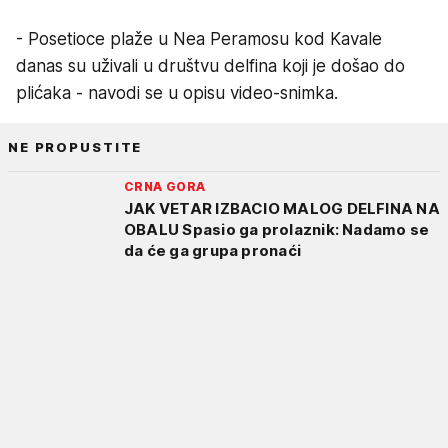
- Posetioce plaže u Nea Peramosu kod Kavale
danas su uživali u društvu delfina koji je došao do
plićaka - navodi se u opisu video-snimka.
NE PROPUSTITE
CRNA GORA
JAK VETAR IZBACIO MALOG DELFINA NA
OBALU Spasio ga prolaznik: Nadamo se
da će ga grupa pronaći