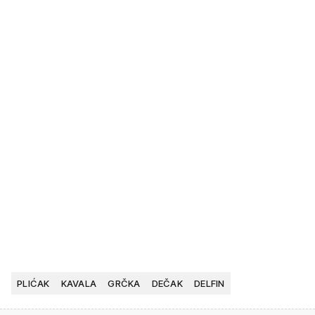
PLIĆAK
KAVALA
GRČKA
DEČAK
DELFIN