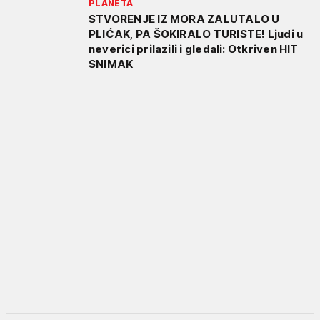
PLANETA
STVORENJE IZ MORA ZALUTALO U
PLIĆAK, PA ŠOKIRALO TURISTE! Ljudi u
neverici prilazili i gledali: Otkriven HIT
SNIMAK