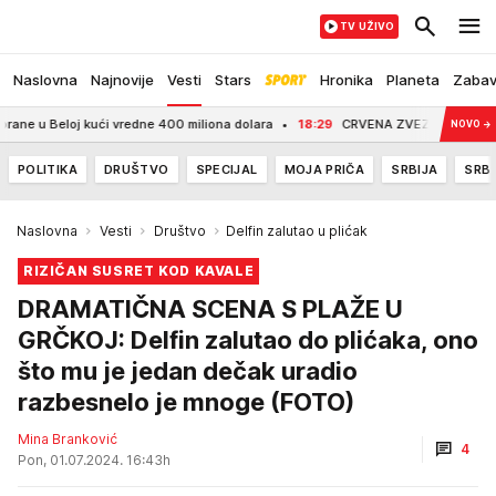
TV UŽIVO
Naslovna
Najnovije
Vesti
Stars
Hronika
Planeta
Zaba
Beloj kući vredne 400 miliona dolara
18:29
CRVENA ZVEZDA OSTAJE BEZ TIKN
NOVO
→
POLITIKA
DRUŠTVO
SPECIJAL
MOJA PRIČA
SRBIJA
SRBI
Naslovna
Vesti
Društvo
Delfin zalutao u plićak
RIZIČAN SUSRET KOD KAVALE
DRAMATIČNA SCENA S PLAŽE U
GRČKOJ: Delfin zalutao do plićaka, ono
što mu je jedan dečak uradio
razbesnelo je mnoge (FOTO)
Mina Branković
4
Pon, 01.07.2024. 16:43h