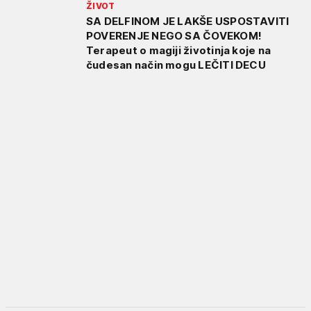
ŽIVOT
SA DELFINOM JE LAKŠE USPOSTAVITI
POVERENJE NEGO SA ČOVEKOM!
Terapeut o magiji životinja koje na
čudesan način mogu LEČITI DECU