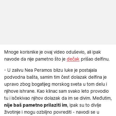
Mnoge korisnike je ovaj video oduševio, ali ipak
navode da nije pametno što je
dečak
prišao delfinu.
- U zalivu Nea Peramos blizu luke je postajala
podvodna bašta, samim tim čest dolazak delfina je
upravo zbog bogatijeg morskog sveta u tom delu i
njihove ishrane. Kao klinac sam svako leto provodio
tu i isčekivao njihov dolazak da im se divim. Međutim,
nije baš pametno prilaziti im
, ipak su to divlje
životinje i mogu ozbiljno povrediti - navodi se u