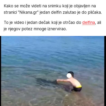
Kako se može videti na snimku koji je objavljen na
stranici "Nikana.gr" jedan delfin zalutao je do plićaka.
To je video i jedan dečak koji je otrčao do
delfina
, ali
je njegov potez mnoge iznervirao.