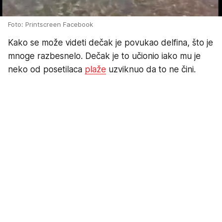
Foto: Printscreen Facebook
Kako se može videti dečak je povukao delfina, što je
mnoge razbesnelo. Dečak je to učionio iako mu je
neko od posetilaca
plaže
uzviknuo da to ne čini.