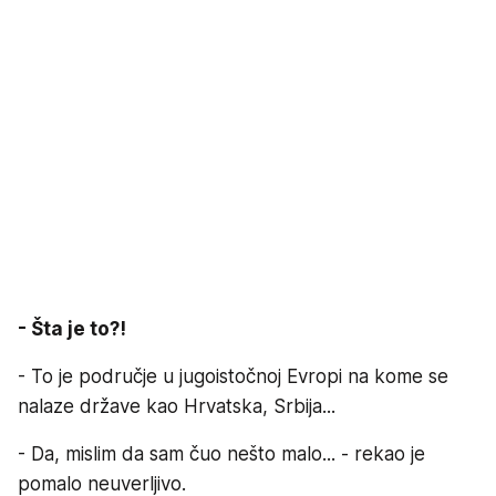
- Šta je to?!
- To je područje u jugoistočnoj Evropi na kome se
nalaze države kao Hrvatska, Srbija...
- Da, mislim da sam čuo nešto malo... - rekao je
pomalo neuverljivo.