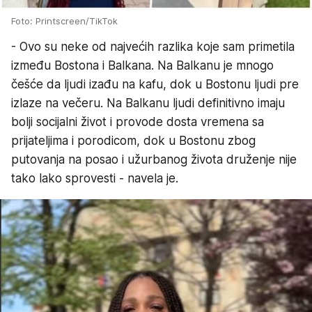
Foto: Printscreen/TikTok
- Ovo su neke od najvećih razlika koje sam primetila
između Bostona i Balkana. Na Balkanu je mnogo
češće da ljudi izađu na kafu, dok u Bostonu ljudi pre
izlaze na večeru. Na Balkanu ljudi definitivno imaju
bolji socijalni život i provode dosta vremena sa
prijateljima i porodicom, dok u Bostonu zbog
putovanja na posao i užurbanog života druženje nije
tako lako sprovesti - navela je.