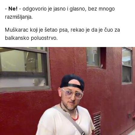
-
Ne!
- odgovorio je jasno i glasno, bez mnogo
razmišljanja.
Muškarac koji je šetao psa, rekao je da je čuo za
balkansko poluostrvo.