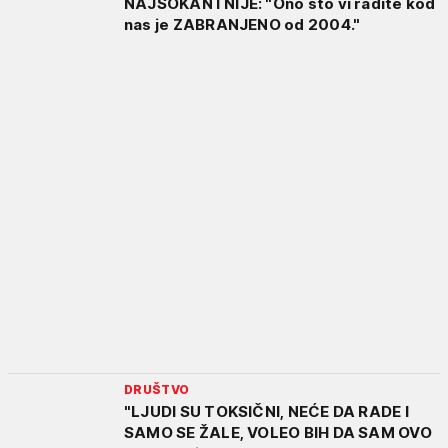
NAJŠOKANTNIJE: "Ono što vi radite kod
nas je ZABRANJENO od 2004."
DRUŠTVO
"LJUDI SU TOKSIČNI, NEĆE DA RADE I
SAMO SE ŽALE, VOLEO BIH DA SAM OVO