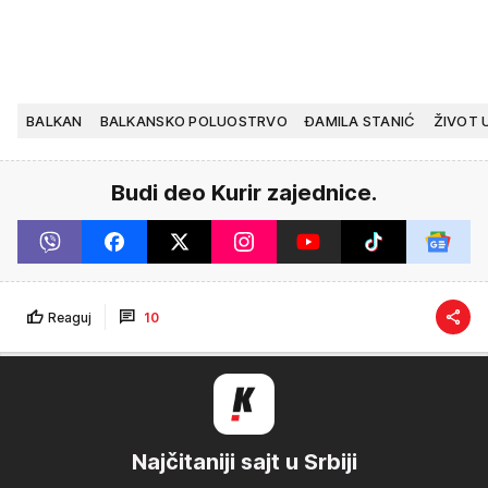
BALKAN
BALKANSKO POLUOSTRVO
ĐAMILA STANIĆ
ŽIVOT 
Budi deo Kurir zajednice.
Reaguj
10
Najčitaniji sajt u Srbiji