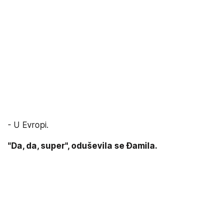
- U Evropi.
"Da, da, super", oduševila se Đamila.