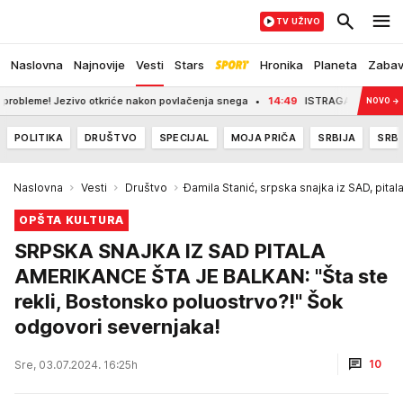
TV UŽIVO
Naslovna
Najnovije
Vesti
Stars
Hronika
Planeta
Zaba
n povlačenja snega
14:49
ISTRAGA UBISTVA BIVŠE MINISTARKE DOBILA NOVI S
NOVO
→
POLITIKA
DRUŠTVO
SPECIJAL
MOJA PRIČA
SRBIJA
SRBI
Naslovna
Vesti
Društvo
Đamila Stanić, srpska snajka iz SAD, pita
OPŠTA KULTURA
SRPSKA SNAJKA IZ SAD PITALA
AMERIKANCE ŠTA JE BALKAN: "Šta ste
rekli, Bostonsko poluostrvo?!" Šok
odgovori severnjaka!
10
Sre, 03.07.2024. 16:25h