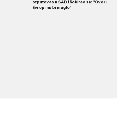
otputovao u SAD i šokirao se: "Ovo u
Evropi ne bi moglo"