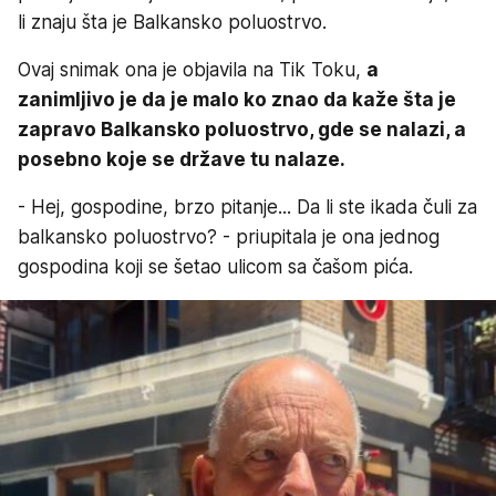
li znaju šta je Balkansko poluostrvo.
Ovaj snimak ona je objavila na Tik Toku,
a
zanimljivo je da je malo ko znao da kaže šta je
zapravo Balkansko poluostrvo, gde se nalazi, a
posebno koje se države tu nalaze.
- Hej, gospodine, brzo pitanje... Da li ste ikada čuli za
balkansko poluostrvo? - priupitala je ona jednog
gospodina koji se šetao ulicom sa čašom pića.