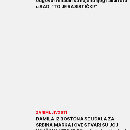
odgovori mladih sa najelitnijeg fakulteta
u SAD: "TO JE RASISTIČKI!"
ZANIMLJIVOSTI
ĐAMILA IZ BOSTONA SE UDALA ZA
SRBINA MARKA I OVE STVARI SU JOJ