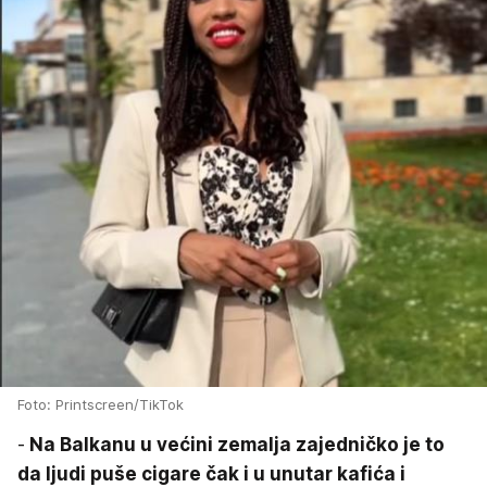
Foto: Printscreen/TikTok
-
Na Balkanu u većini zemalja zajedničko je to
da ljudi puše cigare čak i u unutar kafića i