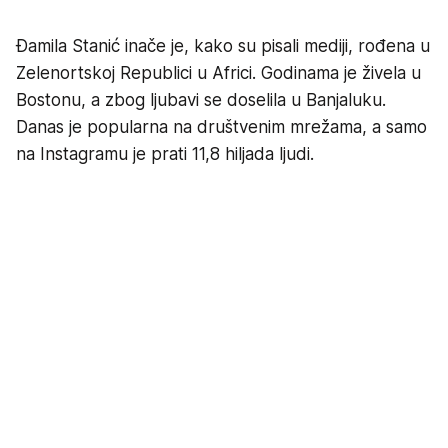
Đamila Stanić inače je, kako su pisali mediji, rođena u
Zelenortskoj Republici u Africi. Godinama je živela u
Bostonu, a zbog ljubavi se doselila u Banjaluku.
Danas je popularna na društvenim mrežama, a samo
na Instagramu je prati 11,8 hiljada ljudi.