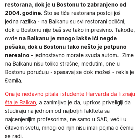
restorana, dok je u Bostonu to zabranjeno od
2004. godine
. Što se tiče restorana postoji još
jedna razlika - na Balkanu su svi restorani odlični,
dok u Bostonu nije baš sve tako impresivno. Takođe,
ovde
na Balkanu je mnogo lakše ići negde
pešaka, dok u Bostonu tako nešto je potpuno
nerealno
- jednostavno morate svuda autom... Zime
na Balkanu nisu toliko strašne, međutim, one u
Bostonu poručuju - spasavaj se dok možeš - rekla je
Đamila.
Ona je nedavno pitala i studente Harvarda da li znaju
šta je Balkan
, a zanimljivo je da, uprkos priveligiji da
studiraju na jednom od najboljih faklteta sa
najcenjenijim profesorima, ne samo u SAD, već i u
čitavom svetu, mnogi od njih nisu imali pojma o čemu
se radi.