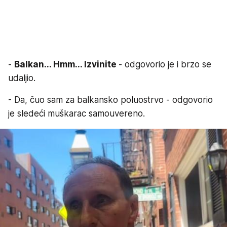
-
Balkan... Hmm... Izvinite
- odgovorio je i brzo se
udaljio.
- Da, čuo sam za balkansko poluostrvo - odgovorio
je sledeći muškarac samouvereno.