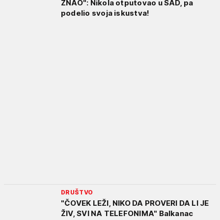
ZNAO": Nikola otputovao u SAD, pa
podelio svoja iskustva!
DRUŠTVO
"ČOVEK LEŽI, NIKO DA PROVERI DA LI JE
ŽIV, SVI NA TELEFONIMA" Balkanac