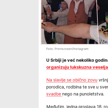
Foto: Printscreen/Instagram
U Srbiji je već nekoliko god
organizuju lukskuzna veselja
Na slavlje se obično zovu
vršnj
porodica, rodbina te sve u s
svadbe
nego na punoletstva.
Međutim, jedna proslava 18. r