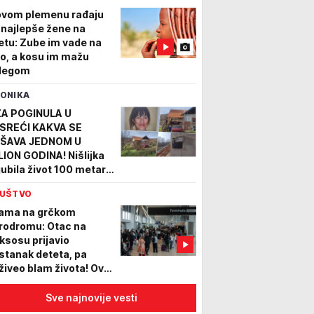
ovom plemenu rađaju
 najlepše žene na
etu: Zube im vade na
vo, a kosu im mažu
legom
ONIKA
ZA POGINULA U
SREĆI KAKVA SE
ŠAVA JEDNOM U
LION GODINA! Nišlijka
gubila život 100 metara
 kućnog praga,
UŠTVO
rodica mesecima čeka
govore
ama na grčkom
rodromu: Otac na
ksosu prijavio
stanak deteta, pa
živeo blam života! Ovo
ko nije očekivao
Sve najnovije vesti