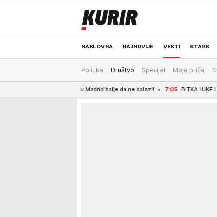
NASLOVNA
NAJNOVIJE
VESTI
STARS
Politika
Društvo
Specijal
Moja priča
S
ODRŽIVA BUDUĆNOST
REGION
NEWS
voga u Madrid bolje da ne dolazi!
7:05
BITKA LUKE I ANAMARIJE ZA 50.000.0