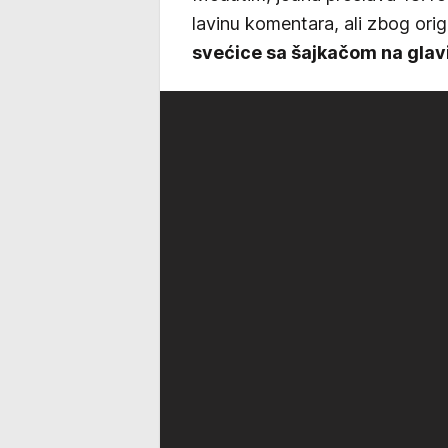
lavinu komentara, ali zbog origi
svećice sa šajkačom na glavi