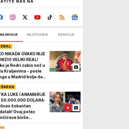
ATITE NAS NA
NAJNOVIJE
NAJČITANIJE
REAKCIJE
UDBAL
KO NIKADA OVAKO NIJE
NIZIO VELIKI REAL!
ko je Rodri zabio nož u
đa Kraljevima - posle
oga u Madrid bolje da
 dolazi!
OŠARKA
TKA LUKE I ANAMARIJE
 50.000.000 DOLARA:
plivao šokantan
datak! Ovaj potez
nčićeve bivše
renice niko nije mogao
NA
 očekuje!