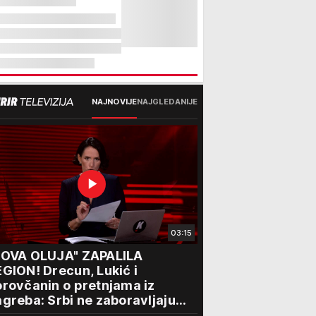
NAJNOVIJE
NAJGLEDANIJE
03:15
NOVA OLUJA" ZAPALILA
GION! Drecun, Lukić i
rovčanin o pretnjama iz
greba: Srbi ne zaboravljaju
rogon