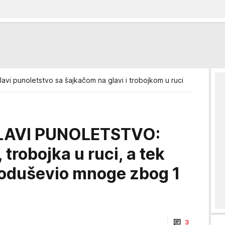
lavi punoletstvo sa šajkačom na glavi i trobojkom u ruci
LAVI PUNOLETSTVO:
 trobojka u ruci, a tek
 oduševio mnoge zbog 1
3