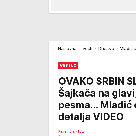
Naslovna
Vesti
Društvo
Mladić s
VESELO
OVAKO SRBIN S
Šajkača na glavi,
pesma... Mladić
detalja VIDEO
Kurir Društvo