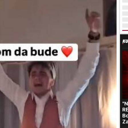
"
RE
Bo
Za
p