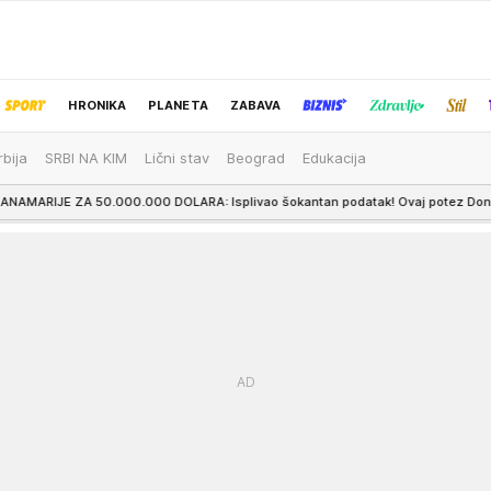
HRONIKA
PLANETA
ZABAVA
rbija
SRBI NA KIM
Lični stav
Beograd
Edukacija
IZBOR UREDNIKA
00 DOLARA: Isplivao šokantan podatak! Ovaj potez Dončićeve bivše verenice ni