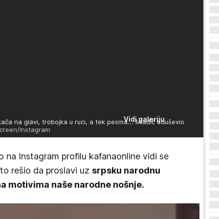
Vidi galeriju
 na glavi, trobojka u ruci, a tek pesma... Mladić oduševio
screen/Instagram
 na Instagram profilu kafanaonline vidi se
i to rešio da proslavi uz
srpsku narodnu
ena motivima naše narodne nošnje.