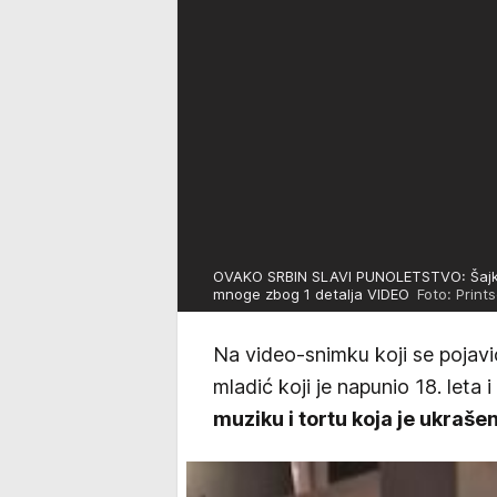
OVAKO SRBIN SLAVI PUNOLETSTVO: Šajkača
mnoge zbog 1 detalja VIDEO
Foto: Print
Na video-snimku koji se pojavio
mladić koji je napunio 18. leta 
muziku i tortu koja je ukraš