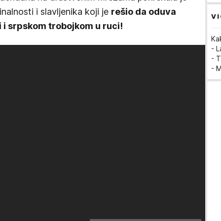
nalnosti i slavljenika koji je
rešio da oduva
VI
 i srpskom trobojkom u ruci!
Ka
- 
- T
- 