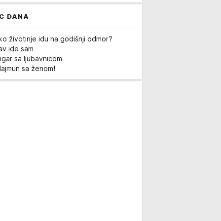
C DANA
ko životinje idu na godišnji odmor?
Lav ide sam
igar sa ljubavnicom
Majmun sa ženom!