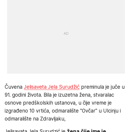
Čuvena
Jelisaveta Jela Surudžić
preminula je juče u
91. godini života. Bila je izuzetna žena, stvaralac
osnove predškolskih ustanova, u čije vreme je
izgrađeno 10 vrtića, odmaralište "Ovčar" u Ulcinju i
odmaralište na Zdravljaku,
Jelisavata Jela Surudzić je
žena čije ime je