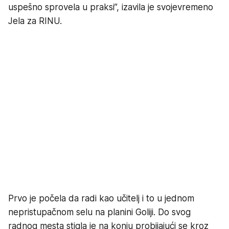
uspešno sprovela u praksi”, izavila je svojevremeno
Jela za RINU.
Prvo je počela da radi kao učitelj i to u jednom
nepristupačnom selu na planini Goliji. Do svog
radnog mesta stigla je na konju probijajući se kroz