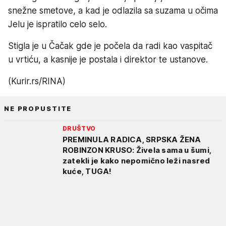
snežne smetove, a kad je odlazila sa suzama u očima
Jelu je ispratilo celo selo.
Stigla je u Čačak gde je počela da radi kao vaspitač
u vrtiću, a kasnije je postala i direktor te ustanove.
(Kurir.rs/RINA)
NE PROPUSTITE
DRUŠTVO
PREMINULA RADICA, SRPSKA ŽENA
ROBINZON KRUSO: Živela sama u šumi,
zatekli je kako nepomično leži nasred
kuće, TUGA!