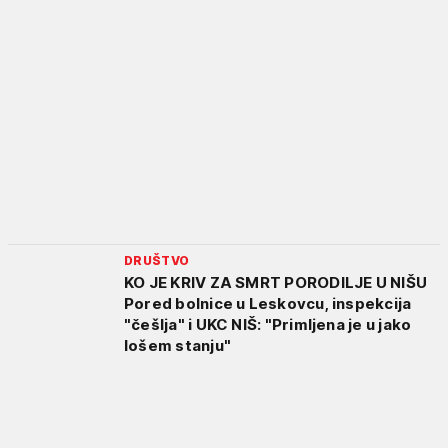
DRUŠTVO
KO JE KRIV ZA SMRT PORODILJE U NIŠU
Pored bolnice u Leskovcu, inspekcija
"češlja" i UKC NIŠ: "Primljena je u jako
lošem stanju"