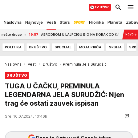
TV UŽIVO
Naslovna
Najnovije
Vesti
Stars
Hronika
Planeta
Zaba
to drugo
19:57
AERODROM U LAJPCIGU BIO NA KORAK OD KATASTROFE: Avion koji
NOVO
→
POLITIKA
DRUŠTVO
SPECIJAL
MOJA PRIČA
SRBIJA
SRBI
Naslovna
Vesti
Društvo
Preminula Jela Surudžić
DRUŠTVO
TUGA U ČAČKU, PREMINULA
LEGENDARNA JELA SURUDŽIĆ: Njen
trag će ostati zauvek ispisan
Sre, 10.07.2024. 10:46h
Dodajte Kurir u vaš Google izbor