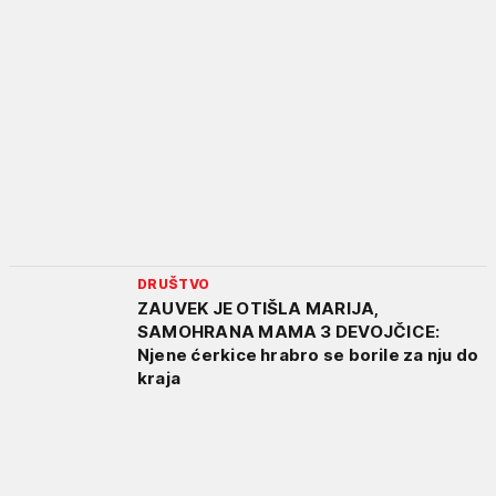
DRUŠTVO
ZAUVEK JE OTIŠLA MARIJA,
SAMOHRANA MAMA 3 DEVOJČICE:
Njene ćerkice hrabro se borile za nju do
kraja