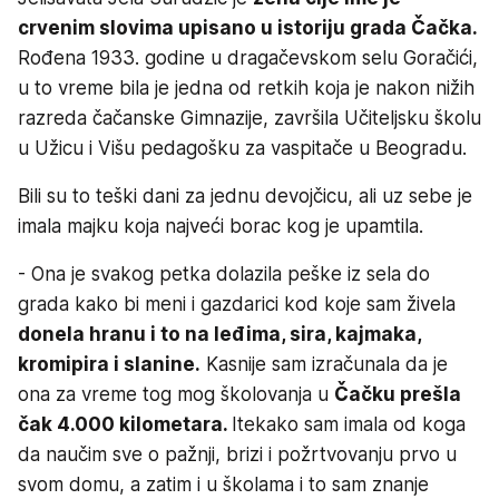
crvenim slovima upisano u istoriju grada Čačka.
Rođena 1933. godine u dragačevskom selu Goračići,
u to vreme bila je jedna od retkih koja je nakon nižih
razreda čačanske Gimnazije, završila Učiteljsku školu
u Užicu i Višu pedagošku za vaspitače u Beogradu.
Bili su to teški dani za jednu devojčicu, ali uz sebe je
imala majku koja najveći borac kog je upamtila.
- Ona je svakog petka dolazila peške iz sela do
grada kako bi meni i gazdarici kod koje sam živela
donela hranu i to na leđima, sira, kajmaka,
kromipira i slanine.
Kasnije sam izračunala da je
ona za vreme tog mog školovanja u
Čačku prešla
čak 4.000 kilometara.
Itekako sam imala od koga
da naučim sve o pažnji, brizi i požrtvovanju prvo u
svom domu, a zatim i u školama i to sam znanje