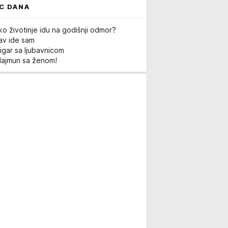
C DANA
ko životinje idu na godišnji odmor?
Lav ide sam
igar sa ljubavnicom
Majmun sa ženom!