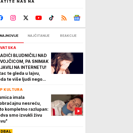
ATITE NAS NA
NAJNOVIJE
NAJČITANIJE
REAKCIJE
VATSKA
ADIĆI BLUDNIČILI NAD
VOJČICOM, PA SNIMAK
JAVILI NA INTERNETU!
tac te gleda u lajvu,
eda te više ljudi nego
da", govorili joj JEZIVE
P KULTURA
ari!
umica imala
obraćajnu nesreću,
to kompletno razlupan:
edva smo izvukli živu
avu"
UDBAL