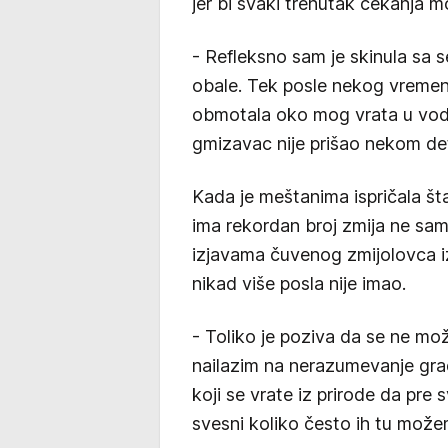
jer bi svaki trenutak čekanja m
- Refleksno sam je skinula sa s
obale. Tek posle nekog vremen
obmotala oko mog vrata u vodi 
gmizavac nije prišao nekom de
Kada je meštanima ispričala šta
ima rekordan broj zmija ne sam
izjavama čuvenog zmijolovca i
nikad više posla nije imao.
- Toliko je poziva da se ne mo
nailazim na nerazumevanje gra
koji se vrate iz prirode da pre
svesni koliko često ih tu može