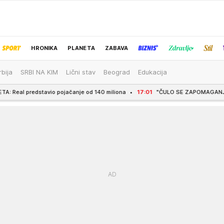
HRONIKA
PLANETA
ZABAVA
rbija
SRBI NA KIM
Lični stav
Beograd
Edukacija
IZBOR UREDNIKA
jačanje od 140 miliona
17:01
"ČULO SE ZAPOMAGANJE, U ŠOKU SMO" Komšije 