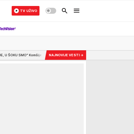
TV UŽIVO
u neverici posle brutalnog zločina na Novom Beogradu - sin do smrti tukao m
NAJNOVIJE VESTI
→