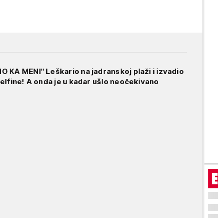
 KA MENI" Leškario na jadranskoj plaži i izvadio
elfine! A onda je u kadar ušlo neočekivano