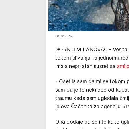
Foto: RINA
GORNJI MILANOVAC - Vesna T. i
tokom plivanja na jednom uređe
imala neprijatan susret sa
zmij
- Osetila sam da mi se tokom p
sam da je to neki deo od kupa
traumu kada sam ugledala žmiju
je ova Čačanka za agenciju RI
Ona dodaje da se i te kako upl