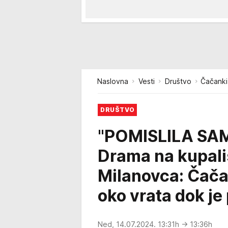
Naslovna
Vesti
Društvo
Čačanki 
DRUŠTVO
"POMISLILA SA
Drama na kupali
Milanovca: Čača
oko vrata dok je 
Ned, 14.07.2024. 13:31h
→ 13:36h