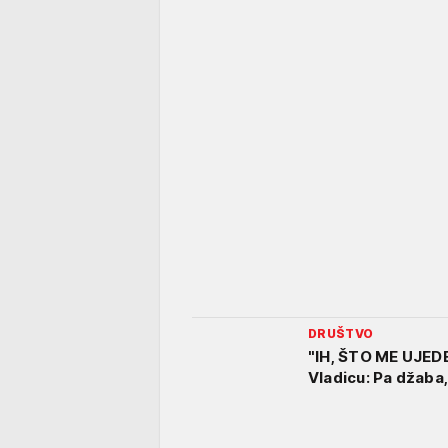
DRUŠTVO
"IH, ŠTO ME UJEDE
Vladicu: Pa džaba