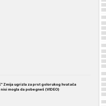
" Zmija ugrizla za prst golorukog hvatača
, nisi mogla da pobegneš (VIDEO)