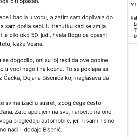
oga biti opasan.
VI
ebe i bacila u vodu, a zatim sam doplivala do
Ka
- 
a sam došla sebi. U trenutku kad se zmija
- T
je bilo oko 50 ljudi, hvala Bogu pa opasni
- 
tetu, kaže Vesna.
 se dogodilo, oni su joj rekli da ove godine
o u vodi nego i na kopnu. To se poklapa sa
z Čačka, Dejana Bisenića koji naglašava da
že svima izaći u susret, zbog čega često
đana. Zato apelujem na sve, naročito na one
 svega pregledaju automobile, jer ni sami nismo
mo naći - dodaje Bisenić.