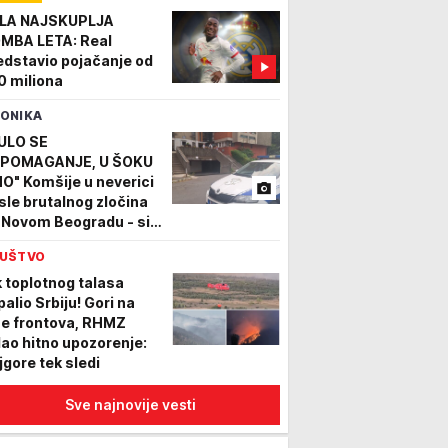
LA NAJSKUPLJA
MBA LETA: Real
edstavio pojačanje od
0 miliona
ONIKA
ULO SE
POMAGANJE, U ŠOKU
O" Komšije u neverici
sle brutalnog zločina
 Novom Beogradu - sin
 smrti tukao majku -
UŠTVO
VE SLIKE S LICA
ESTA
k toplotnog talasa
palio Srbiju! Gori na
še frontova, RHMZ
dao hitno upozorenje:
jgore tek sledi
Sve najnovije vesti