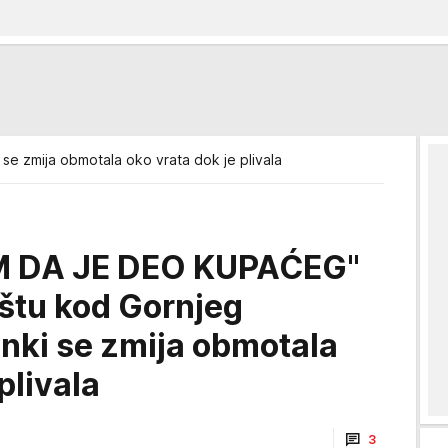
se zmija obmotala oko vrata dok je plivala
M DA JE DEO KUPAĆEG"
štu kod Gornjeg
nki se zmija obmotala
plivala
3