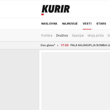
NASLOVNA
NAJNOVIJE
VESTI
STARS
Politika
Društvo
Specijal
Moja priča
S
ODRŽIVA BUDUĆNOST
REGION
NEWS
zvukli živu glavu"
17:03
PALA NAJSKUPLJA BOMBA LETA: Real predstavio po