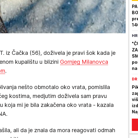
PA
BO
pr
14
HR
"Č
ZA
z Čačka (56), doživela je pravi šok kada je
SM
nom kupalištu u blizini
Gornjeg Milanovca
po
na
om
.
do
DR
PR
livanja nešto obmotalo oko vrata, pomislila
M
Pi
za
ćeg kostima, medjutim doživela sam pravu
vi
 koja mi je bila zakačena oko vrata - kazala
iz
Na
NA.
ašila, ali da je znala da mora reagovati odmah