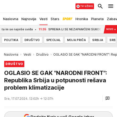
TV UŽIVO
Naslovna
Najnovije
Vesti
Stars
Hronika
Planeta
Zaba
 se najviše sviđa
11:35
SPREMA LI SE NEZAPAMĆENI SUKOB OKO TRONA SVETSKO
NOVO
→
POLITIKA
DRUŠTVO
SPECIJAL
MOJA PRIČA
SRBIJA
SRBI
Naslovna
Vesti
Društvo
OGLASIO SE GAK "NARODNI FRONT": Republ
DRUŠTVO
OGLASIO SE GAK "NARODNI FRONT":
Republika Srbija u potpunosti rešava
problem klimatizacije
Sre, 17.07.2024. 12:02h
→ 12:37h
Dodajte Kurir u vaš Google izbor