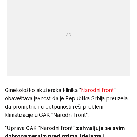
Ginekološko akušerska klinika "
Narodni front
"
obaveštava javnost da je Republika Srbija preuzela
da promptno i u potpunosti reši problem
klimatizacije u GAK "Narodni front".
"Uprava GAK "Narodni front"
zahvaljuje se svim
dobronamernim predlozima, idejama i