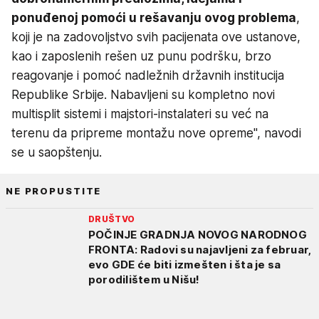
ponuđenoj pomoći u rešavanju ovog problema
,
koji je na zadovoljstvo svih pacijenata ove ustanove,
kao i zaposlenih rešen uz punu podršku, brzo
reagovanje i pomoć nadležnih državnih institucija
Republike Srbije. Nabavljeni su kompletno novi
multisplit sistemi i majstori-instalateri su već na
terenu da pripreme montažu nove opreme", navodi
se u saopštenju.
NE PROPUSTITE
DRUŠTVO
POČINJE GRADNJA NOVOG NARODNOG
FRONTA: Radovi su najavljeni za februar,
evo GDE će biti izmešten i šta je sa
porodilištem u Nišu!