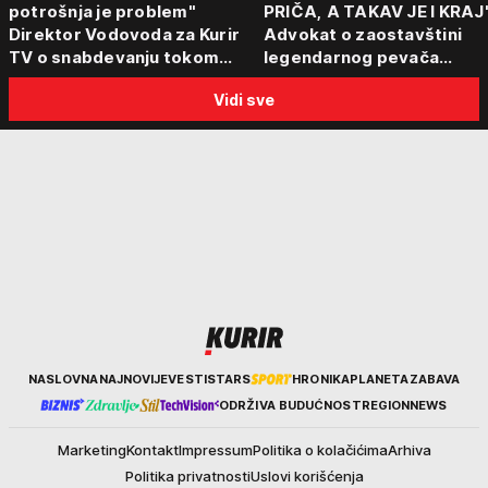
potrošnja je problem"
PRIČA, A TAKAV JE I KRAJ
Direktor Vodovoda za Kurir
Advokat o zaostavštini
TV o snabdevanju tokom
legendarnog pevača
toplotnog talasa - Poznato
Predraga Živkovića Tozov
Vidi sve
kakva je situacija sa vodom
"Isključenje iz testamenta
moguće"
Kurir
NASLOVNA
NAJNOVIJE
VESTI
STARS
HRONIKA
PLANETA
ZABAVA
ODRŽIVA BUDUĆNOST
REGION
NEWS
Marketing
Kontakt
Impressum
Politika o kolačićima
Arhiva
Politika privatnosti
Uslovi korišćenja