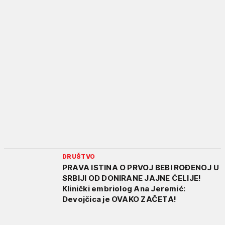
DRUŠTVO
PRAVA ISTINA O PRVOJ BEBI ROĐENOJ U
SRBIJI OD DONIRANE JAJNE ĆELIJE!
Klinički embriolog Ana Jeremić:
Devojčica je OVAKO ZAČETA!