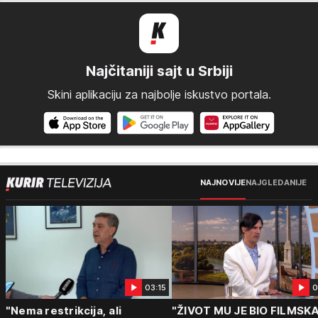
Najčitaniji sajt u Srbiji
Skini aplikaciju za najbolje iskustvo portala.
NAJNOVIJE
NAJGLEDANIJE
03:15
0
"Nema restrikcija, ali
"ŽIVOT MU JE BIO FILMSK