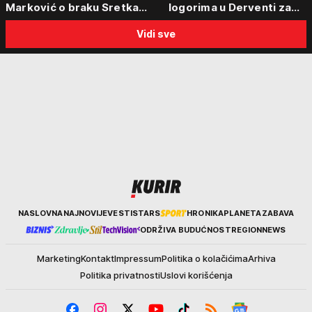
Marković o braku Sretka
logorima u Derventi za
Kalinića i fenomenu žena koje
emisiju "Puls Srbije vikend
Vidi sve
biraju kriminalce: "Neće sa
"Tada je počela velika
nekim ko nema para"
tortura..."
Kurir
NASLOVNA
NAJNOVIJE
VESTI
STARS
HRONIKA
PLANETA
ZABAVA
ODRŽIVA BUDUĆNOST
REGION
NEWS
Marketing
Kontakt
Impressum
Politika o kolačićima
Arhiva
Politika privatnosti
Uslovi korišćenja