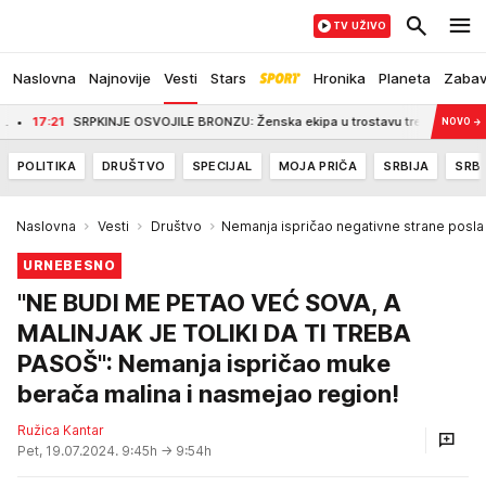
TV UŽIVO
Naslovna
Najnovije
Vesti
Stars
Hronika
Planeta
Zaba
1
SRPKINJE OSVOJILE BRONZU: Ženska ekipa u trostavu treća u Evropi
17:1
NOVO
→
POLITIKA
DRUŠTVO
SPECIJAL
MOJA PRIČA
SRBIJA
SRBI
Naslovna
Vesti
Društvo
Nemanja ispričao negativne strane posla
URNEBESNO
"NE BUDI ME PETAO VEĆ SOVA, A
MALINJAK JE TOLIKI DA TI TREBA
PASOŠ": Nemanja ispričao muke
berača malina i nasmejao region!
Ružica Kantar
Pet, 19.07.2024. 9:45h
→ 9:54h