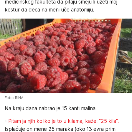
medicinskog fakulteta da pitaju smeju li uzeti moj
kostur da deca na meni uče anatomiju.
Foto: RINA
Na kraju dana nabrao je 15 kanti malina.
-
Pitam ja njih koliko je to u kilama, kaže: "25 kila".
Isplaćuje on mene 25 maraka (oko 13 evra prim