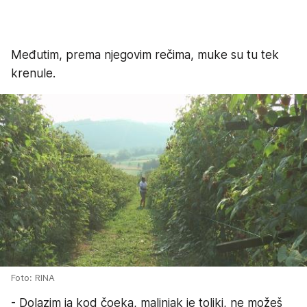
Međutim, prema njegovim rečima, muke su tu tek
krenule.
Foto: RINA
- Dolazim ja kod čoeka, malinjak je toliki, ne možeš