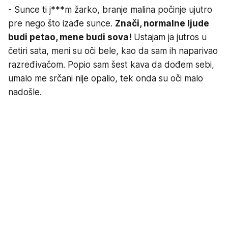
- Sunce ti j***m žarko, branje malina počinje ujutro
pre nego što izađe sunce.
Znači, normalne ljude
budi petao, mene budi sova!
Ustajam ja jutros u
četiri sata, meni su oči bele, kao da sam ih naparivao
razređivačom. Popio sam šest kava da dođem sebi,
umalo me srčani nije opalio, tek onda su oči malo
nadošle.