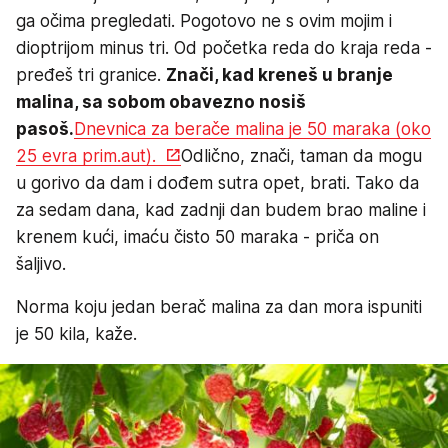
ga očima pregledati. Pogotovo ne s ovim mojim i
dioptrijom minus tri. Od početka reda do kraja reda -
pređeš tri granice.
Znači, kad kreneš u branje
malina, sa sobom obavezno nosiš
pasoš.
Dnevnica za berače malina je 50 maraka (oko
25 evra prim.aut).
Odlično, znači, taman da mogu
u gorivo da dam i dođem sutra opet, brati. Tako da
za sedam dana, kad zadnji dan budem brao maline i
krenem kući, imaću čisto 50 maraka - priča on
šaljivo.
Norma koju jedan berač malina za dan mora ispuniti
je 50 kila, kaže.