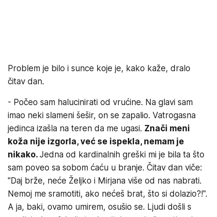
Problem je bilo i sunce koje je, kako kaže, dralo
čitav dan.
- Počeo sam halucinirati od vrućine. Na glavi sam
imao neki slameni šešir, on se zapalio. Vatrogasna
jedinca izašla na teren da me ugasi.
Znači meni
koža nije izgorla, već se ispekla, nemam je
nikako.
Jedna od kardinalnih greški mi je bila ta što
sam poveo sa sobom ćaću u branje. Čitav dan viče:
"Daj brže, neće Željko i Mirjana više od nas nabrati.
Nemoj me sramotiti, ako nećeš brat, što si dolazio?!".
A ja, baki, ovamo umirem, osušio se. Ljudi došli s