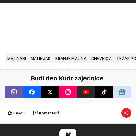
MALINARI
MALINJAK
BRANJE MALINA
DNEVNICA
TEŽAK P
Budi deo Kurir zajednice.
Reaguj
Komentariši