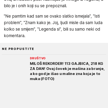
bilo je i onih koji su se prepoznali.
"Ne pamtim kad sam se ovako slatko ismejala", "Isti
problem", "Znam kako je. Joj, ljudi misle da sam luda
kolko se smijem", "Legenda si", bili su samo neki od
komentara.
NE PROPUSTITE
DRUŠTVO
MILOŠ REKORDER! 113 GAJBICA, 218 KG
ZA DAN! Ovaj čovek je mašina za branje,
a ko god je išao u maline zna koja je to
muka (FOTO)