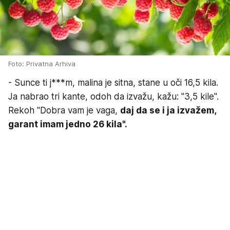
Foto: Privatna Arhiva
- Sunce ti j***m, malina je sitna, stane u oči 16,5 kila.
Ja nabrao tri kante, odoh da izvažu, kažu: "3,5 kile".
Rekoh "Dobra vam je vaga,
daj da se i ja izvažem,
garant imam jedno 26 kila".