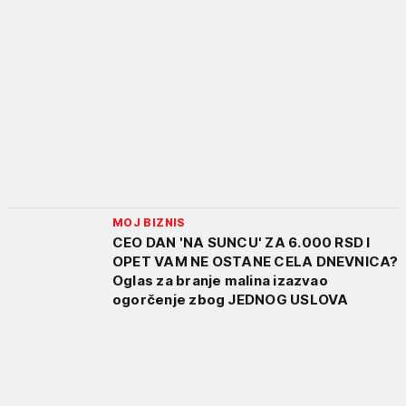
MOJ BIZNIS
CEO DAN 'NA SUNCU' ZA 6.000 RSD I
OPET VAM NE OSTANE CELA DNEVNICA?
Oglas za branje malina izazvao
ogorčenje zbog JEDNOG USLOVA