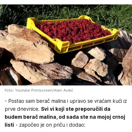
Foto: Youtube Printscreen/Alen Avdić
- Postao sam berač malina i upravo se vraćam kući iz
prve dnevnice.
Svi vi koji ste preporučili da
budem berač malina, od sada ste na mojoj crnoj
listi
- započeo je on priču i dodao: