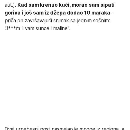
aut.).
Kad sam krenuo kući, morao sam sipati
goriva i još sam iz džepa dodao 10 maraka
-
priča on završavajući snimak sa jednim sočnim:
"J***m li vam sunce i maline".
Ovaj urnebesni post nasmejao je mnoge iz regiona, a