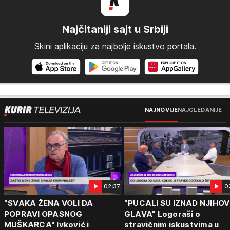
Najčitaniji sajt u Srbiji
Skini aplikaciju za najbolje iskustvo portala.
NAJNOVIJE
NAJGLEDANIJE
02:37
0
"SVAKA ŽENA VOLI DA
"PUCALI SU IZNAD NJIHOV
POPRAVI OPASNOG
GLAVA" Logoraši o
MUŠKARCA" Ivković i
stravičnim iskustvima u