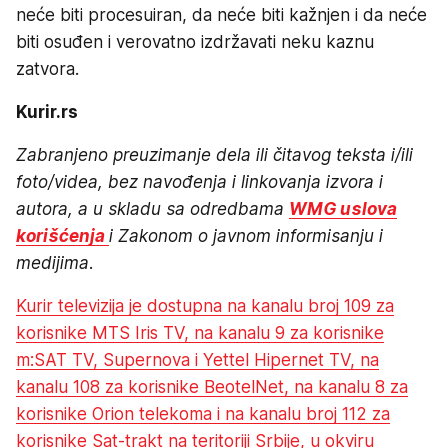
neće biti procesuiran, da neće biti kažnjen i da neće
biti osuđen i verovatno izdržavati neku kaznu
zatvora.
Kurir.rs
Zabranjeno preuzimanje dela ili
č
itavog teksta i/ili
foto/videa, bez navo
đ
enja i linkovanja izvora i
autora, a u skladu sa odredbama
WMG uslova
korišćenja
i Zakonom o javnom informisanju i
medijima.
Kurir televizija je dostupna na kanalu broj 109 za
korisnike MTS Iris TV, na kanalu 9 za korisnike
m:SAT TV, Supernova i Yettel Hipernet TV, na
kanalu 108 za korisnike BeotelNet, na kanalu 8 za
korisnike Orion telekoma i na kanalu broj 112 za
korisnike Sat-trakt na teritoriji Srbije, u okviru