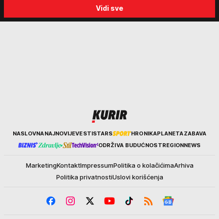
Vidi sve
biraju kriminalce: "Neće sa
"Tada je počela velika
nekim ko nema para"
tortura..."
Kurir
NASLOVNA
NAJNOVIJE
VESTI
STARS
HRONIKA
PLANETA
ZABAVA
ODRŽIVA BUDUĆNOST
REGION
NEWS
Marketing
Kontakt
Impressum
Politika o kolačićima
Arhiva
Politika privatnosti
Uslovi korišćenja