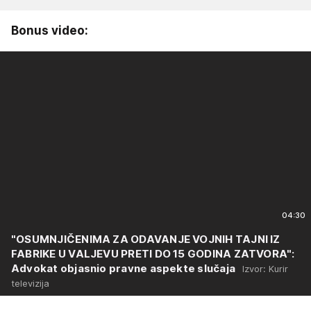
Bonus video:
04:30
"OSUMNJIČENIMA ZA ODAVANJE VOJNIH TAJNI IZ
FABRIKE U VALJEVU PRETI DO 15 GODINA ZATVORA":
Advokat objasnio pravne aspekte slučaja
Izvor: Kurir
televizija