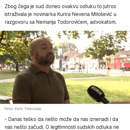
Zbog čega je sud doneo ovakvu odluku to jutros
istraživala je novinarka Kurira Nevena Milošević u
razgovoru sa Nemanja Todorovićem, advokatom.
Foto: Kurir Televizija
- Danas teško da nešto može da nas iznenadi i da
nas nešto začudi. O legitimnosti sudskih odluka ne