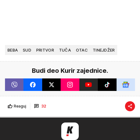
BEBA
SUD
PRITVOR
TUČA
OTAC
TINEJDŽER
Budi deo Kurir zajednice.
Reaguj
32