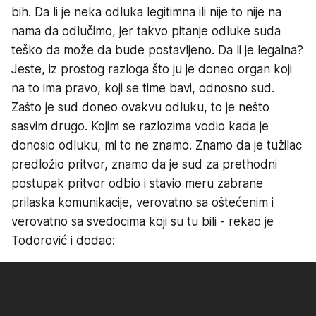
bih. Da li je neka odluka legitimna ili nije to nije na
nama da odlučimo, jer takvo pitanje odluke suda
teško da može da bude postavljeno. Da li je legalna?
Jeste, iz prostog razloga što ju je doneo organ koji
na to ima pravo, koji se time bavi, odnosno sud.
Zašto je sud doneo ovakvu odluku, to je nešto
sasvim drugo. Kojim se razlozima vodio kada je
donosio odluku, mi to ne znamo. Znamo da je tužilac
predložio pritvor, znamo da je sud za prethodni
postupak pritvor odbio i stavio meru zabrane
prilaska komunikacije, verovatno sa oštećenim i
verovatno sa svedocima koji su tu bili - rekao je
Todorović i dodao: