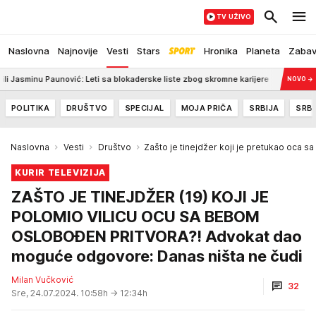
TV UŽIVO
Naslovna
Najnovije
Vesti
Stars
Hronika
Planeta
Zaba
aunović: Leti sa blokaderske liste zbog skromne karijere
8:35
Pozlilo mu n
NOVO
→
POLITIKA
DRUŠTVO
SPECIJAL
MOJA PRIČA
SRBIJA
SRBI
Naslovna
Vesti
Društvo
Zašto je tinejdžer koji je pretukao oca 
KURIR TELEVIZIJA
ZAŠTO JE TINEJDŽER (19) KOJI JE
POLOMIO VILICU OCU SA BEBOM
OSLOBOĐEN PRITVORA?! Advokat dao
moguće odgovore: Danas ništa ne čudi
Milan Vučković
32
Sre, 24.07.2024. 10:58h
→ 12:34h