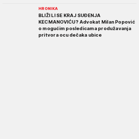
HRONIKA
BLIŽI LI SE KRAJ SUĐENJA
KECMANOVIĆU? Advokat Milan Popović
o mogućim posledicama produžavanja
pritvora ocu dečaka ubice