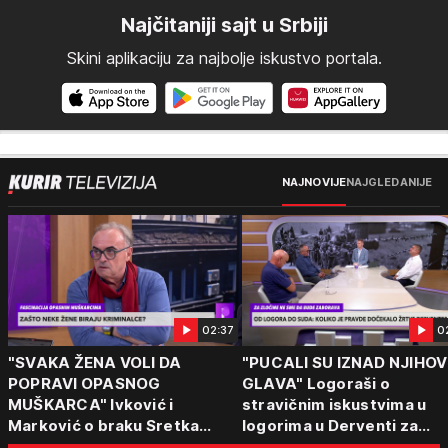
Najčitaniji sajt u Srbiji
Skini aplikaciju za najbolje iskustvo portala.
NAJNOVIJE
NAJGLEDANIJE
02:37
0
"SVAKA ŽENA VOLI DA
"PUCALI SU IZNAD NJIHOV
POPRAVI OPASNOG
GLAVA" Logoraši o
MUŠKARCA" Ivković i
stravičnim iskustvima u
Marković o braku Sretka
logorima u Derventi za
Kalinića i fenomenu žena koje
emisiju "Puls Srbije vikend