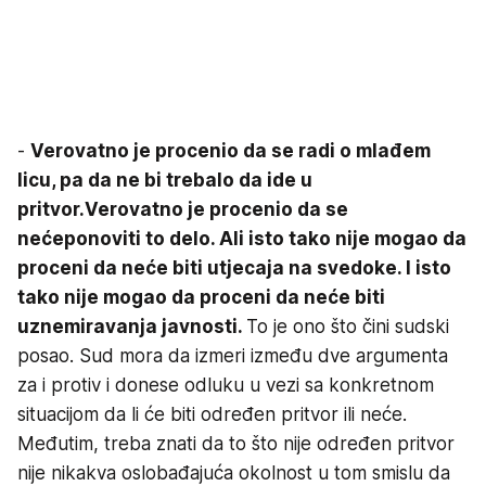
-
Verovatno je procenio da se radi o mlađem
licu, pa da ne bi trebalo da ide u
pritvor.
Verovatno je procenio da se
nećeponoviti to delo. Ali isto tako nije mogao da
proceni da neće biti utjecaja na svedoke. I isto
tako nije mogao da proceni da neće biti
uznemiravanja javnosti.
To je ono što čini sudski
posao. Sud mora da izmeri između dve argumenta
za i protiv i donese odluku u vezi sa konkretnom
situacijom da li će biti određen pritvor ili neće.
Međutim, treba znati da to što nije određen pritvor
nije nikakva oslobađajuća okolnost u tom smislu da