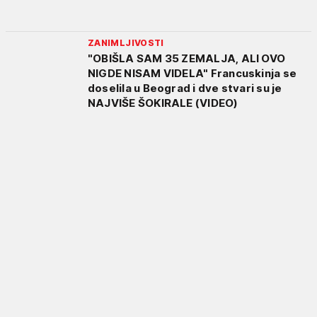
ZANIMLJIVOSTI
"OBIŠLA SAM 35 ZEMALJA, ALI OVO
NIGDE NISAM VIDELA" Francuskinja se
doselila u Beograd i dve stvari su je
NAJVIŠE ŠOKIRALE (VIDEO)