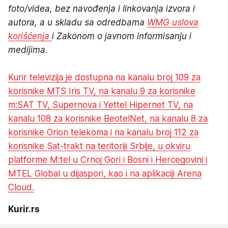
foto/videa, bez navođenja i linkovanja izvora i
autora, a u skladu sa odredbama
WMG uslova
korišćenja
i Zakonom o javnom informisanju i
medijima.
Kurir televizija je dostupna na kanalu broj 109 za
korisnike MTS Iris TV, na kanalu 9 za korisnike
m:SAT TV, Supernova i Yettel Hipernet TV, na
kanalu 108 za korisnike BeotelNet, na kanalu 8 za
korisnike Orion telekoma i na kanalu broj 112 za
korisnike Sat-trakt na teritoriji Srbije, u okviru
platforme M:tel u Crnoj Gori i Bosni i Hercegovini i
MTEL Global u dijaspori, kao i na aplikaciji Arena
Cloud.
Kurir.rs