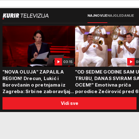
NAJNOVIJE
NAJGLEDANIJE
03:15
0
"NOVA OLUJA" ZAPALILA
"OD SEDME GODINE SAM 
REGION! Drecun, Lukić i
TRUBU, DANAS SVIRAM S
Borovčanin o pretnjama iz
OCEM!" Emotivna priča
Zagreba: Srbi ne zaboravljaju
porodice Zećirović pred 6
progon
Sabor trubača u Guči
Vidi sve