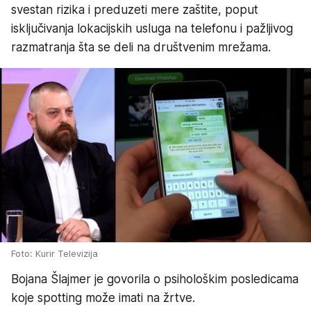
svestan rizika i preduzeti mere zaštite, poput
isključivanja lokacijskih usluga na telefonu i pažljivog
razmatranja šta se deli na društvenim mrežama.
Foto: Kurir Televizija
Bojana Šlajmer je govorila o psihološkim posledicama
koje spotting može imati na žrtve.