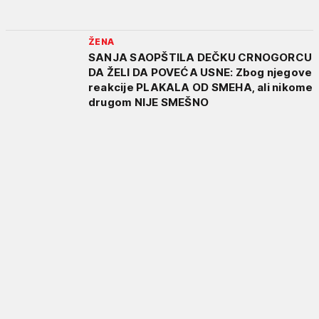
ŽENA
SANJA SAOPŠTILA DEČKU CRNOGORCU
DA ŽELI DA POVEĆA USNE: Zbog njegove
reakcije PLAKALA OD SMEHA, ali nikome
drugom NIJE SMEŠNO