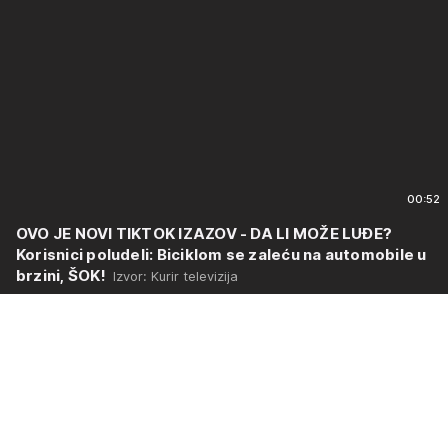
00:52
OVO JE NOVI TIKTOK IZAZOV - DA LI MOŽE LUĐE?
Korisnici poludeli: Biciklom se zaleću na automobile u
brzini, ŠOK!
Izvor: Kurir televizija