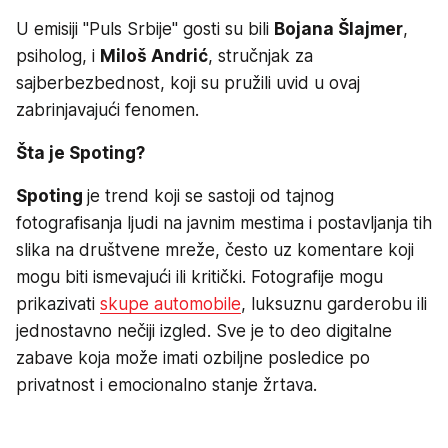
U emisiji "Puls Srbije" gosti su bili
Bojana Šlajmer
,
psiholog, i
Miloš Andrić
, stručnjak za
sajberbezbednost, koji su pružili uvid u ovaj
zabrinjavajući fenomen.
Šta je Spoting?
Spoting
je trend koji se sastoji od tajnog
fotografisanja ljudi na javnim mestima i postavljanja tih
slika na društvene mreže, često uz komentare koji
mogu biti ismevajući ili kritički. Fotografije mogu
prikazivati
skupe automobile
, luksuznu garderobu ili
jednostavno nečiji izgled. Sve je to deo digitalne
zabave koja može imati ozbiljne posledice po
privatnost i emocionalno stanje žrtava.