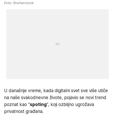
Foto: Shutterstock
U današnje vreme, kada digitalni svet sve više utiče
na naše svakodnevne živote, pojavio se novi trend
poznat kao "
spoting
", koji ozbiljno ugrožava
privatnost građana.