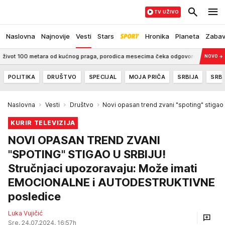
TV UŽIVO
Naslovna
Najnovije
Vesti
Stars
Hronika
Planeta
Zaba
etara od kućnog praga, porodica mesecima čeka odgovore
7:00
Drama na gr
NOVO
→
POLITIKA
DRUŠTVO
SPECIJAL
MOJA PRIČA
SRBIJA
SRBI
Naslovna
Vesti
Društvo
Novi opasan trend zvani "spoting" stigao 
KURIR TELEVIZIJA
NOVI OPASAN TREND ZVANI
"SPOTING" STIGAO U SRBIJU!
Stručnjaci upozoravaju: Može imati
EMOCIONALNE i AUTODESTRUKTIVNE
posledice
Luka Vujičić
Sre, 24.07.2024. 16:57h