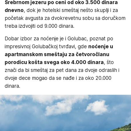
Srebrnom jezeru po ceni od oko 3.500 dinara
dnevno
, dok je hotelski smeštaj nešto skuplji i za
početak avgusta za dvokrevetnu sobu sa doručkom
treba izdvojiti od 9.000 dinara.
Dobar izbor za noćenje je i Golubac, poznat po
impresivnoj Golubačkoj tvrđavi, gde
noćenje u
apartmanskom smeštaju za četvoročlanu
porodicu košta svega oko 4.000 dinara
, što
znači da bi smeštaj za pet dana za dvoje odraslih i
dvoje dece mogao da se nađe i za oko 20.000
dinara.