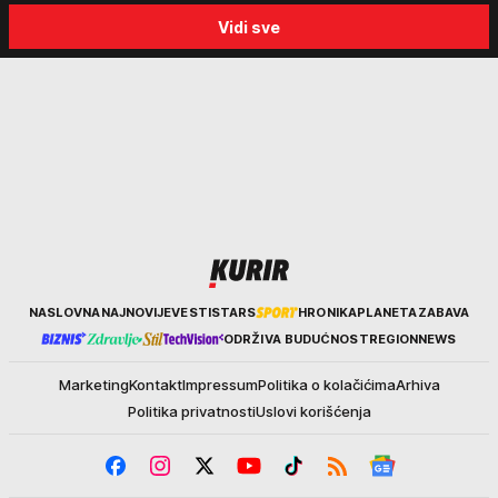
Vidi sve
Kurir
NASLOVNA
NAJNOVIJE
VESTI
STARS
HRONIKA
PLANETA
ZABAVA
ODRŽIVA BUDUĆNOST
REGION
NEWS
Marketing
Kontakt
Impressum
Politika o kolačićima
Arhiva
Politika privatnosti
Uslovi korišćenja