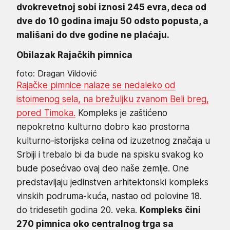
dvokrevetnoj sobi iznosi 245 evra, deca od
dve do 10 godina imaju 50 odsto popusta, a
mališani do dve godine ne plaćaju.
Obilazak Rajačkih pimnica
foto: Dragan Vildović
Rajačke pimnice nalaze se nedaleko od
istoimenog sela, na brežuljku zvanom Beli breg,
pored Timoka.
Kompleks je zaštićeno
nepokretno kulturno dobro kao prostorna
kulturno-istorijska celina od izuzetnog značaja u
Srbiji i trebalo bi da bude na spisku svakog ko
bude posećivao ovaj deo naše zemlje. One
predstavljaju jedinstven arhitektonski kompleks
vinskih podruma-kuća, nastao od polovine 18.
do tridesetih godina 20. veka.
Kompleks čini
270 pimnica oko centralnog trga sa