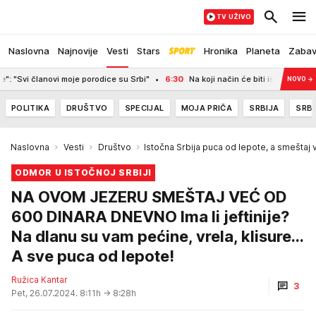
TV UŽIVO
Naslovna
Najnovije
Vesti
Stars
Hronika
Planeta
Zaba
 porodice su Srbi"
6:30
Na koji način će biti isplaćena državna pomoć? Evo
NOVO
→
POLITIKA
DRUŠTVO
SPECIJAL
MOJA PRIČA
SRBIJA
SRBI
Naslovna
Vesti
Društvo
Istočna Srbija puca od lepote, a smeštaj
ODMOR U ISTOČNOJ SRBIJI
NA OVOM JEZERU SMEŠTAJ VEĆ OD
600 DINARA DNEVNO Ima li jeftinije?
Na dlanu su vam pećine, vrela, klisure...
A sve puca od lepote!
Ružica Kantar
3
Pet, 26.07.2024. 8:11h
→ 8:28h