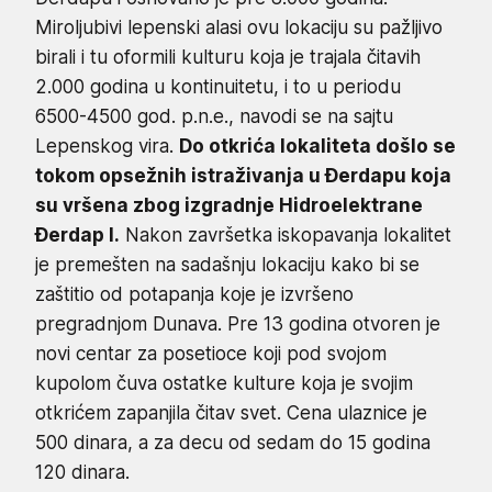
Miroljubivi lepenski alasi ovu lokaciju su pažljivo
birali i tu oformili kulturu koja je trajala čitavih
2.000 godina u kontinuitetu, i to u periodu
6500-4500 god. p.n.e., navodi se na sajtu
Lepenskog vira.
Do otkrića lokaliteta došlo se
tokom opsežnih istraživanja u Đerdapu koja
su vršena zbog izgradnje Hidroelektrane
Đerdap I.
Nakon završetka iskopavanja lokalitet
je premešten na sadašnju lokaciju kako bi se
zaštitio od potapanja koje je izvršeno
pregradnjom Dunava. Pre 13 godina otvoren je
novi centar za posetioce koji pod svojom
kupolom čuva ostatke kulture koja je svojim
otkrićem zapanjila čitav svet. Cena ulaznice je
500 dinara, a za decu od sedam do 15 godina
120 dinara.