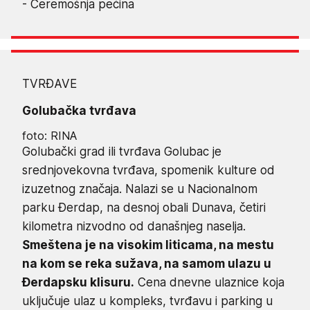
- Ceremošnja pećina
TVRĐAVE
Golubačka tvrđava
foto: RINA
Golubački grad ili tvrđava Golubac je
srednjovekovna tvrđava, spomenik kulture od
izuzetnog značaja. Nalazi se u Nacionalnom
parku Đerdap, na desnoj obali Dunava, četiri
kilometra nizvodno od današnjeg naselja.
Smeštena je na visokim liticama, na mestu
na kom se reka sužava, na samom ulazu u
Đerdapsku klisuru.
Cena dnevne ulaznice koja
uključuje ulaz u kompleks, tvrđavu i parking u