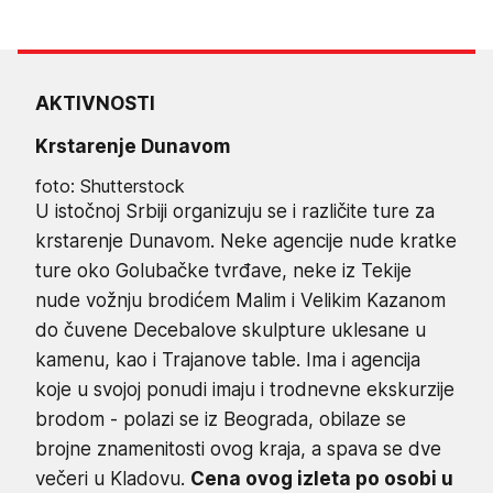
AKTIVNOSTI
Krstarenje Dunavom
foto: Shutterstock
U istočnoj Srbiji organizuju se i različite ture za
krstarenje Dunavom. Neke agencije nude kratke
ture oko Golubačke tvrđave, neke iz Tekije
nude vožnju brodićem Malim i Velikim Kazanom
do čuvene Decebalove skulpture uklesane u
kamenu, kao i Trajanove table. Ima i agencija
koje u svojoj ponudi imaju i trodnevne ekskurzije
brodom - polazi se iz Beograda, obilaze se
brojne znamenitosti ovog kraja, a spava se dve
večeri u Kladovu.
Cena ovog izleta po osobi u