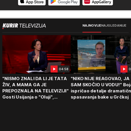
NAJNOVIJE
NAJGLEDANIJE
04:58
0
"NISMO ZNALI DA LI JE TATA
"NIKO NIJE REAGOVAO, JA
ŽIV, A MAMA GA JE
SAM SKOČIO U VODU!" Boj
PREPOZNALA NA TELEVIZIJI"
ispričao detalje dramatič
Gosti Usijanja o "Oluji",
spasavanja bake u Grčkoj
egzodusu Srba i stravičnim
svedočenjima