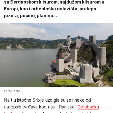
sa Đerdapskom klisurom, najdužom klisurom u
Evropi, kao i arheološka nalazišta, prelepa
jezera, pećine, planine...
Foto: RINA
Na tlu istočne Srbije uzdigle su se i neke od
najlepših tvrđava kod nas - Ramska i
Golubačka