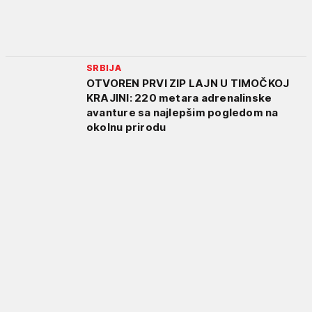
SRBIJA
OTVOREN PRVI ZIP LAJN U TIMOČKOJ
KRAJINI: 220 metara adrenalinske
avanture sa najlepšim pogledom na
okolnu prirodu