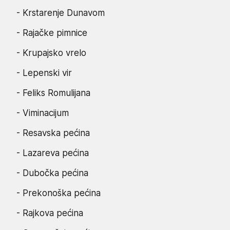
- Krstarenje Dunavom
- Rajačke pimnice
- Krupajsko vrelo
- Lepenski vir
- Feliks Romulijana
- Viminacijum
- Resavska pećina
- Lazareva pećina
- Dubočka pećina
- Prekonoška pećina
- Rajkova pećina