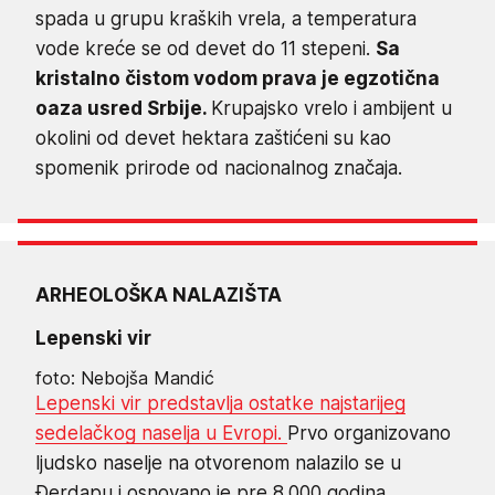
spada u grupu kraških vrela, a temperatura
vode kreće se od devet do 11 stepeni.
Sa
kristalno čistom vodom prava je egzotična
oaza usred Srbije.
Krupajsko vrelo i ambijent u
okolini od devet hektara zaštićeni su kao
spomenik prirode od nacionalnog značaja.
ARHEOLOŠKA NALAZIŠTA
Lepenski vir
foto: Nebojša Mandić
Lepenski vir predstavlja ostatke najstarijeg
sedelačkog naselja u Evropi.
Prvo organizovano
ljudsko naselje na otvorenom nalazilo se u
Đerdapu i osnovano je pre 8.000 godina.