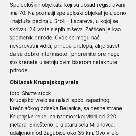
Speleoloških objekata koji su dosad registrovani
ima 70. Najpoznatiji speleološki objekat je ujedno
i najduža pećina u Srbiji - Lazareva, u kojoj se
skrivaju 24 vrste slepih miševa. Zaštićen je kao
spomenik prirode. Ovde se mogu naći
neverovatni vidici, priroda prelepa, ali je savet
da se dobro informišete i pripremite pre nego
što krenete u šetnju ovim biserom netaknute
prirode.
Obilazak Krupajskog vrela
foto: Shutterstock
Krupajsko vrelo se nalazi ispod zapadnog
krečnjačkog odseka Beljanice, sa desne strane
Krupajske reke, na nadmorskoj visini od 220
metara. Smešteno je u ataru sela Milanovca,
udaljenom od Žagubice oko 35 km. Ovo vrelo