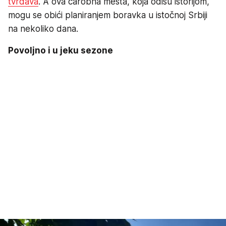
tvrđava
. A ova čarobna mesta, koja odišu istorijom,
mogu se obići planiranjem boravka u istočnoj Srbiji
na nekoliko dana.
Povoljno i u jeku sezone