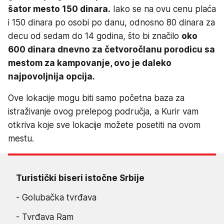
šator mesto 150 dinara.
Iako se na ovu cenu plaća
i 150 dinara po osobi po danu, odnosno 80 dinara za
decu od sedam do 14 godina, što bi značilo
oko
600 dinara dnevno za četvoročlanu porodicu sa
mestom za kampovanje, ovo je daleko
najpovoljnija opcija.
Ove lokacije mogu biti samo početna baza za
istraživanje ovog prelepog područja, a Kurir vam
otkriva koje sve lokacije možete posetiti na ovom
mestu.
Turistički biseri istočne Srbije
- Golubačka tvrđava
- Tvrđava Ram