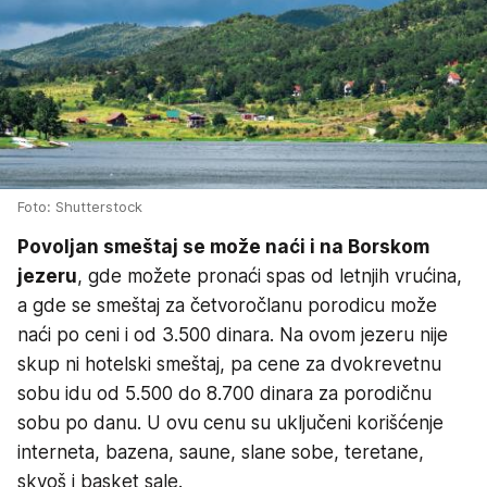
Foto: Shutterstock
Povoljan smeštaj se može naći i na Borskom
jezeru
, gde možete pronaći spas od letnjih vrućina,
a gde se smeštaj za četvoročlanu porodicu može
naći po ceni i od 3.500 dinara. Na ovom jezeru nije
skup ni hotelski smeštaj, pa cene za dvokrevetnu
sobu idu od 5.500 do 8.700 dinara za porodičnu
sobu po danu. U ovu cenu su uključeni korišćenje
interneta, bazena, saune, slane sobe, teretane,
skvoš i basket sale.