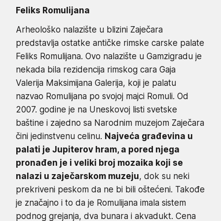
Feliks Romulijana
Arheološko nalazište u blizini Zaječara
predstavlja ostatke antičke rimske carske palate
Feliks Romulijana. Ovo nalazište u Gamzigradu je
nekada bila rezidencija rimskog cara Gaja
Valerija Maksimijana Galerija, koji je palatu
nazvao Romulijana po svojoj majci Romuli. Od
2007. godine je na Uneskovoj listi svetske
baštine i zajedno sa Narodnim muzejom Zaječara
čini jedinstvenu celinu.
Najveća građevina u
palati je Jupiterov hram, a pored njega
pronađen je i veliki broj mozaika koji se
nalazi u zaječarskom muzeju
, dok su neki
prekriveni peskom da ne bi bili oštećeni. Takođe
je značajno i to da je Romulijana imala sistem
podnog grejanja, dva bunara i akvadukt. Cena