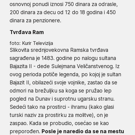
osnovnoj ponudi iznosi 750 dinara za odrasle,
200 dinara za decu od 12 do 18 godina i 450
dinara za penzionere.
Tvrđava Ram
foto: Kurir Televizija
Slikovita srednjovekovna Ramska tvrđava
sagrađena je 1483. godine po nalogu sultana
Bajazita II - dede Sulejmana Veličanstvenog. Iz
ovog perioda potiče legenda, po kojoj je sultan
Bajazit II, obilazeći svoje vojnike, zastao da se
odmori na brežuljku sa koga se pružao lep
pogled na Dunav i suprotnu ugarsku stranu.
Sedeći tako na prostirci - ihramu (kako glasi
turski naziv za prostirku za molitve), on je
zaspao. Kada se probudio, osećao se kao
preporođen.
Posle je naredio da se na mestu