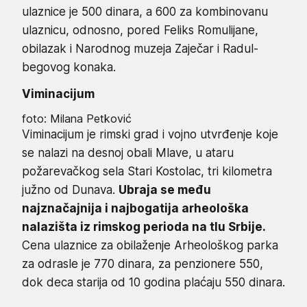
ulaznice je 500 dinara, a 600 za kombinovanu
ulaznicu, odnosno, pored Feliks Romulijane,
obilazak i Narodnog muzeja Zaječar i Radul-
begovog konaka.
Viminacijum
foto: Milana Petković
Viminacijum je rimski grad i vojno utvrđenje koje
se nalazi na desnoj obali Mlave, u ataru
požarevačkog sela Stari Kostolac, tri kilometra
južno od Dunava.
Ubraja se među
najznačajnija i najbogatija arheološka
nalazišta iz rimskog perioda na tlu Srbije.
Cena ulaznice za obilaženje Arheološkog parka
za odrasle je 770 dinara, za penzionere 550,
dok deca starija od 10 godina plaćaju 550 dinara.