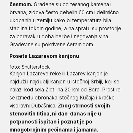
česmom.
Građene su od tesanog kamena i
brvana, zidova često debelih 60 cm i delimično
ukopanih u zemlju kako bi temperatura bila
stabilna tokom godine, a na spratu su prostorije
za boravak u doba berbe i negovanja vina.
Građevine su pokrivene ćeramidom.
Poseta Lazarevom kanjonu
foto: Shutterstock
Kanjon Lazareve reke ili Lazarev kanjon je
najduži i najdublji kanjon u istočnoj Srbiji, koji se
nalazi kod sela Zlot, na 20 km od Bora. Prostire
se između obronaka istočnog Kučaja i kraške
visoravni Dubašnica.
Zbog strmosti svojih
stenovitih litica, ni dan-danas nije u
potpunosti ispitan i poznat je po
mnogobrojnim pećinama i jamama.