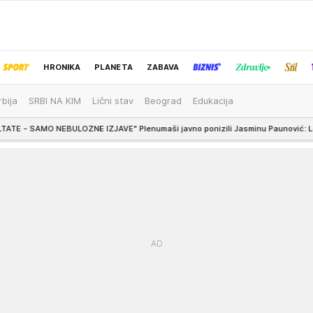
HRONIKA
PLANETA
ZABAVA
rbija
SRBI NA KIM
Lični stav
Beograd
Edukacija
IZBOR UREDNIKA
E IZJAVE" Plenumaši javno ponizili Jasminu Paunović: Leti sa blokaderske list