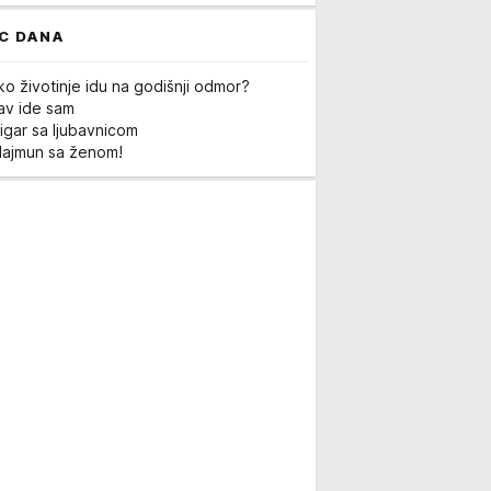
C DANA
ko životinje idu na godišnji odmor?
Lav ide sam
igar sa ljubavnicom
Majmun sa ženom!