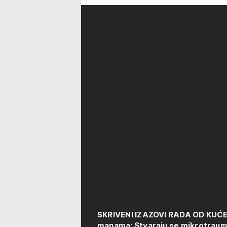
SKRIVENI IZAZOVI RADA OD KUĆE! G
manama: Stvaraju se mikrotrau