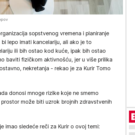
Popov
 organizacija sopstvenog vremena i planiranje
bi lepo imati kancelariju, ali ako je to
lariju ili bih ostao kod kuće, ipak bih ostao
 baviti fizičkom aktivnošću, jer u više prilika
stavno, nekretanja - rekao je za Kurir Tomo
 rada donosi mnoge rizike koje ne smemo
 prostor može biti uzrok brojnih zdravstvenih
 je imao sledeće reči za Kurir o ovoj temi: