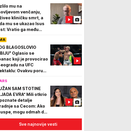
zlilo mu na
novljevom venčanju,
živeo kliničku smrt, a
da mu se ukazao Isus
ist: Vratio ga među
e, ali ga zadužio
MA
OG BLAGOSLOVIO
BIJU" Oglasio se
banac koji je provocirao
Beogradu na UFC
ektaklu: Ovakvu poruku
o nije očekivao...
ARS
UŽAN SAM STOTINE
LJADA EVRA“ Mili otkrio
poznate detalje
radnje sa Cecom: Ako
 uspe, mogu odmah da
 selim!
Sve najnovije vesti