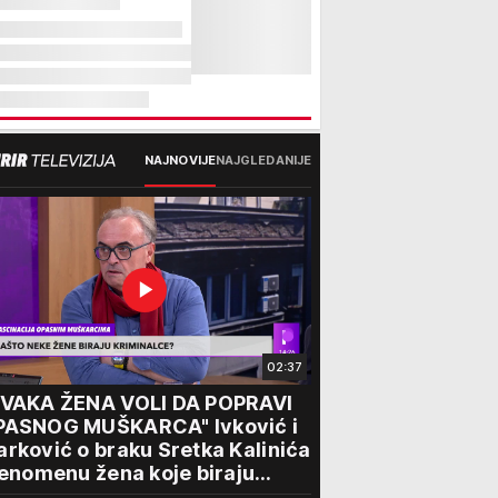
NAJNOVIJE
NAJGLEDANIJE
02:37
SVAKA ŽENA VOLI DA POPRAVI
PASNOG MUŠKARCA" Ivković i
rković o braku Sretka Kalinića
fenomenu žena koje biraju
iminalce: "Neće sa nekim ko