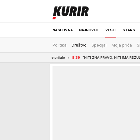
NASLOVNA
NAJNOVIJE
VESTI
STARS
Politika
Društvo
Specijal
Moja priča
S
ODRŽIVA BUDUĆNOST
REGION
NEWS
e najviše prijalo
8:39
"NITI ZNA PRAVO, NITI IMA REZULTATE - SAMO NEBULOZN