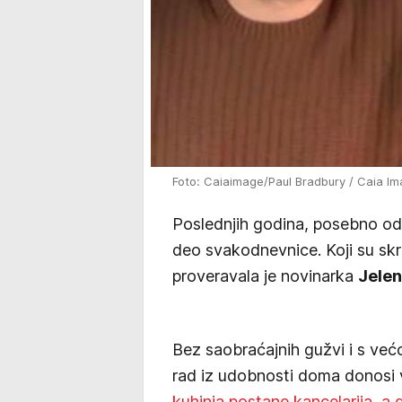
Foto: Caiaimage/Paul Bradbury / Caia Im
Poslednjih godina, posebno o
deo svakodnevnice. Koji su sk
proveravala je novinarka
Jelen
Bez saobraćajnih gužvi i s već
rad iz udobnosti doma donosi 
kuhinja postane kancelarija, a