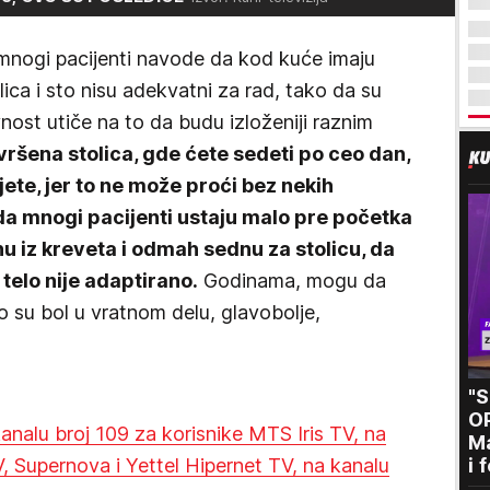
 mnogi pacijenti navode da kod kuće imaju
ica i sto nisu adekvatni za rad, tako da su
vnost utiče na to da budu izloženiji raznim
vršena stolica, gde ćete sedeti po ceo dan,
jete, jer to ne može proći bez nekih
da mnogi pacijenti ustaju malo pre početka
u iz kreveta i odmah sednu za stolicu, da
 telo nije adaptirano.
Godinama, mogu da
o su bol u vratnom delu, glavobolje,
"
O
 kanalu broj 109 za korisnike MTS Iris TV, na
Ma
i 
, Supernova i Yettel Hipernet TV, na kanalu
kr