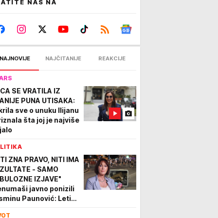
ATITE NAS NA
NAJNOVIJE
NAJČITANIJE
REAKCIJE
ARS
CA SE VRATILA IZ
ANIJE PUNA UTISAKA:
krila sve o unuku Ilijanu
riznala šta joj je najviše
jalo
LITIKA
ITI ZNA PRAVO, NITI IMA
ZULTATE - SAMO
BULOZNE IZJAVE"
enumaši javno ponizili
sminu Paunović: Leti
 blokaderske liste zbog
VOT
romne karijere