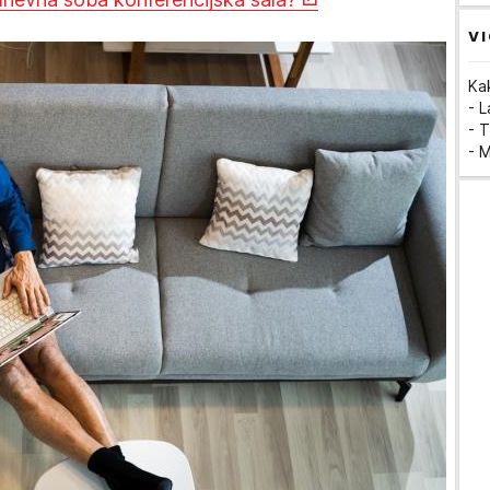
VI
Ka
- 
- T
- 