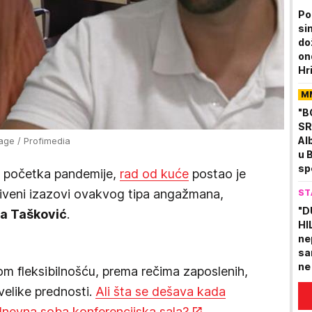
Po
si
do
on
Hr
živ
M
"B
SR
Al
age / Profimedia
u 
sp
d početka pandemije,
rad od kuće
postao je
nik
riveni izazovi ovakvog tipa angažmana,
ST
"D
a Tašković
.
HI
ne
sa
ne
om fleksibilnošću, prema rečima zaposlenih,
se
velike prednosti.
Ali šta se dešava kada
 dnevna soba konferencijska sala?