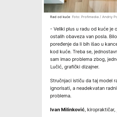
Rad od kuće
Foto: Profimedia / Andriy 
- Veliki plus u radu od kuće je
ostalih obaveza van posla. Bilo 
poređenje da li bih išao u kance
kod kuće. Treba se, jednostavno
sam imao problema zbog, jedno
Lučić, grafički dizajner.
Stručnjaci ističu da taj model
ignorisati, a neadekvatan radni
problema.
Ivan Milinković
, kiropraktičar,