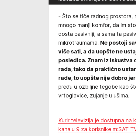
- Što se tiče radnog prostora,
mnogo manji komfor, da im stol
dosta pasivniji, a sama ta pasi
mikrotraumama.
Ne postoji sa
više sati, a da uopšte ne usta
posledica. Znam iz iskustva 
rada, tako da praktično ustan
rade, to uopšte nije dobro jer
pređu u ozbiljne tegobe kao št
vrtoglavice, zujanje u ušima.
Kurir televizija je dostupna na
kanalu 9 za korisnike m:SAT TV