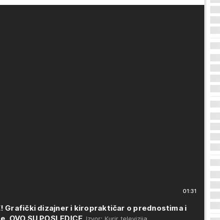
01:31
rafički dizajner i kiropraktičar o prednostima i
me, OVO SU POSLEDICE
Izvor: Kurir televizija