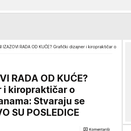
I IZAZOVI RADA OD KUĆE? Grafički dizajner i kiropraktičar o pred
OVI RADA OD KUĆE?
 i kiropraktičar o
anama: Stvaraju se
VO SU POSLEDICE
Komentariši