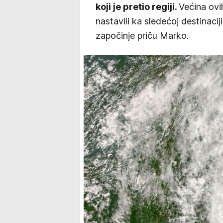
koji je pretio regiji.
Većina ovi
nastavili ka sledećoj destinacij
započinje priču Marko.