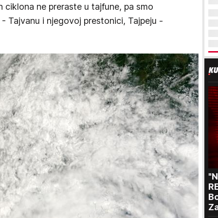
h ciklona ne preraste u tajfune, pa smo
i - Tajvanu i njegovoj prestonici, Tajpeju -
"
RE
Bo
Za
p