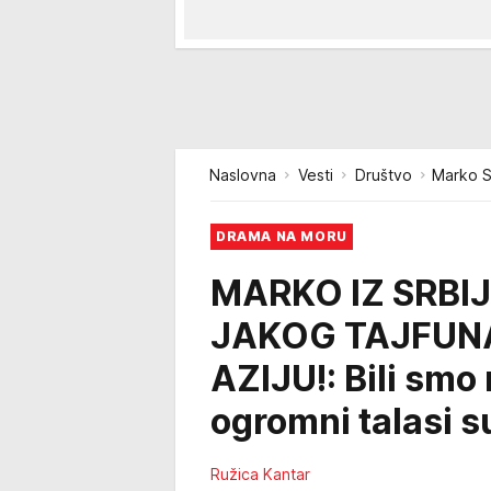
Naslovna
Vesti
Društvo
Marko S
DRAMA NA MORU
MARKO IZ SRBIJ
JAKOG TAJFUNA
AZIJU!: Bili smo
ogromni talasi su 
Ružica Kantar