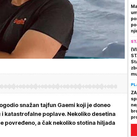
Ma
umr
po
po
nji
pr
ST
(V
ST
St
zb
mu
sv
PL
su
ZA
sp
ogodio snažan tajfun Gaemi koji je doneo
ne
br
 i katastrofalne poplave. Nekoliko desetina
pr
a je povređeno, a čak nekoliko stotina hiljada
mo