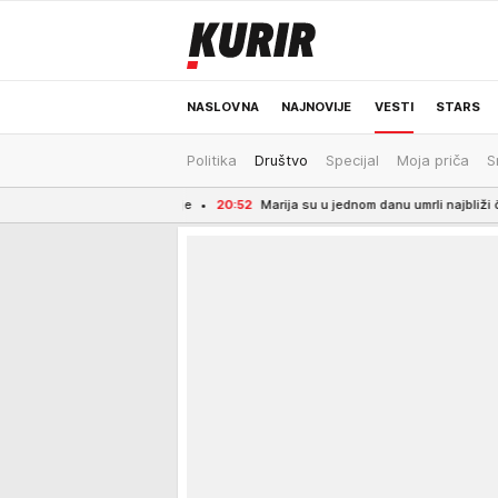
NASLOVNA
NAJNOVIJE
VESTI
STARS
Politika
Društvo
Specijal
Moja priča
S
ODRŽIVA BUDUĆNOST
REGION
NEWS
počinje
20:52
Marija su u jednom danu umrli najbliži članovi porodice: Otac je s