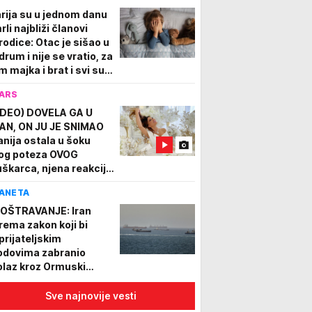
rija su u jednom danu
li najbliži članovi
rodice: Otac je sišao u
drum i nije se vratio, za
m majka i brat i svi su
onađeni mrtvi...
ARS
IDEO) DOVELA GA U
AN, ON JU JE SNIMAO
anija ostala u šoku
og poteza OVOG
škarca, njena reakcija
e govori: Da nemaš
ANETA
tlijaš?
OŠTRAVANJE: Iran
rema zakon koji bi
prijateljskim
odovima zabranio
olaz kroz Ormuski
reuz
Sve najnovije vesti