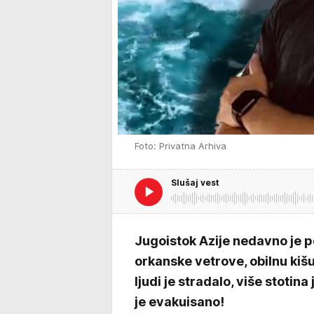
Foto: Privatna Arhiva
Slušaj vest
Jugoistok Azije nedavno je p
orkanske vetrove, obilnu kišu
ljudi je stradalo, više stotin
je evakuisano!