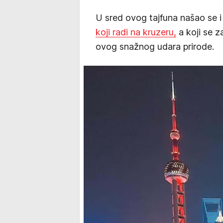
U sred ovog tajfuna našao se 
koji radi na kruzeru,
a koji se z
ovog snažnog udara prirode.