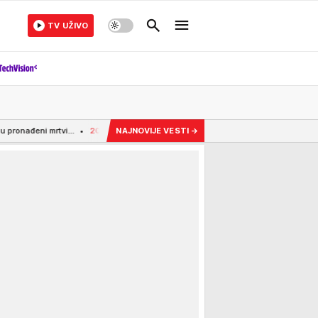
TV UŽIVO
0:50
(VIDEO) DOVELA GA U STAN, ON JU JE SNIMAO Stanija ostala u šoku zbog p
NAJNOVIJE VESTI
→