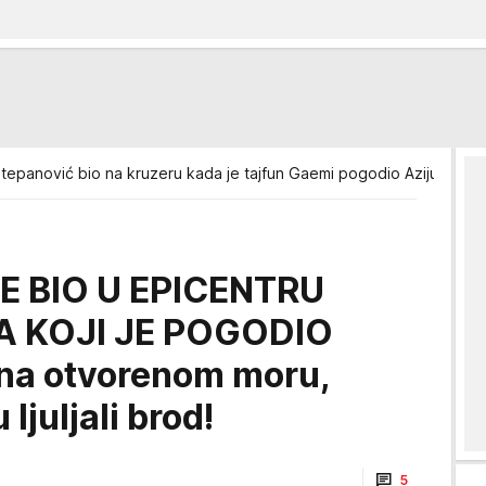
tepanović bio na kruzeru kada je tajfun Gaemi pogodio Aziju
E BIO U EPICENTRU
 KOJI JE POGODIO
 na otvorenom moru,
ljuljali brod!
5