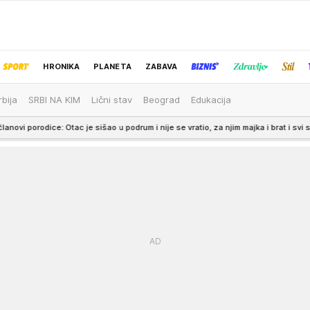
HRONIKA
PLANETA
ZABAVA
rbija
SRBI NA KIM
Lični stav
Beograd
Edukacija
IZBOR UREDNIKA
išao u podrum i nije se vratio, za njim majka i brat i svi su pronađeni mrtvi...
2