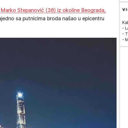
VI
i
Marko Stepanović (38) iz okoline Beograda,
ajedno sa putnicima broda našao u epicentru
Ka
- 
- T
- 