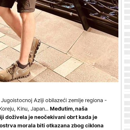
ugoistocnoj Aziji obilazeći zemlje regiona -
oreju, Kinu, Japan...
Međutim, naša
i doživela je neočekivani obrt kada je
ostrva morala biti otkazana zbog ciklona