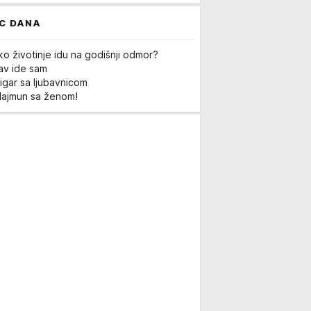
C DANA
ko životinje idu na godišnji odmor?
Lav ide sam
igar sa ljubavnicom
Majmun sa ženom!