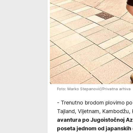
Foto: Marko Stepanović/Privatna arhiva
- Trenutno brodom plovimo po J
Tajland, Vijetnam, Kambodžu, K
avantura po Jugoistočnoj Azij
poseta jednom od japanskih 