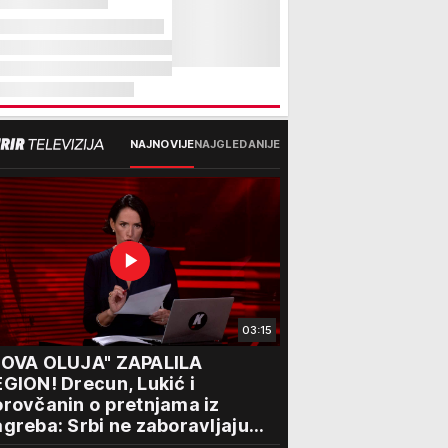
NAJNOVIJE
NAJGLEDANIJE
03:15
NOVA OLUJA" ZAPALILA
GION! Drecun, Lukić i
rovčanin o pretnjama iz
greba: Srbi ne zaboravljaju
rogon