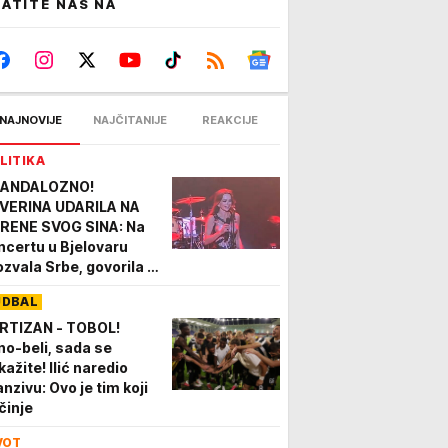
ATITE NAS NA
NAJNOVIJE
NAJČITANIJE
REAKCIJE
LITIKA
ANDALOZNO!
VERINA UDARILA NA
RENE SVOG SINA: Na
ncertu u Bjelovaru
ozvala Srbe, govorila o
ebrenici, pa spomenula
UDBAL
NDIDATURU
RTIZAN - TOBOL!
no-beli, sada se
kažite! Ilić naredio
anzivu: Ovo je tim koji
činje
VOT