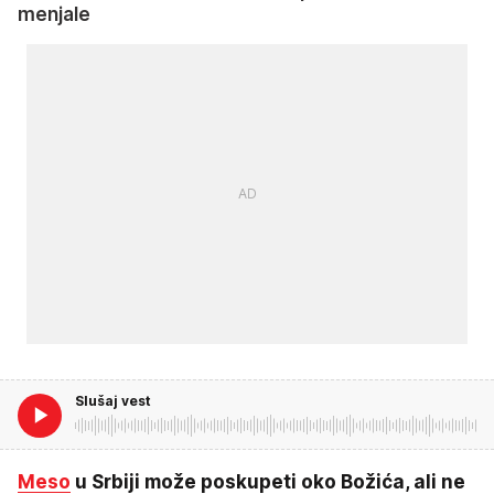
menjale
Slušaj vest
Meso
u Srbiji može poskupeti oko Božića, ali ne