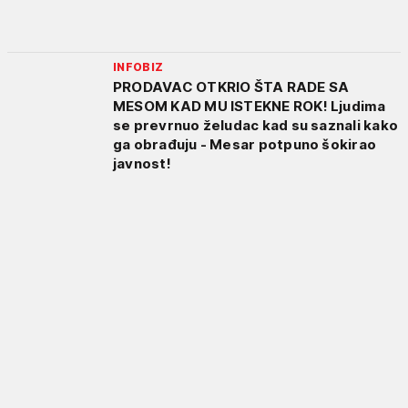
INFOBIZ
PRODAVAC OTKRIO ŠTA RADE SA
MESOM KAD MU ISTEKNE ROK! Ljudima
se prevrnuo želudac kad su saznali kako
ga obrađuju - Mesar potpuno šokirao
javnost!