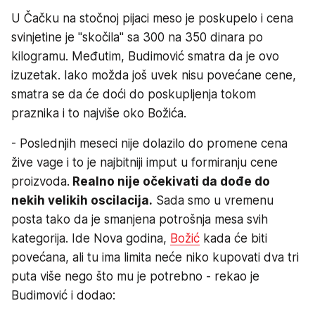
U Čačku na stočnoj pijaci meso je poskupelo i cena
svinjetine je "skočila" sa 300 na 350 dinara po
kilogramu. Međutim, Budimović smatra da je ovo
izuzetak. Iako možda još uvek nisu povećane cene,
smatra se da će doći do poskupljenja tokom
praznika i to najviše oko Božića.
- Poslednjih meseci nije dolazilo do promene cena
žive vage i to je najbitniji imput u formiranju cene
proizvoda.
Realno nije očekivati da dođe do
nekih velikih oscilacija.
Sada smo u vremenu
posta tako da je smanjena potrošnja mesa svih
kategorija. Ide Nova godina,
Božić
kada će biti
povećana, ali tu ima limita neće niko kupovati dva tri
puta više nego što mu je potrebno - rekao je
Budimović i dodao: