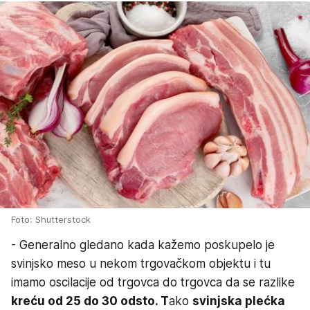
Foto: Shutterstock
- Generalno gledano kada kažemo poskupelo je
svinjsko meso u nekom trgovačkom objektu i tu
imamo oscilacije od trgovca do trgovca da se razlike
kreću od 25 do 30 odsto. T
ako
svinjska plećka