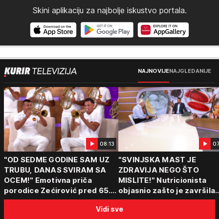
Skini aplikaciju za najbolje iskustvo portala.
NAJNOVIJE
NAJGLEDANIJE
08:13
0
"OD SEDME GODINE SAM UZ
"SVINJSKA MAST JE
TRUBU, DANAS SVIRAM SA
ZDRAVIJA NEGO ŠTO
OCEM!" Emotivna priča
MISLITE!" Nutricionista
porodice Zećirović pred 65.
objasnio zašto je završila
Sabor trubača u Guči
među najzdravijim
Vidi sve
namirnicama i šta obavez