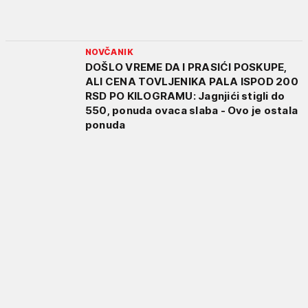
NOVČANIK
DOŠLO VREME DA I PRASIĆI POSKUPE,
ALI CENA TOVLJENIKA PALA ISPOD 200
RSD PO KILOGRAMU: Jagnjići stigli do
550, ponuda ovaca slaba - Ovo je ostala
ponuda