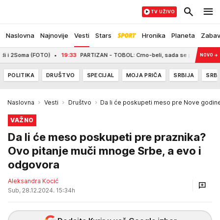
TV UŽIVO
Naslovna
Najnovije
Vesti
Stars
Hronika
Planeta
Zaba
a (FOTO)
19:33
PARTIZAN - TOBOL: Crno-beli, sada se pokažite!
19:29
N
NOVO
→
POLITIKA
DRUŠTVO
SPECIJAL
MOJA PRIČA
SRBIJA
SRBI
Naslovna
Vesti
Društvo
Da li će poskupeti meso pre Nove godine
VAŽNO
Da li će meso poskupeti pre praznika?
Ovo pitanje muči mnoge Srbe, a evo i
odgovora
Aleksandra Kocić
Sub, 28.12.2024. 15:34h