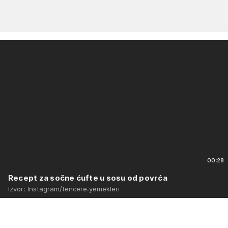
00:28
Recept za sočne ćufte u sosu od povrća
Izvor: Instagram/tencere.yemekleri