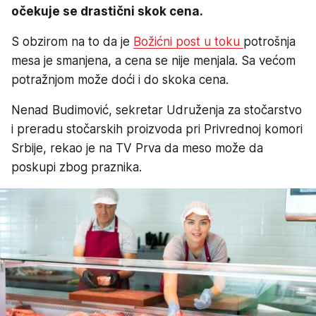
očekuje se drastični skok cena.
S obzirom na to da je
Božićni post u toku
potrošnja
mesa je smanjena, a cena se nije menjala. Sa većom
potražnjom može doći i do skoka cena.
Nenad Budimović, sekretar Udruženja za stočarstvo
i preradu stočarskih proizvoda pri Privrednoj komori
Srbije, rekao je na TV Prva da meso može da
poskupi zbog praznika.