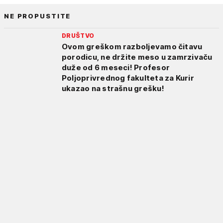
NE PROPUSTITE
DRUŠTVO
Ovom greškom razboljevamo čitavu
porodicu, ne držite meso u zamrzivaču
duže od 6 meseci! Profesor
Poljoprivrednog fakulteta za Kurir
ukazao na strašnu grešku!