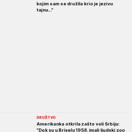
kojim sam se družila krio je jezivu
tajnu..."
DRUŠTVO
Amerikanka otkrila zašto voli Srbiju:
"Dok su u Briselu 1958. imali ljudski zoo