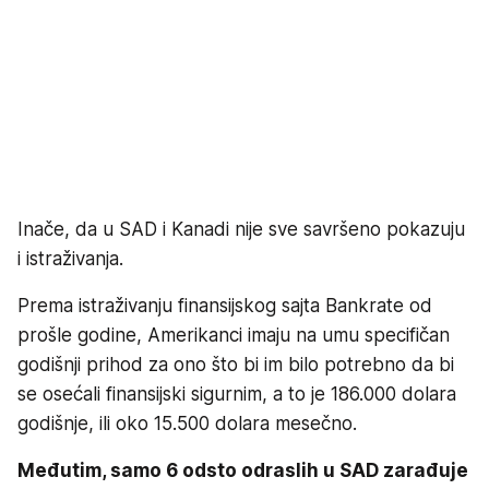
Inače, da u SAD i Kanadi nije sve savršeno pokazuju
i istraživanja.
Prema istraživanju finansijskog sajta Bankrate od
prošle godine, Amerikanci imaju na umu specifičan
godišnji prihod za ono što bi im bilo potrebno da bi
se osećali finansijski sigurnim, a to je 186.000 dolara
godišnje, ili oko 15.500 dolara mesečno.
Međutim, samo 6 odsto odraslih u SAD zarađuje