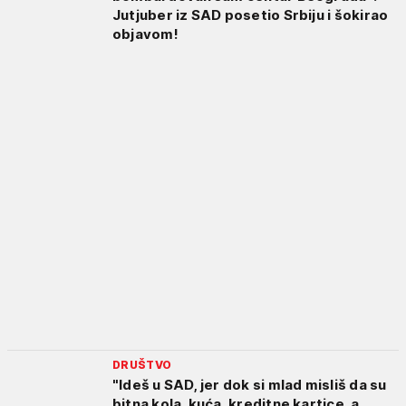
Jutjuber iz SAD posetio Srbiju i šokirao
objavom!
DRUŠTVO
"Ideš u SAD, jer dok si mlad misliš da su
bitna kola, kuća, kreditne kartice, a