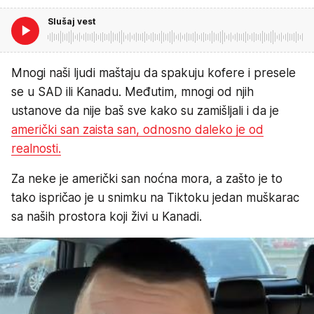
Slušaj vest
Mnogi naši ljudi maštaju da spakuju kofere i presele
se u SAD ili Kanadu. Međutim, mnogi od njih
ustanove da nije baš sve kako su zamišljali i da je
američki san zaista san, odnosno daleko je od
realnosti.
Za neke je američki san noćna mora, a zašto je to
tako ispričao je u snimku na Tiktoku jedan muškarac
sa naših prostora koji živi u Kanadi.