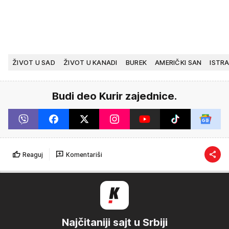
ŽIVOT U SAD
ŽIVOT U KANADI
BUREK
AMERIČKI SAN
ISTR
Budi deo Kurir zajednice.
Reaguj
Komentariši
Najčitaniji sajt u Srbiji