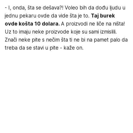
- I, onda, šta se dešava?! Voleo bih da dođu ljudu u
jednu pekaru ovde da vide šta je to.
Taj burek
ovde košta 10 dolara.
A proizvodi ne liče na ništa!
Uz to imaju neke proizvode koje su sami izmislili.
Znači neke pite s nečim šta ti ne bi na pamet palo da
treba da se stavi u pite - kaže on.