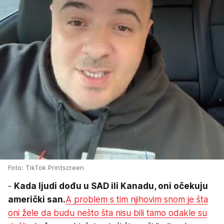
Foto: TikTok Printscreen
-
Kada ljudi dođu u SAD ili Kanadu, oni očekuju
američki san.
A problem s tim njihovim snom je šta
oni žele da budu nešto šta nisu bili tamo odakle su