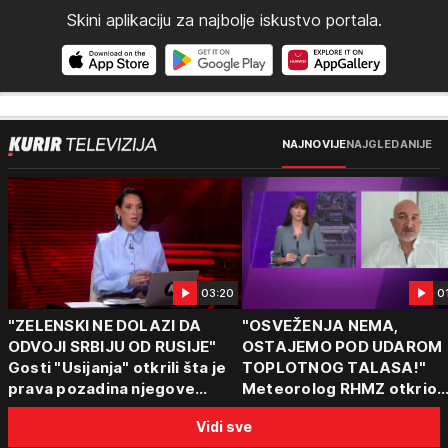
Skini aplikaciju za najbolje iskustvo portala.
NAJNOVIJE
NAJGLEDANIJE
03:20
0
"ZELENSKI NE DOLAZI DA
"OSVEŽENJA NEMA,
ODVOJI SRBIJU OD RUSIJE"
OSTAJEMO POD UDAROM
Gosti "Usijanja" otkrili šta je
TOPLOTNOG TALASA!"
prava pozadina njegove
Meteorolog RHMZ otkrio
posete Beogradu
kakvo vreme nas čeka do
Vidi sve
kraja avgusta