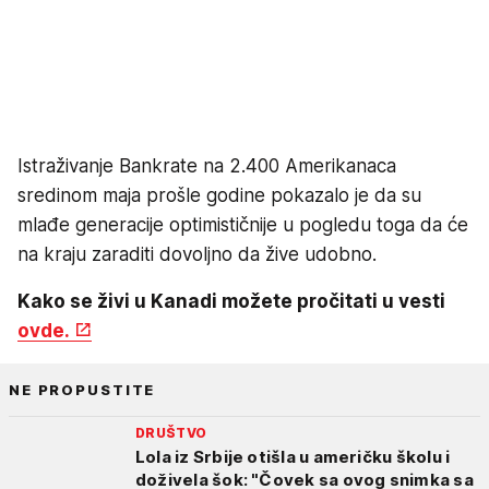
Istraživanje Bankrate na 2.400 Amerikanaca
sredinom maja prošle godine pokazalo je da su
mlađe generacije optimističnije u pogledu toga da će
na kraju zaraditi dovoljno da žive udobno.
Kako se živi u Kanadi možete pročitati u vesti
ovde.
NE PROPUSTITE
DRUŠTVO
Lola iz Srbije otišla u američku školu i
doživela šok: "Čovek sa ovog snimka sa