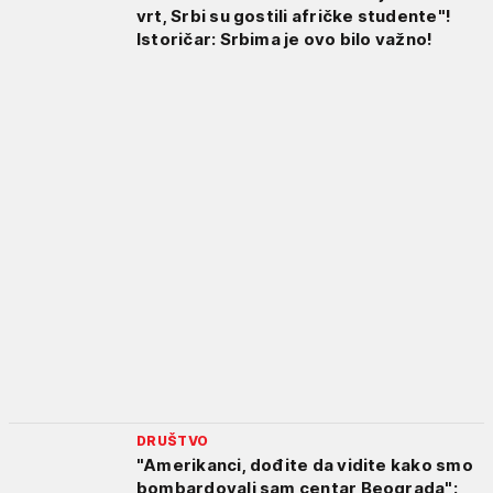
vrt, Srbi su gostili afričke studente"!
Istoričar: Srbima je ovo bilo važno!
DRUŠTVO
"Amerikanci, dođite da vidite kako smo
bombardovali sam centar Beograda":