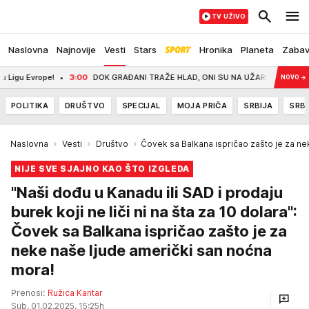
TV UŽIVO
Naslovna
Najnovije
Vesti
Stars
Hronika
Planeta
Zaba
e!
3:00
DOK GRAĐANI TRAŽE HLAD, ONI SU NA UŽARENOM ASFALTU! Heroji iz Prije
NOVO
→
POLITIKA
DRUŠTVO
SPECIJAL
MOJA PRIČA
SRBIJA
SRBI
Naslovna
Vesti
Društvo
Čovek sa Balkana ispričao zašto je za n
NIJE SVE SJAJNO KAO ŠTO IZGLEDA
"Naši dođu u Kanadu ili SAD i prodaju
burek koji ne liči ni na šta za 10 dolara":
Čovek sa Balkana ispričao zašto je za
neke naše ljude američki san noćna
mora!
Prenosi:
Ružica Kantar
Sub, 01.02.2025. 15:25h