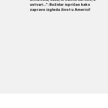
ustvari...": Božidar ispričao kako
zapravo izgleda život u Americi!