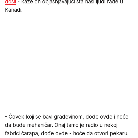
došli
- kaže on objašnjavajući šta naši ljudi rade u
Kanadi.
- Čovek koji se bavi građevinom, dođe ovde i hoće
da bude mehaničar. Onaj tamo je radio u nekoj
fabrici čarapa, dođe ovde - hoće da otvori pekaru.