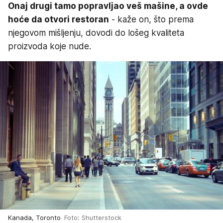
Onaj drugi tamo popravljao veš mašine, a ovde
hoće da otvori restoran
- kaže on, što prema
njegovom mišljenju, dovodi do lošeg kvaliteta
proizvoda koje nude.
Kanada, Toronto
Foto: Shutterstock