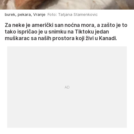
burek, pekara, Vranje
Foto: Tatjana Stamenkovic
Za neke je američki san noćna mora, a zašto je to
tako ispričao je u snimku na Tiktoku jedan
muškarac sa naših prostora koji živi u Kanadi.