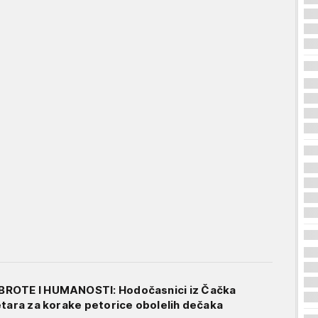
ROTE I HUMANOSTI: Hodočasnici iz Čačka
etara za korake petorice obolelih dečaka