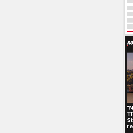
"
T
St
re
"P