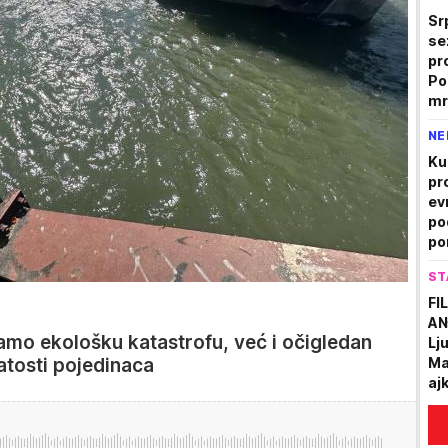
Sr
se
pr
Po
mr
NE
Ku
pr
ev
po
po
ST
FI
AN
amo ekološku katastrofu, već i očigledan
Lj
atosti pojedinaca
Ma
aj
na