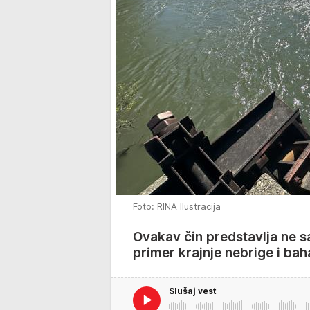
Foto: RINA Ilustracija
Ovakav čin predstavlja ne s
primer krajnje nebrige i bah
Slušaj vest