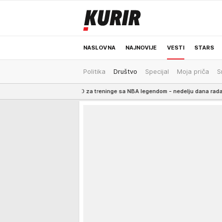
NASLOVNA
NAJNOVIJE
VESTI
STARS
Politika
Društvo
Specijal
Moja priča
S
ODRŽIVA BUDUĆNOST
REGION
NEWS
BOGATSTVO za treninge sa NBA legendom - nedelju dana rada košta kao STAN 