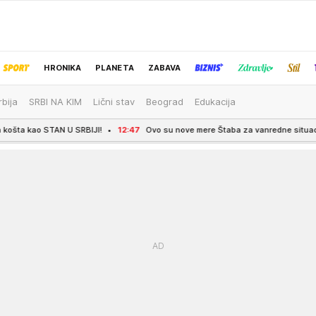
HRONIKA
PLANETA
ZABAVA
rbija
SRBI NA KIM
Lični stav
Beograd
Edukacija
IZBOR UREDNIKA
U SRBIJI!
12:47
Ovo su nove mere Štaba za vanredne situacije: Najnoviji deta