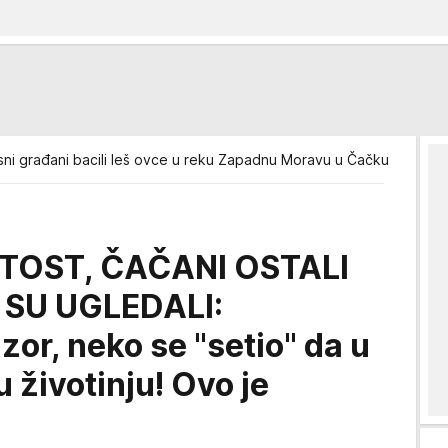
ni građani bacili leš ovce u reku Zapadnu Moravu u Čačku
ATOST, ČAČANI OSTALI
 SU UGLEDALI:
zor, neko se "setio" da u
 životinju! Ovo je