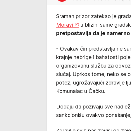
Sraman prizor zatekao je gra
Moravi
u blizini same grads
pretpostavlja da je namerno
- Ovakav čin predstavlja ne sa
krajnje nebrige i bahatosti po
organizovanu službu za odvoz ug
slučaj. Uprkos tome, neko se 
potez, ugrožavajući zdravlje lj
Komunalac u Čačku.
Dodaju da pozivaju sve nadležn
sankcionišu ovakvo ponašanje,
Zdravlje svih nas zavisi od zaj