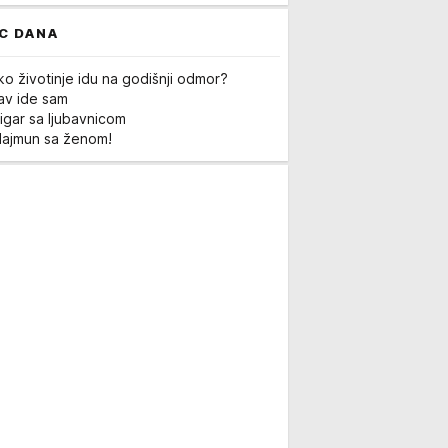
C DANA
ko životinje idu na godišnji odmor?
Lav ide sam
igar sa ljubavnicom
Majmun sa ženom!