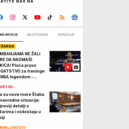
ATITE NAS NA
NAJNOVIJE
NAJČITANIJE
REAKCIJE
OŠARKA
MBANJAMA NE ŽALI
RE DA NADMAŠI
KIĆA! Plaća pravo
GATSTVO za treninge
 NBA legendom -
delju dana rada košta
UŠTVO
o STAN U SRBIJI!
o su nove mere Štaba
 vanredne situacije:
noviji detalji o
žarima i vodostaju u
iji
NIMLJIVOSTI