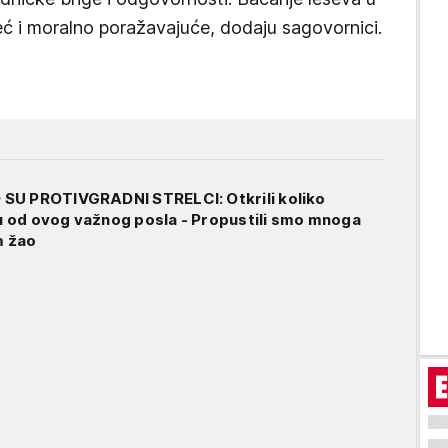
eć i moralno poražavajuće, dodaju sagovornici.
SU PROTIVGRADNI STRELCI: Otkrili koliko
 od ovog važnog posla - Propustili smo mnoga
m žao