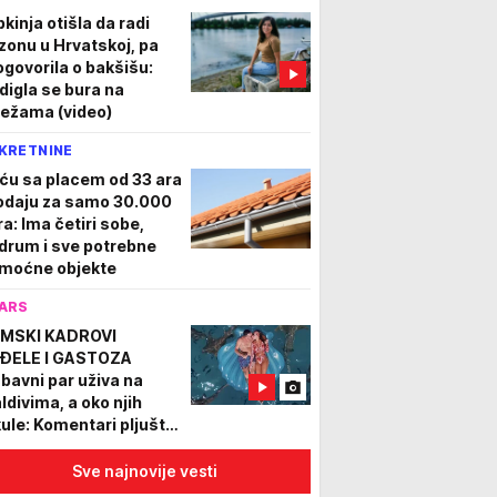
pkinja otišla da radi
zonu u Hrvatskoj, pa
ogovorila o bakšišu:
digla se bura na
ežama (video)
KRETNINE
ću sa placem od 33 ara
odaju za samo 30.000
ra: Ima četiri sobe,
drum i sve potrebne
moćne objekte
ARS
LMSKI KADROVI
ĐELE I GASTOZA
ubavni par uživa na
ldivima, a oko njih
kule: Komentari pljušte
 sve strane
Sve najnovije vesti