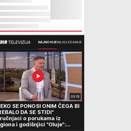
NAJNOVIJE
NAJGLEDANIJE
03:15
NEKO SE PONOSI ONIM ČEGA BI
REBALO DA SE STIDI"
ručnjaci o porukama iz
giona i godišnjici "Oluje":
onos na stradanje je