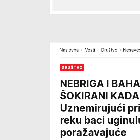
Naslovna
Vesti
Društvo
Nesaves
DRUŠTVO
NEBRIGA I BAH
ŠOKIRANI KADA
Uznemirujući pri
reku baci uginulu
poražavajuće