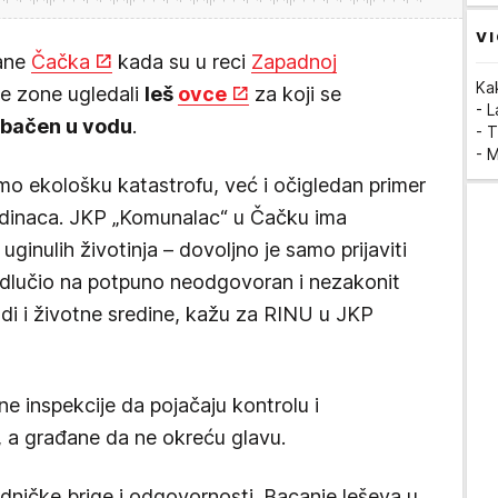
VI
đane
Čačka
kada su u reci
Zapadnoj
Ka
ke zone ugledali
leš
ovce
za koji se
- 
 bačen u vodu
.
- T
- 
mo ekološku katastrofu, već i očigledan primer
jedinaca. JKP „Komunalac“ u Čačku ima
inulih životinja – dovoljno je samo prijaviti
odlučio na potpuno neodgovoran i nezakonit
udi i životne sredine, kažu za RINU u JKP
e inspekcije da pojačaju kontrolu i
 a građane da ne okreću glavu.
edničke brige i odgovornosti. Bacanje leševa u