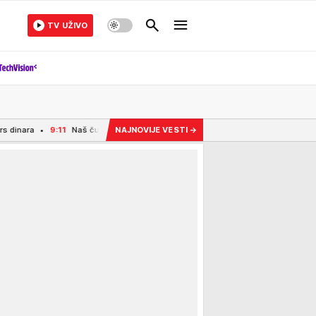
TV UŽIVO
1
Naš čuveni glumac se useljava u stan sa bivšom ženom: "Podelićemo ga na dva
NAJNOVIJE VESTI
→