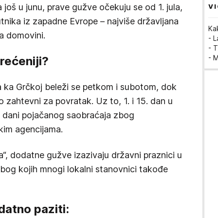
još u junu, prave gužve očekuju se od 1. jula,
VI
utnika iz zapadne Evrope – najviše državljana
Ka
ka domovini.
- 
- T
- 
rećeniji?
a ka Grčkoj beleži se petkom i subotom, dok
 zahtevni za povratak. Uz to, 1. i 15. dan u
 dani pojačanog saobraćaja zbog
čkim agencijama.
“, dodatne gužve izazivaju državni praznici u
zbog kojih mnogi lokalni stanovnici takođe
atno paziti: