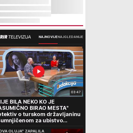
NAJNOVIJE
NAJGLEDANIJE
03:47
IJE BILA NEKO KO JE
ASUMIČNO BIRAO MESTA"
tektiv o turskom državljaninu
sumnjičenom za ubistvo
skinje (28): "Mogao je da se
OVA OLUJA" ZAPALILA
edstavi kao umetnik"