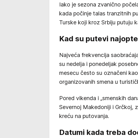
Iako je sezona zvanično počela 
kada počinje talas tranzitnih p
Turske koji kroz Srbiju putuju 
Kad su putevi najopte
Najveća frekvencija saobraćaj
su nedelja i ponedeljak posebno
mesecu često su označeni kao
organizovanih smena u turisti
Pored vikenda i „smenskih dana
Severnoj Makedoniji i Grčkoj, 
kreću na putovanja.
Datumi kada treba dod