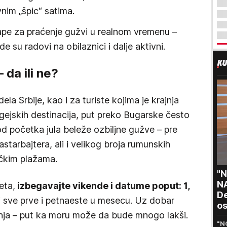
vnim „špic“ satima.
 mape za praćenje gužvi u realnom vremenu –
e su radovi na obilaznici i dalje aktivni.
da ili ne?
ela Srbije, kao i za turiste kojima je krajnja
egejskih destinacija, put preko Bugarske često
 od početka jula beleže ozbiljne gužve – pre
tarbajtera, ali i velikog broja rumunskih
rčkim plažama.
"N
N
eta,
izbegavajte vikende i datume poput: 1,
De
 i sve prve i petnaeste u mesecu. Uz dobar
o
ljenja – put ka moru može da bude mnogo lakši.
Ru
"N
pr