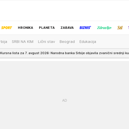
HRONIKA
PLANETA
ZABAVA
rbija
SRBI NA KIM
Lični stav
Beograd
Edukacija
IZBOR UREDNIKA
7. avgust 2026: Narodna banka Srbije objavila zvanični srednji kurs dinara
9:1