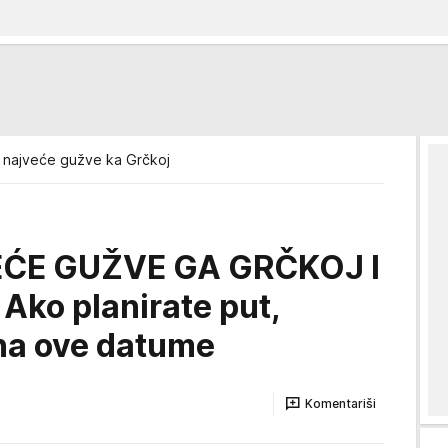
 najveće gužve ka Grčkoj
ĆE GUŽVE GA GRČKOJ I
Ako planirate put,
 na ove datume
Komentariši