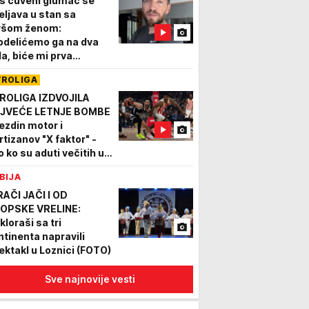
š čuveni glumac se
eljava u stan sa
všom ženom:
odelićemo ga na dva
la, biće mi prva
mšinica"
VROLIGA
ROLIGA IZDVOJILA
JVEĆE LETNJE BOMBE
ezdin motor i
rtizanov "X faktor" -
o ko su aduti večitih u
voj sezoni!
BIJA
RAČI JAČI I OD
OPSKE VRELINE:
kloraši sa tri
ntinenta napravili
ektakl u Loznici (FOTO)
Sve najnovije vesti