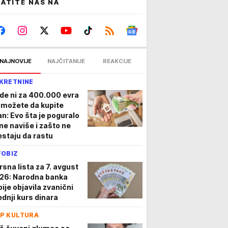
ATITE NAS NA
NAJNOVIJE
NAJČITANIJE
REAKCIJE
KRETNINE
de ni za 400.000 evra
 možete da kupite
an: Evo šta je poguralo
ne naviše i zašto ne
estaju da rastu
FOBIZ
rsna lista za 7. avgust
26: Narodna banka
bije objavila zvanični
ednji kurs dinara
P KULTURA