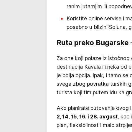
ranim jutarnjim ili popodne
Koristite online servise i
posebno u blizini Soluna, gd
Ruta preko Bugarske – 
Za one koji polaze iz istočnog d
destinacija Kavala ili neka od 
je bolja opcija. Ipak, i tamo se
svega zbog povratka turskih gas
turista koji tim putem idu ka g
Ako planirate putovanje ovog l
2, 14, 15, 16. i 28. avgust
, kao
plan, fleksibilnost i malo strp