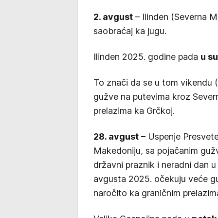
2. avgust
– Ilinden (Severna Ma
saobraćaj ka jugu.
Ilinden 2025. godine pada
u su
To znači da se u tom vikendu 
gužve na putevima kroz Sever
prelazima ka Grčkoj.
28. avgust
– Uspenje Presvete
Makedoniju, sa pojačanim gužv
državni praznik i neradni dan u
avgusta 2025. očekuju veće g
naročito ka graničnim prelazim