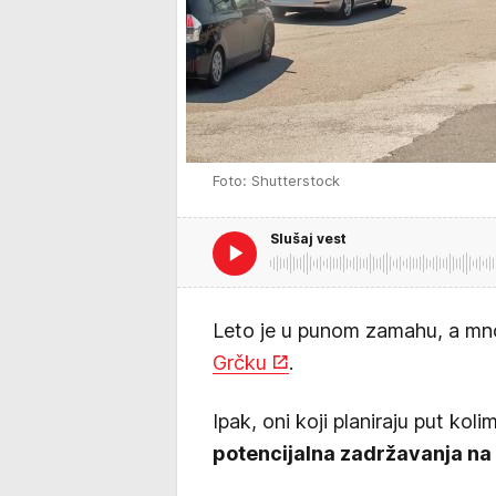
Foto: Shutterstock
Slušaj vest
Leto je u punom zamahu, a mnog
Grčku
.
Ipak, oni koji planiraju put kol
potencijalna zadržavanja na