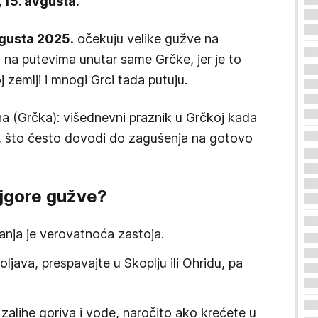
 15. avgusta.
vgusta 2025.
očekuju velike gužve na
i na putevima unutar same Grčke, jer je to
 zemlji i mnogi Grci tada putuju.
na (Grčka): višednevni praznik u Grčkoj kada
ali, što često dovodi do zagušenja na gotovo
jgore gužve?
anja je verovatnoća zastoja.
java, prespavajte u Skoplju ili Ohridu, pa
zalihe goriva i vode, naročito ako krećete u