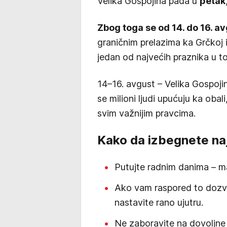
Velika Gospojina pada u
petak,
Zbog toga se od 14. do 16. a
graničnim prelazima ka Grčkoj 
jedan od najvećih praznika u toj
14–16. avgust – Velika Gospoji
se milioni ljudi upućuju ka ob
svim važnijim pravcima.
Kako da izbegnete na
Putujte radnim danima – m
Ako vam raspored to dozvol
nastavite rano ujutru.
Ne zaboravite na dovoljne 