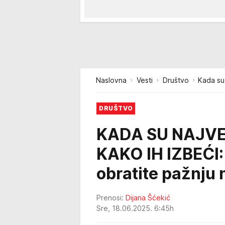
Naslovna
Vesti
Društvo
Kada su
DRUŠTVO
KADA SU NAJVE
KAKO IH IZBEĆI: 
obratite pažnju
Prenosi:
Dijana Šćekić
Sre, 18.06.2025. 6:45h