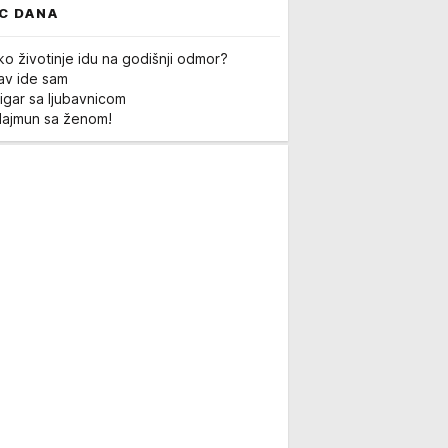
C DANA
ko životinje idu na godišnji odmor?
Lav ide sam
igar sa ljubavnicom
Majmun sa ženom!