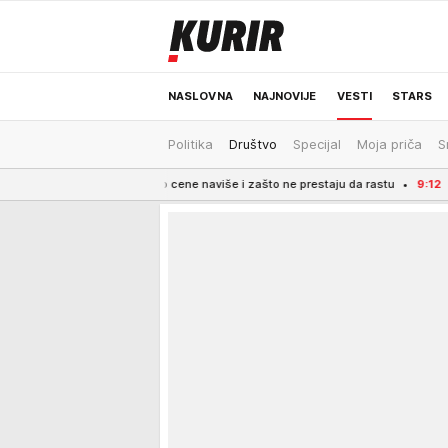
NASLOVNA
NAJNOVIJE
VESTI
STARS
Politika
Društvo
Specijal
Moja priča
S
ODRŽIVA BUDUĆNOST
REGION
NEWS
a je poguralo cene naviše i zašto ne prestaju da rastu
9:12
Kursna lista za 