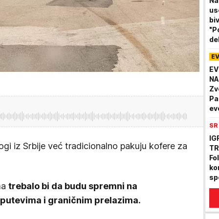
Na
us
bi
"P
de
ko
E
EV
NA
Zv
Pa
ev
no
SR
IG
i iz Srbije već tradicionalno pakuju kofere za
TR
Fol
ko
sp
ima
trebalo bi da budu spremni na
 putevima i graničnim prelazima.