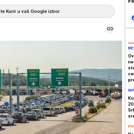
PR
te Kurir u vaš Google izbor
NE
Ov
ne
st
ce
pr
IN
Ku
20
Sr
sr
PO