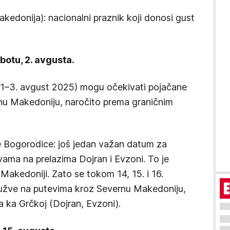
kedonija): nacionalni praznik koji donosi gust
botu, 2. avgusta.
(1–3. avgust 2025) mogu očekivati pojačane
nu Makedoniju, naročito prema graničnim
 Bogorodice: još jedan važan datum za
ama na prelazima Dojran i Evzoni. To je
 Makedoniji. Zato se tokom 14, 15. i 16.
užve na putevima kroz Severnu Makedoniju,
a ka Grčkoj (Dojran, Evzoni).