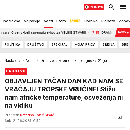
TV UŽIVO
Naslovna
Najnovije
Vesti
Stars
Hronika
Planeta
Zaba
 Crveno-beli spremaju ekipu za VELIKE STVARI!
7:15
DRAMATIČNA NOĆ U BEOG
NOVO
→
POLITIKA
DRUŠTVO
SPECIJAL
MOJA PRIČA
SRBIJA
SRBI
Naslovna
Vesti
Društvo
vremenska prognoza, 21. jun
DRUŠTVO
OBJAVLJEN TAČAN DAN KAD NAM SE
VRAĆAJU TROPSKE VRUĆINE! Stižu
nam afričke temperature, osveženja ni
na vidiku
Prenosi:
Katarina Lazić Simić
Sub, 21.06.2025. 6:50h