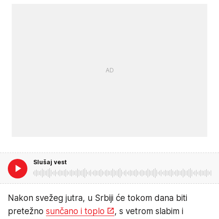
Slušaj vest
Nakon svežeg jutra, u Srbiji će tokom dana biti
pretežno
sunčano i toplo
, s vetrom slabim i