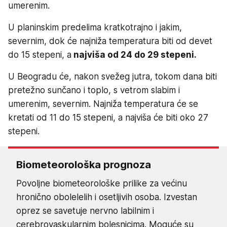
umerenim.
U planinskim predelima kratkotrajno i jakim,
severnim, dok će najniža temperatura biti od devet
do 15 stepeni, a
najviša od 24 do 29 stepeni.
U Beogradu će, nakon svežeg jutra, tokom dana biti
pretežno sunčano i toplo, s vetrom slabim i
umerenim, severnim. Najniža temperatura će se
kretati od 11 do 15 stepeni, a najviša će biti oko 27
stepeni.
Biometeorološka prognoza
Povolјne biometeorološke prilike za većinu
hronično obolelelih i osetlјivih osoba. Izvestan
oprez se savetuje nervno labilnim i
cerebrovaskularnim bolesnicima. Moguće su