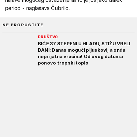
period - naglašava Čubrilo.
NE PROPUSTITE
DRUŠTVO
BIĆE 37 STEPENI U HLADU, STIŽU VRELI
DANI: Danas mogući pljuskovi, a onda
neprijatna vrućina! Od ovog datuma
ponovo tropski toplo