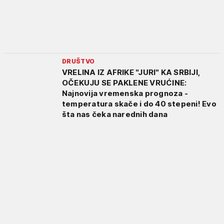
DRUŠTVO
VRELINA IZ AFRIKE "JURI" KA SRBIJI,
OČEKUJU SE PAKLENE VRUĆINE:
Najnovija vremenska prognoza -
temperatura skače i do 40 stepeni! Evo
šta nas čeka narednih dana