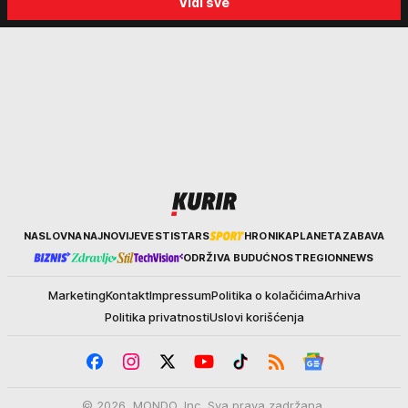
Vidi sve
Srbiju: Zločin se ne isplati
za ozbiljne padavine su ma
Kurir
NASLOVNA
NAJNOVIJE
VESTI
STARS
HRONIKA
PLANETA
ZABAVA
ODRŽIVA BUDUĆNOST
REGION
NEWS
Marketing
Kontakt
Impressum
Politika o kolačićima
Arhiva
Politika privatnosti
Uslovi korišćenja
© 2026. MONDO, Inc. Sva prava zadržana.