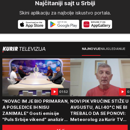
Najčitaniji sajt u Srbiji
Skini aplikaciju za najbolje iskustvo portala.
NAJNOVIJE
NAJGLEDANIJE
01:52
0
"NOVAC IM JE BIO PRIMARAN,
NOVI PIK VRUĆINE STIŽE U
A POSLEDICE IH NISU
AVGUSTU, ALI 40°C NE BI
ZANIMALE" Gosti emisije
TREBALO DA SE PONOVI:
"Puls Srbije vikend" analizirali
Meteorolog za Kurir TV
slučajeve koji su potresli
objasnio šta nas čeka: "Š