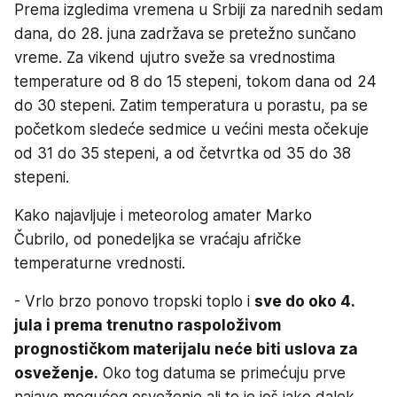
Prema izgledima vremena u Srbiji za narednih sedam
dana, do 28. juna zadržava se pretežno sunčano
vreme. Za vikend ujutro sveže sa vrednostima
temperature od 8 do 15 stepeni, tokom dana od 24
do 30 stepeni. Zatim temperatura u porastu, pa se
početkom sledeće sedmice u većini mesta očekuje
od 31 do 35 stepeni, a od četvrtka od 35 do 38
stepeni.
Kako najavljuje i meteorolog amater Marko
Čubrilo, od ponedeljka se vraćaju afričke
temperaturne vrednosti.
- Vrlo brzo ponovo tropski toplo i
sve do oko 4.
jula i prema trenutno raspoloživom
prognostičkom materijalu neće biti uslova za
osveženje.
Oko tog datuma se primećuju prve
najave mogućeg osveženje ali to je još jako dalek