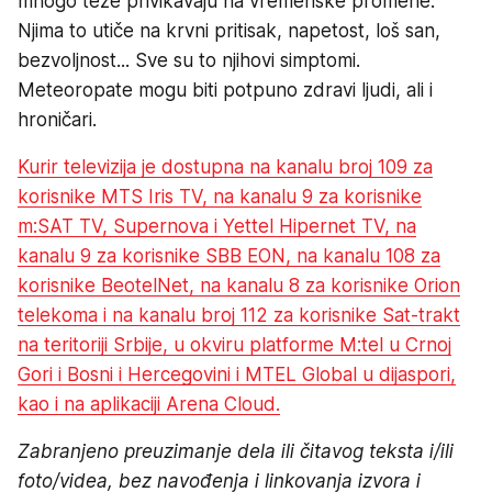
mnogo teže privikavaju na vremenske promene.
Njima to utiče na krvni pritisak, napetost, loš san,
bezvoljnost... Sve su to njihovi simptomi.
Meteoropate mogu biti potpuno zdravi ljudi, ali i
hroničari.
Kurir televizija je dostupna na kanalu broj 109 za
korisnike MTS Iris TV, na kanalu 9 za korisnike
m:SAT TV, Supernova i Yettel Hipernet TV, na
kanalu 9 za korisnike SBB EON, na kanalu 108 za
korisnike BeotelNet, na kanalu 8 za korisnike Orion
telekoma i na kanalu broj 112 za korisnike Sat-trakt
na teritoriji Srbije, u okviru platforme M:tel u Crnoj
Gori i Bosni i Hercegovini i MTEL Global u dijaspori,
kao i na aplikaciji Arena Cloud.
Zabranjeno preuzimanje dela ili čitavog teksta i/ili
foto/videa, bez navođenja i linkovanja izvora i