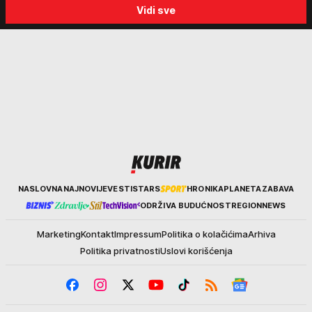
Vidi sve
biraju kriminalce: "Neće sa
"Tada je počela velika
nekim ko nema para"
tortura..."
Kurir
NASLOVNA
NAJNOVIJE
VESTI
STARS
HRONIKA
PLANETA
ZABAVA
ODRŽIVA BUDUĆNOST
REGION
NEWS
Marketing
Kontakt
Impressum
Politika o kolačićima
Arhiva
Politika privatnosti
Uslovi korišćenja