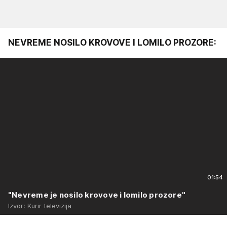
NEVREME NOSILO KROVOVE I LOMILO PROZORE:
01:54
"Nevreme je nosilo krovove i lomilo prozore"
Izvor: Kurir televizija