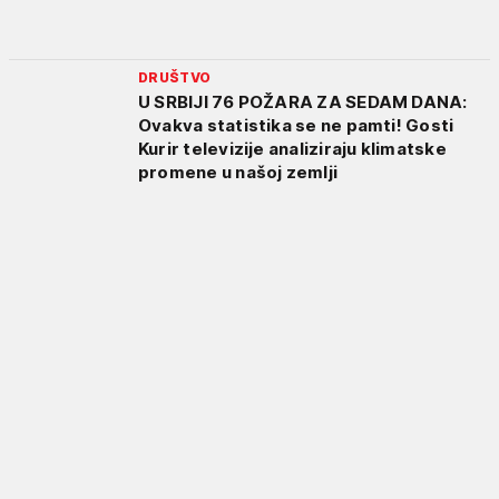
DRUŠTVO
U SRBIJI 76 POŽARA ZA SEDAM DANA:
Ovakva statistika se ne pamti! Gosti
Kurir televizije analiziraju klimatske
promene u našoj zemlji