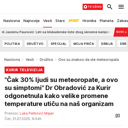
TV UŽIVO
Naslovna
Najnovije
Vesti
Stars
Hronika
Planeta
Zaba
 Paunović: Leti sa blokaderske liste zbog skromne karijere
8:35
Pozlilo mu
NOVO
→
POLITIKA
DRUŠTVO
SPECIJAL
MOJA PRIČA
SRBIJA
SRBI
Naslovna
Vesti
Društvo
Ovo su znakovi da ste meteoropata
KURIR TELEVIZIJA
"Čak 30% ljudi su meteoropate, a ovo
su simptomi" Dr Obradović za Kurir
odgonetnula kako velike promene
temperature utiču na naš organizam
Prenosi:
Luka Petković Majer
Čet, 31.07.2025. 9:04h