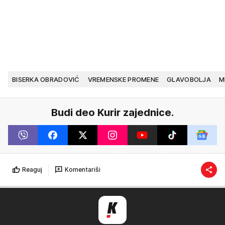
BISERKA OBRADOVIĆ
VREMENSKE PROMENE
GLAVOBOLJA
M
Budi deo Kurir zajednice.
Reaguj
Komentariši