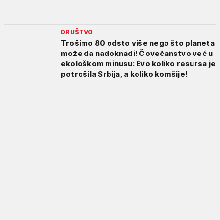
DRUŠTVO
Trošimo 80 odsto više nego što planeta
može da nadoknadi! Čovečanstvo već u
ekološkom minusu: Evo koliko resursa je
potrošila Srbija, a koliko komšije!