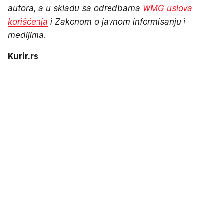
autora, a u skladu sa odredbama
WMG uslova
korišćenja
i Zakonom o javnom informisanju i
medijima.
Kurir.rs