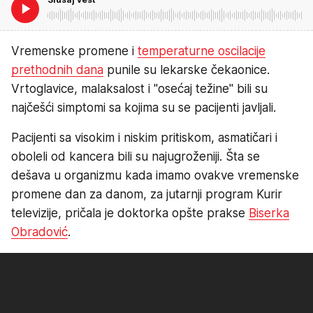
Vremenske promene i
temperaturne oscilacije
prethodnih dana
punile su lekarske čekaonice.
Vrtoglavice, malaksalost i "osećaj težine" bili su
najčešći simptomi sa kojima su se pacijenti javljali.
Pacijenti sa visokim i niskim pritiskom, asmatičari i
oboleli od kancera bili su najugroženiji. Šta se
dešava u organizmu kada imamo ovakve vremenske
promene dan za danom, za jutarnji program Kurir
televizije, pričala je doktorka opšte prakse
Biserka
Obradović
.