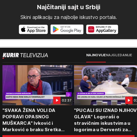
Najčitaniji sajt u Srbiji
Skini aplikaciju za najbolje iskustvo portala.
NAJNOVIJE
NAJGLEDANIJE
02:37
0
"SVAKA ŽENA VOLI DA
"PUCALI SU IZNAD NJIHOV
POPRAVI OPASNOG
GLAVA" Logoraši o
MUŠKARCA" Ivković i
stravičnim iskustvima u
Marković o braku Sretka
logorima u Derventi za
Kalinića i fenomenu žena koje
emisiju "Puls Srbije vikend