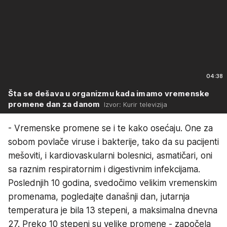
04:38
Šta se dešava u organizmu kada imamo vremenske
promene dan za danom
Izvor: Kurir televizija
- Vremenske promene se i te kako osećaju. One za
sobom povlače viruse i bakterije, tako da su pacijenti
mešoviti, i kardiovaskularni bolesnici, asmatičari, oni
sa raznim respiratornim i digestivnim infekcijama.
Poslednjih 10 godina, svedočimo velikim vremenskim
promenama, pogledajte današnji dan, jutarnja
temperatura je bila 13 stepeni, a maksimalna dnevna
27. Preko 10 stepeni su velike promene - započela