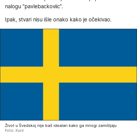
nalogu "pavlebackoviic".
Ipak, stvari nisu išle onako kako je očekivao.
Život u Švedskoj nije baš idealan kako ga mnogi zamišljaju
Foto: Kurir