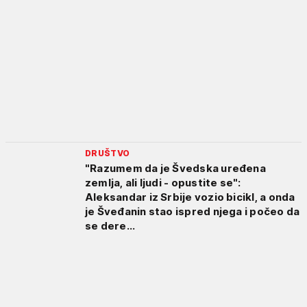
DRUŠTVO
"Razumem da je Švedska uređena
zemlja, ali ljudi - opustite se":
Aleksandar iz Srbije vozio bicikl, a onda
je Šveđanin stao ispred njega i počeo da
se dere...