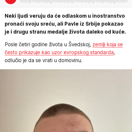
Neki ljudi veruju da će odlaskom u inostranstvo
pronaći svoju sreću, ali Pavle iz Srbije pokazao
je i drugu stranu medalje života daleko od kuće.
Posle četiri godine života u Švedskoj,
zemlji koja se
često prikazuje kao uzor evropskog standarda
,
odlučio je da se vrati u domovinu.