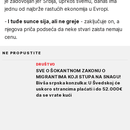
je zadovoljan jer Srbija, uprkos svemu, danas ima
jednu od najbrže rastućih ekonomija u Evropi.
-
I tuđe sunce sija, ali ne greje
- zaključuje on, a
njegova priča podseća da neke stvari zaista nemaju
cenu.
NE PROPUSTITE
DRUŠTVO
SVE O ŠOKANTNOM ZAKONU O
MIGRANTIMA KOJI STUPA NA SNAGU!
Bivša srpska konzulka: U Švedskoj će
uskoro strancima plaćati i do 52.000€
da se vrate kući