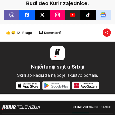
Budi deo Kurir zajednice.
12
·
Reaguj
Komentariši
Najčitaniji sajt u Srbiji
Skini aplikaciju za najbolje iskustvo portala.
NAJNOVIJE
NAJGLEDANIJE