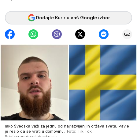
Dodajte Kurir u vaš Google izbor
Iako Švedska važi za jednu od najrazvijenijih država sveta, Pavle
je rešio da se vrati u domovinu.
Foto: Tik Tok
Printscreen/pavlebackoviic