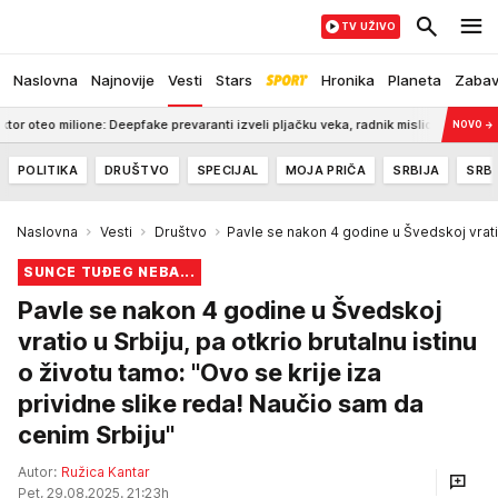
TV UŽIVO
Naslovna
Najnovije
Vesti
Stars
Hronika
Planeta
Zaba
 milione: Deepfake prevaranti izveli pljačku veka, radnik mislio da priča sa šefom!
NOVO
→
POLITIKA
DRUŠTVO
SPECIJAL
MOJA PRIČA
SRBIJA
SRBI
Naslovna
Vesti
Društvo
Pavle se nakon 4 godine u Švedskoj vrati
SUNCE TUĐEG NEBA...
Pavle se nakon 4 godine u Švedskoj
vratio u Srbiju, pa otkrio brutalnu istinu
o životu tamo: "Ovo se krije iza
prividne slike reda! Naučio sam da
cenim Srbiju"
Autor:
Ružica Kantar
Pet, 29.08.2025. 21:23h