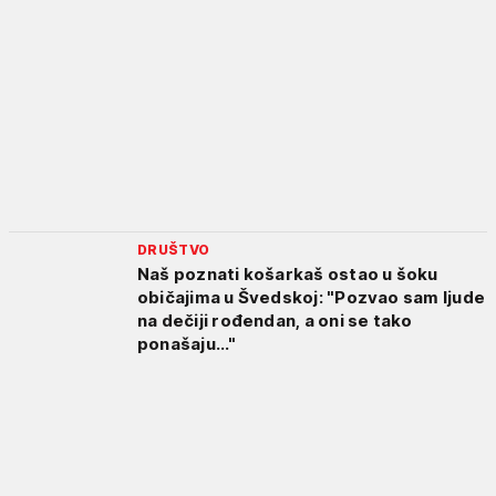
DRUŠTVO
Naš poznati košarkaš ostao u šoku
običajima u Švedskoj: "Pozvao sam ljude
na dečiji rođendan, a oni se tako
ponašaju..."