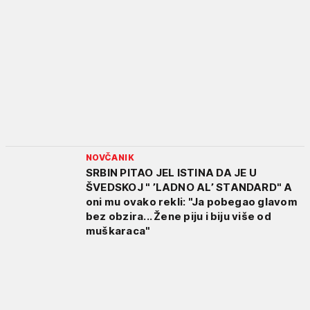
NOVČANIK
SRBIN PITAO JEL ISTINA DA JE U
ŠVEDSKOJ " ’LADNO AL’ STANDARD" A
oni mu ovako rekli: "Ja pobegao glavom
bez obzira... Žene piju i biju više od
muškaraca"