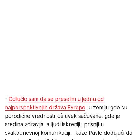
-
Odlučio sam da se preselim u jednu od
najperspektivnijih država Evrope
, u zemlju gde su
porodične vrednosti još uvek sačuvane, gde je
sredina zdravija, a ljudi iskreniji i prisniji u
svakodnevnoj komunikaciji - kaže Pavle dodajući da