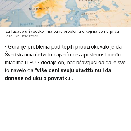
Iza fasade u Švedskoj ima puno problema o kojima se ne priča
Foto: Shutterstock
- Guranje problema pod tepih prouzrokovalo je da
Švedska ima četvrtu najveću nezaposlenost među
mladima u EU - dodaje on, naglašavajući da ga je sve
to navelo da
"više ceni svoju otadžbinu i da
donese odluku o povratku".