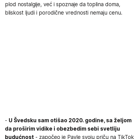
plod nostalgije, već i spoznaje da toplina doma,
bliskost ljudi i porodične vrednosti nemaju cenu.
-
U Švedsku sam otišao 2020. godine, sa željom
da proširim vidike i obezbedim sebi svetliju
budućnost
- započeo je Pavle svoju priču na TikTok