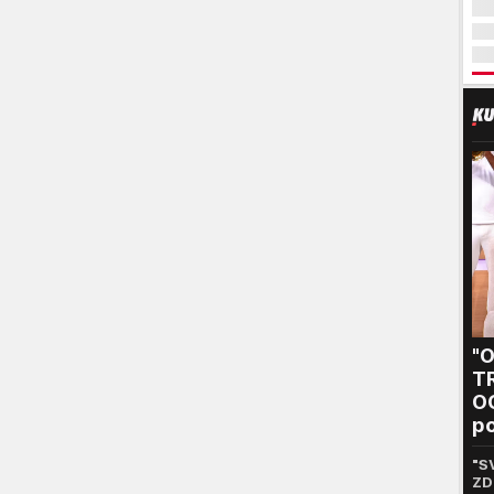
"
T
O
po
Sa
"S
ZD