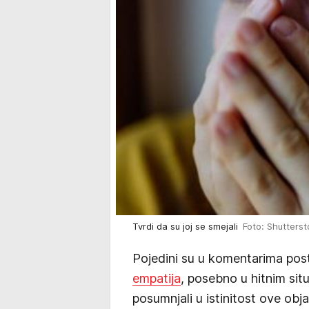
Tvrdi da su joj se smejali
Foto: Shutterst
Pojedini su u komentarima post
empatija
, posebno u hitnim situa
posumnjali u istinitost ove obja