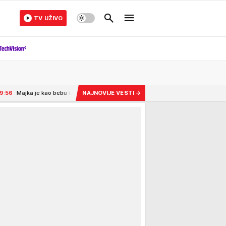
TV UŽIVO
 bebu ostavila u podrumu zgrade u Gnjilanu: Usvojili su je Srbi iz Amerike i pretvori
NAJNOVIJE VESTI
→