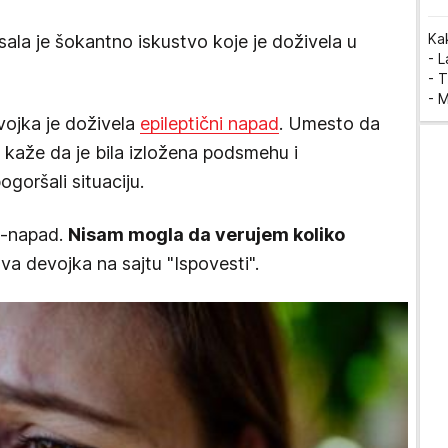
Ka
ala je šokantno iskustvo koje je doživela u
- 
- T
- 
vojka je doživela
epileptični napad
. Umesto da
kaže da je bila izložena podsmehu i
goršali situaciju.
i-napad.
Nisam mogla da verujem koliko
ova devojka na sajtu "Ispovesti".