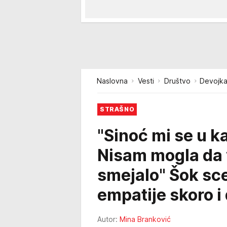
Naslovna
Vesti
Društvo
Devojka 
STRAŠNO
"Sinoć mi se u k
Nisam mogla da v
smejalo" Šok sce
empatije skoro i
Autor:
Mina Branković