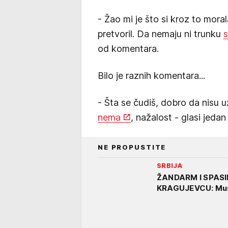
- Žao mi je što si kroz to mora
pretvoril. Da nemaju ni trunku
od komentara.
Bilo je raznih komentara...
- Šta se čudiš, dobro da nisu uze
nema
, nažalost - glasi jeda
NE PROPUSTITE
SRBIJA
ŽANDARM I SPASI
KRAGUJEVCU: Mušk