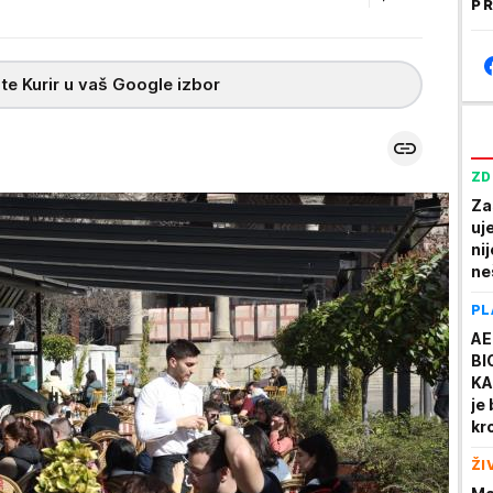
PR
te Kurir u vaš Google izbor
ZD
Za
uj
ni
ne
PL
AE
BI
KA
je
kr
ŽI