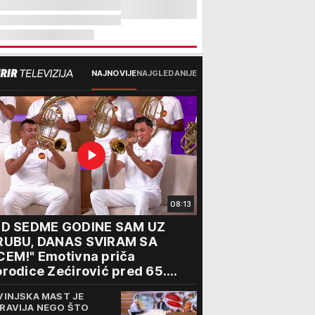
NAJNOVIJE
NAJGLEDANIJE
08:13
OD SEDME GODINE SAM UZ
RUBU, DANAS SVIRAM SA
CEM!" Emotivna priča
rodice Zećirović pred 65.
bor trubača u Guči
VINJSKA MAST JE
RAVIJA NEGO ŠTO