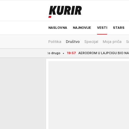
NASLOVNA
NAJNOVIJE
VESTI
STARS
Politika
Društvo
Specijal
Moja priča
S
ODRŽIVA BUDUĆNOST
REGION
NEWS
rupa, već nešto drugo
19:57
AERODROM U LAJPCIGU BIO NA KORAK OD KATASTROF