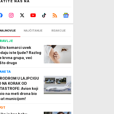
ATITE NAS NA
NAJNOVIJE
NAJČITANIJE
REAKCIJE
RAVLJE
što komarci uvek
edaju iste ljude? Razlog
je krvna grupa, već
što drugo
ANETA
RODROM U LAJPCIGU
O NA KORAK OD
TASTROFE: Avion koji
 bio na meti drona bio
cat municijom!
VOT