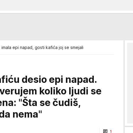
imala epi napad, gosti kafića joj se smejali
afiću desio epi napad.
erujem koliko ljudi se
na: "Šta se čudiš,
 da nema"
1