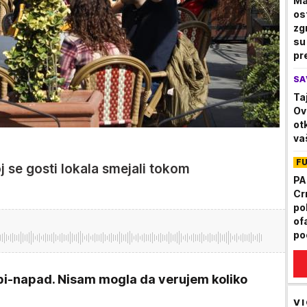
Ma
os
zg
su 
pre
a 
SA
ce
Ta
Ov
otk
va
F
j se gosti lokala smejali tokom
PA
Cr
po
of
po
epi-napad. Nisam mogla da verujem koliko
VI