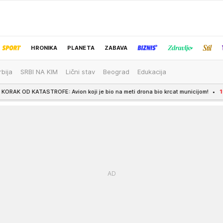
HRONIKA
PLANETA
ZABAVA
rbija
SRBI NA KIM
Lični stav
Beograd
Edukacija
IZBOR UREDNIKA
E: Avion koji je bio na meti drona bio krcat municijom!
19:56
Majka je kao