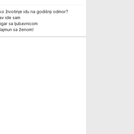
ko životinje idu na godišnji odmor?
Lav ide sam
igar sa ljubavnicom
Majmun sa ženom!