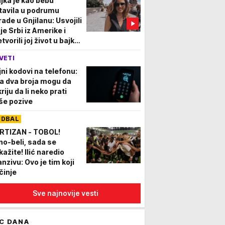
jka je kao bebu
tavila u podrumu
rade u Gnjilanu: Usvojili
je Srbi iz Amerike i
tvorili joj život u bajku,
zbog ovih njenih reči
VETI
la Srbija plače
jni kodovi na telefonu:
a dva broja mogu da
riju da li neko prati
še pozive
UDBAL
RTIZAN - TOBOL!
no-beli, sada se
kažite! Ilić naredio
anzivu: Ovo je tim koji
činje
Sve najnovije vesti
C DANA