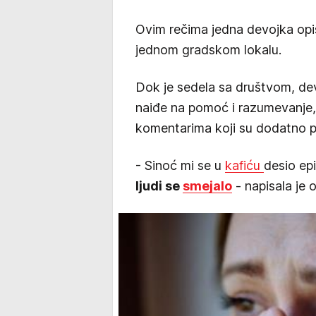
Ovim rečima jedna devojka opis
jednom gradskom lokalu.
Dok je sedela sa društvom, de
naiđe na pomoć i razumevanje, 
komentarima koji su dodatno po
- Sinoć mi se u
kafiću
desio ep
ljudi se
smejalo
- napisala je 