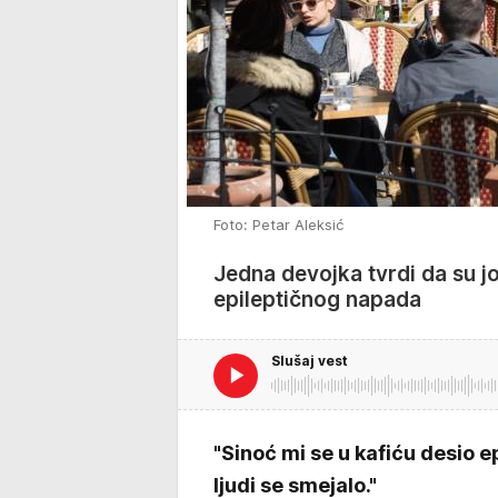
Foto: Petar Aleksić
Jedna devojka tvrdi da su jo
epileptičnog napada
Slušaj vest
"Sinoć mi se u kafiću desio 
ljudi se smejalo."