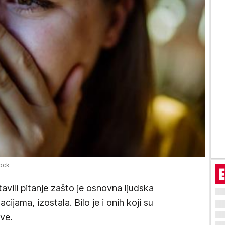
ock
avili pitanje zašto je osnovna ljudska
cijama, izostala. Bilo je i onih koji su
ve.