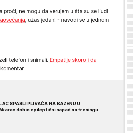
la proći, ne mogu da verujem u šta su se ljudi
saosećanja
, użas jedan! - navodi se u jednom
li telefon i snimali.
Empatije skoro i da
n komentar.
LAC SPASLI PLIVAČA NA BAZENU U
arac dobio epileptični napad na treningu