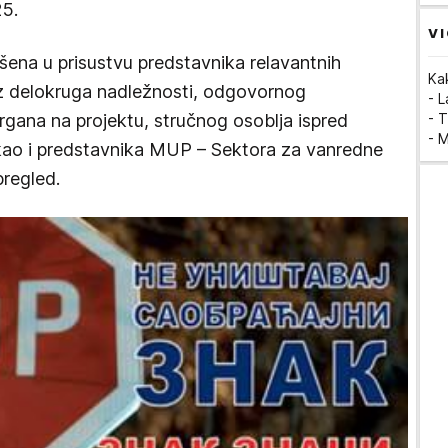
25.
VI
ršena u prisustvu predstavnika relavantnih
Ka
la iz delokruga nadležnosti, odgovornog
- 
gana na projektu, stručnog osoblja ispred
- T
- 
, kao i predstavnika MUP – Sektora za vanredne
pregled.