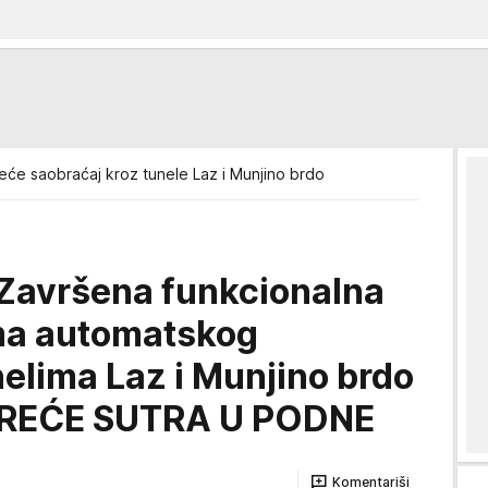
reće saobraćaj kroz tunele Laz i Munjino brdo
Završena funkcionalna
ema automatskog
nelima Laz i Munjino brdo
REĆE SUTRA U PODNE
Komentariši