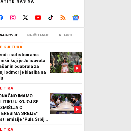
ATITE NAS NA
NAJNOVIJE
NAJČITANIJE
REAKCIJE
P KULTURA
ndi i sofisticirano:
nikir koji je Jelisaveta
ašanin odabrala za
tnji odmor je klasika na
lu
LITIKA
ONAČNO IMAMO
LITIKU U KOJOJ SE
ZMIŠLJA O
TERESIMA SRBIJE"
sti emisije "Puls Srbije
kend" o poseti
LITIKA
lenskog Beogradu: