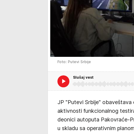
Foto: Putevi Srbije
Slušaj vest
JP "Putevi Srbije" obaveštava
aktivnosti funkcionalnog testi
deonici autoputa Pakovraće-Pri
u skladu sa operativnim planom