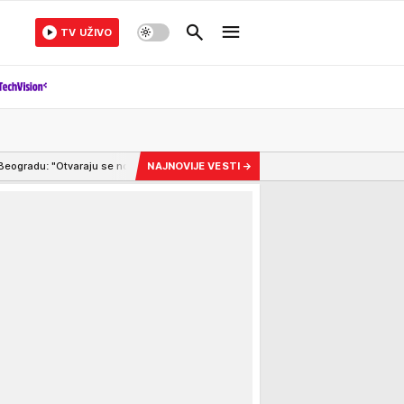
TV UŽIVO
 nova vrata"
12:56
ZLF IMA USLOVE U ZAMENU ZA PODRŠKU BLOKADERSKOJ LIS
NAJNOVIJE VESTI
→