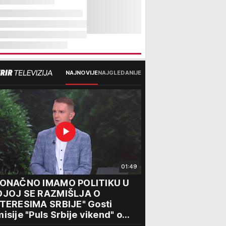
NAJNOVIJE
NAJGLEDANIJE
01:49
KONAČNO IMAMO POLITIKU U
OJOJ SE RAZMIŠLJA O
NTERESIMA SRBIJE" Gosti
isije "Puls Srbije vikend" o
seti Zelenskog Beogradu: