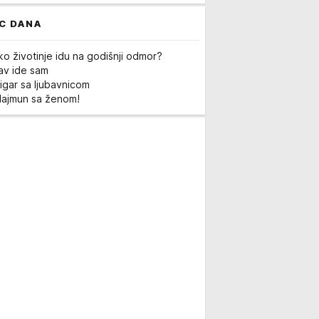
C DANA
ko životinje idu na godišnji odmor?
Lav ide sam
igar sa ljubavnicom
Majmun sa ženom!