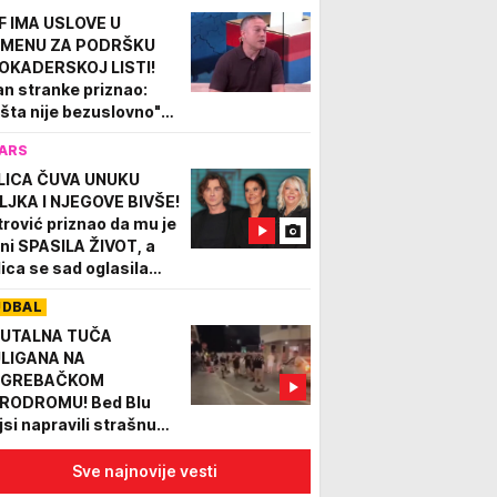
tvaraju se nova vrata"
F IMA USLOVE U
MENU ZA PODRŠKU
OKADERSKOJ LISTI!
an stranke priznao:
išta nije bezuslovno"
IDEO)
ARS
LICA ČUVA UNUKU
LJKA I NJEGOVE BIVŠE!
trović priznao da mu je
ni SPASILA ŽIVOT, a
lica se sad oglasila
snom porukom
UDBAL
UTALNA TUČA
LIGANA NA
AGREBAČKOM
RODROMU! Bed Blu
jsi napravili strašnu
čekušu, navijači padali
 automobilima! (VIDEO)
Sve najnovije vesti