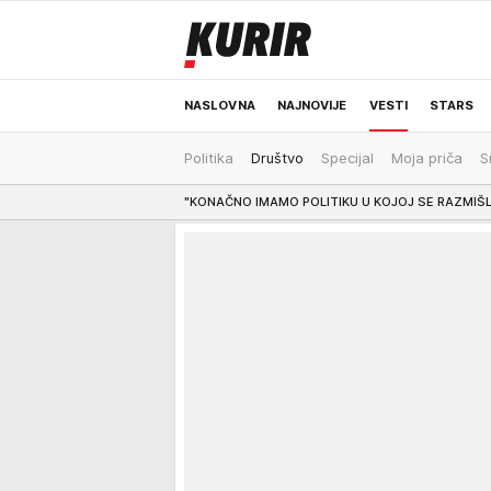
NASLOVNA
NAJNOVIJE
VESTI
STARS
Politika
Društvo
Specijal
Moja priča
S
ODRŽIVA BUDUĆNOST
REGION
NEWS
12:57
"KONAČNO IMAMO POLITIKU U KOJOJ SE RAZMIŠLJA O INTERESIMA SRBIJE" G