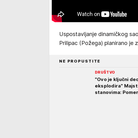
Uspostavljanje dinamičkog sao
Prilipac (Požega) planirano je 
NE PROPUSTITE
DRUŠTVO
"Ovo je ključni de
eksplodira" Majst
stanovima: Pomenu