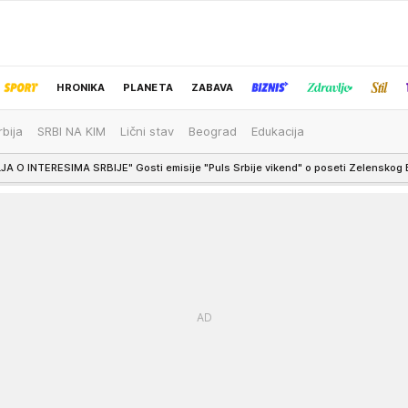
HRONIKA
PLANETA
ZABAVA
rbija
SRBI NA KIM
Lični stav
Beograd
Edukacija
IZBOR UREDNIKA
osti emisije "Puls Srbije vikend" o poseti Zelenskog Beogradu: "Otvaraju se