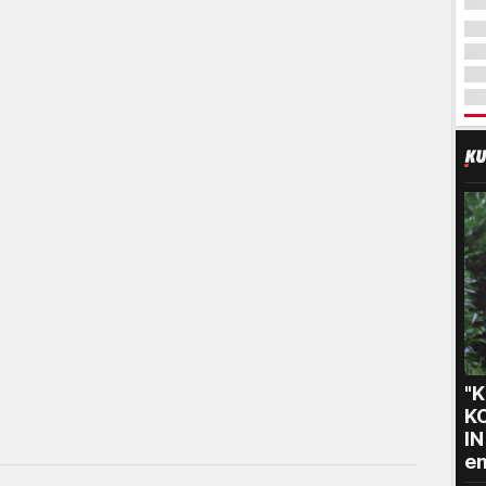
"
K
I
em
po