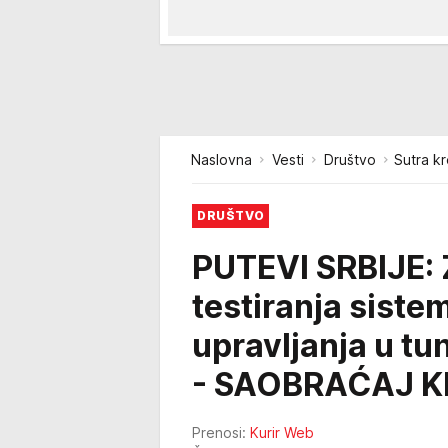
Naslovna
Vesti
Društvo
Sutra k
DRUŠTVO
PUTEVI SRBIJE: 
testiranja sist
upravljanja u tu
- SAOBRAĆAJ K
Prenosi:
Kurir Web