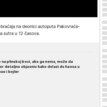
braćaja na deonici autoputa Pakovraće-
za sutra u 12 časova.
o na plinskoj boci, ako ga nema, može da
or detaljno objasnio kako dolazi do haosa u
o i bojler