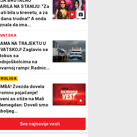
JA BRUTALNO
ARILA NA STANIJU: "Za
ati bila u krevetu, a za
 dana trudna!“ A onda
iznala da ima...
VATSKA
AMA NA TRAJEKTU U
VATSKOJ! Zaglavio se
tobus sa
ednjoškolcima na
ovarnoj rampi: Radnici
čeli da guraju dabl-
VROLIGA
ker, pa izvadili lance da
 odglave
MBA! Zvezda dovela
romno pojačanje!
veni as stiže na Mali
lemegdan: Doveli smo
boljeg...
Sve najnovije vesti