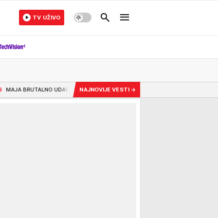
TV UŽIVO
LA NA STANIJU: "Za 6 sati bila u krevetu, a za 20 dana trudna!“ A onda priznal
NAJNOVIJE VESTI
→