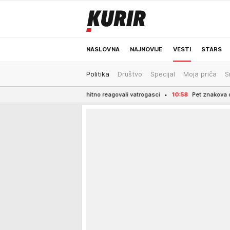
NASLOVNA
NAJNOVIJE
VESTI
STARS
Politika
Društvo
Specijal
Moja priča
S
ODRŽIVA BUDUĆNOST
REGION
NEWS
njacima, hitno reagovali vatrogasci
10:58
Pet znakova da je apartman možda l