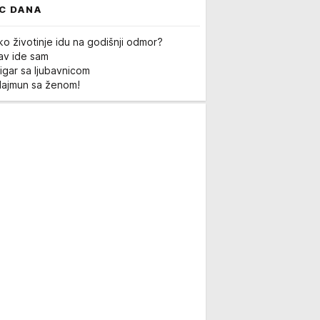
C DANA
ko životinje idu na godišnji odmor?
Lav ide sam
igar sa ljubavnicom
Majmun sa ženom!