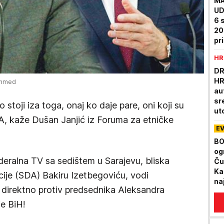
MA
UD
6 s
20
pr
HR
DR
HR
ammed
au
sr
 stoji iza toga, onaj ko daje pare, oni koji su
ut
A, kaže Dušan Janjić iz Foruma za etničke
po
E
de
ga
BO
og
ederalna TV sa sedištem u Sarajevu, bliska
Ču
Ka
ije (SDA) Bakiru Izetbegoviću, vodi
naj
direktno protiv predsednika Aleksandra
je BiH!