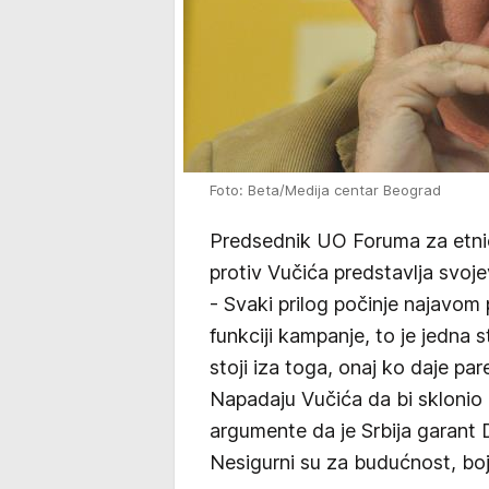
Foto: Beta/Medija centar Beograd
Predsednik UO Foruma za etni
protiv Vučića predstavlja svojev
- Svaki prilog počinje najavom 
funkciji kampanje, to je jedna st
stoji iza toga, onaj ko daje par
Napadaju Vučića da bi sklonio D
argumente da je Srbija garant D
Nesigurni su za budućnost, boje