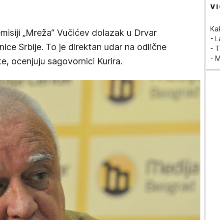
VI
Ka
misiji „Mreža“ Vučićev dolazak u Drvar
- 
nice Srbije. To je direktan udar na odlične
- T
- 
e, ocenjuju sagovornici Kurira.