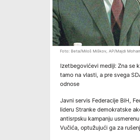
Foto: Beta/Miloš Miškov, AP/Majdi Moh
Izetbegovićevi mediji: Zna se ko
tamo na vlasti, a pre svega SD
odnose
Javni servis Federacije BiH, F
lideru Stranke demokratske akc
antisrpsku kampanju usmerenu 
Vučića, optužujući ga za rušen