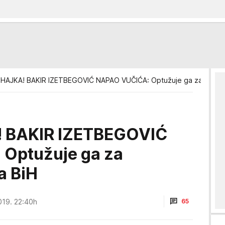
HAJKA! BAKIR IZETBEGOVIĆ NAPAO VUČIĆA: Optužuje ga za menjan
 BAKIR IZETBEGOVIĆ
Optužuje ga za
a BiH
019. 22:40h
65