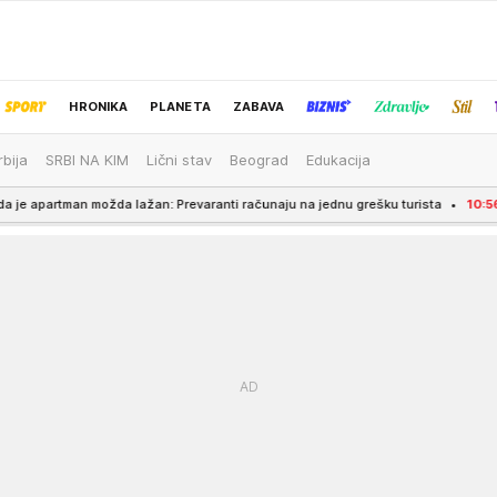
HRONIKA
PLANETA
ZABAVA
rbija
SRBI NA KIM
Lični stav
Beograd
Edukacija
IZBOR UREDNIKA
ažan: Prevaranti računaju na jednu grešku turista
10:56
MAJA BRUTALNO UDARI