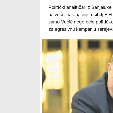
Politički analitičar iz Banjal
najveći i najopasniji rušitelj 
samo Vučić nego celo političko 
za agresivnu kampanju sarajevs