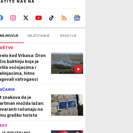
ATITE NAS NA
NAJNOVIJE
NAJČITANIJE
REAKCIJE
UŠTVO
relo kod Vrbasa: Dron
čio buktinju koja je
etila voćnjacima i
elinjacima, hitno
agovali vatrogasci
VČANIK
t znakova da je
artman možda lažan:
evaranti računaju na
dnu grešku turista
ARS