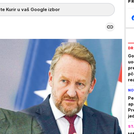
PR
te Kurir u vaš Google izbor
DR
Go
uo
pr
pč
re
NO
Pe
ap
Pr
je
ST