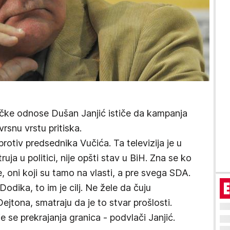
čke odnose Dušan Janjić ističe da kampanja
rsnu vrstu pritiska.
protiv predsednika Vučića. Ta televizija je u
ruja u politici, nije opšti stav u BiH. Zna se ko
e, oni koji su tamo na vlasti, a pre svega SDA.
odika, to im je cilj. Ne žele da čuju
ejtona, smatraju da je to stvar prošlosti.
 se prekrajanja granica - podvlači Janjić.