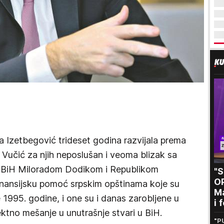
ja Izetbegović trideset godina razvijala prema
 Vučić za njih neposlušan i veoma blizak sa
 BiH Miloradom Dodikom i Republikom
"
O
 finansijsku pomoć srpskim opštinama koje su
Ma
 1995. godine, i one su i danas zarobljene u
i 
rektno mešanje u unutrašnje stvari u BiH.
kr
"P
n