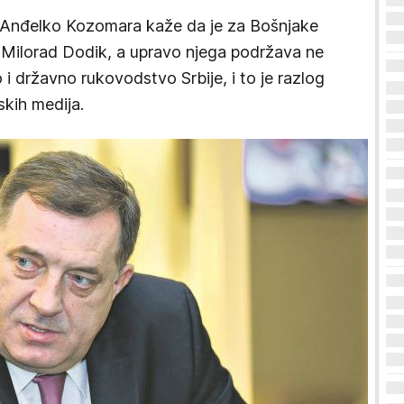
uke Anđelko Kozomara kaže da je za Bošnjake
BiH Milorad Dodik, a upravo njega podržava ne
i državno rukovodstvo Srbije, i to je razlog
kih medija.