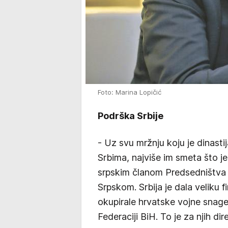
Foto: Marina Lopičić
Podrška Srbije
- Uz svu mržnju koju je dinasti
Srbima, najviše im smeta što je
srpskim članom Predsedništva
Srpskom. Srbija je dala veliku
okupirale hrvatske vojne snage
Federaciji BiH. To je za njih di