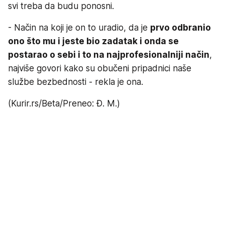
svi treba da budu ponosni.
- Način na koji je on to uradio, da je
prvo odbranio
ono što mu i jeste bio zadatak i onda se
postarao o sebi i to na najprofesionalniji način
,
najviše govori kako su obučeni pripadnici naše
službe bezbednosti - rekla je ona.
(Kurir.rs/Beta/Preneo: Đ. M.)