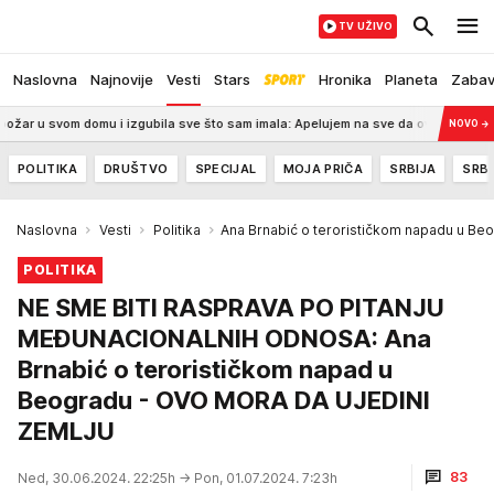
TV UŽIVO
Naslovna
Najnovije
Vesti
Stars
Hronika
Planeta
Zaba
 u svom domu i izgubila sve što sam imala: Apelujem na sve da ovu staru stvar iz
NOVO
→
POLITIKA
DRUŠTVO
SPECIJAL
MOJA PRIČA
SRBIJA
SRBI
Naslovna
Vesti
Politika
Ana Brnabić o terorističkom napadu u Be
POLITIKA
NE SME BITI RASPRAVA PO PITANJU
MEĐUNACIONALNIH ODNOSA: Ana
Brnabić o terorističkom napad u
Beogradu - OVO MORA DA UJEDINI
ZEMLJU
83
Ned, 30.06.2024. 22:25h
→ Pon, 01.07.2024. 7:23h