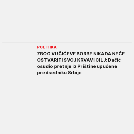
POLITIKA
ZBOG VUČIĆEVE BORBE NIKADA NEĆE
OSTVARITI SVOJ KRVAVI CILJ: Dačić
osudio pretnje iz Prištine upućene
predsedniku Srbije