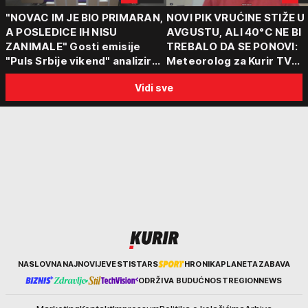
"NOVAC IM JE BIO PRIMARAN,
NOVI PIK VRUĆINE STIŽE U
A POSLEDICE IH NISU
AVGUSTU, ALI 40°C NE BI
ZANIMALE" Gosti emisije
TREBALO DA SE PONOVI:
"Puls Srbije vikend" analizirali
Meteorolog za Kurir TV
slučajeve koji su potresli
objasnio šta nas čeka: "Š
Vidi sve
Srbiju: Zločin se ne isplati
za ozbiljne padavine su ma
Kurir
NASLOVNA
NAJNOVIJE
VESTI
STARS
HRONIKA
PLANETA
ZABAVA
ODRŽIVA BUDUĆNOST
REGION
NEWS