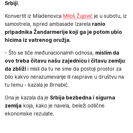
Srbiji
.
Konvertit iz Mladenovca
Miloš Žujović
je u subotu, iz
samostrela, ispred ambasade Izarela
ranio
pripadnika Žandarmerije koji ga je potom ubio
hicima iz vatrenog oružja.
- Što se tiče međunacionalnih odnosa,
mislim da
ovo treba čitavu našu zajednicu i čitavu zemlju
da zbliži
i misli da tu ne sme da postoji prostor za
bilo kakvo nerazumevanje ili rasprave u društvu na
tu temu - kazala je Brnabić.
Ona je kazala da je
Srbija bezbedna i sigurna
zemlja
koja, kako je navela, beleži odlične
ekonomske rezulate.