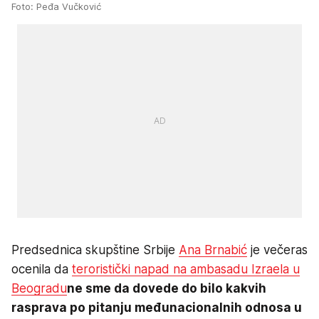
Foto: Peđa Vučković
Predsednica skupštine Srbije
Ana Brnabić
je večeras
ocenila da
teroristički napad na ambasadu Izraela u
Beogradu
ne sme da dovede do bilo kakvih
rasprava po pitanju međunacionalnih odnosa u