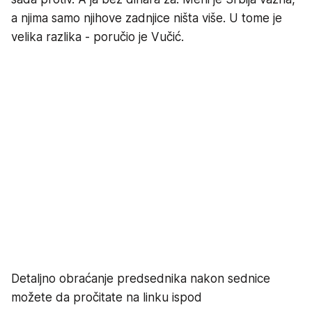
a njima samo njihove zadnjice ništa više. U tome je
velika razlika - poručio je Vučić.
Detaljno obraćanje predsednika nakon sednice
možete da pročitate na linku ispod