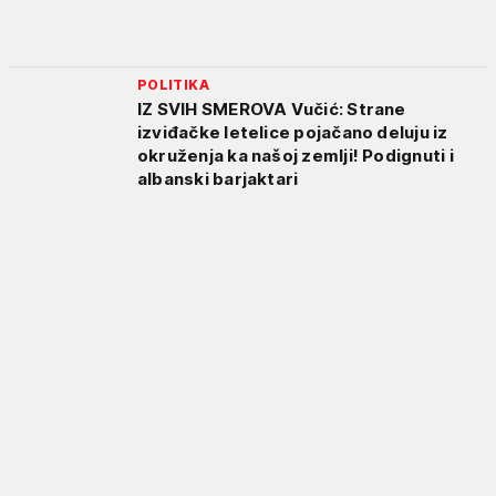
POLITIKA
IZ SVIH SMEROVA Vučić: Strane
izviđačke letelice pojačano deluju iz
okruženja ka našoj zemlji! Podignuti i
albanski barjaktari