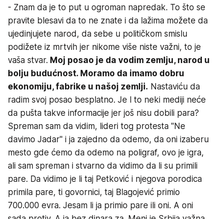
- Znam da je to put u ogroman napredak. To što se
pravite blesavi da to ne znate i da lažima možete da
ujedinjujete narod, da sebe u političkom smislu
podižete iz mrtvih jer nikome više niste važni, to je
vaša stvar.
Moj posao je da vodim zemlju, narod u
bolju budućnost. Moramo da imamo dobru
ekonomiju, fabrike u našoj zemlji.
Nastaviću da
radim svoj posao besplatno. Je l to neki mediji neće
da pušta takve informacije jer još nisu dobili para?
Spreman sam da vidim, lideri tog protesta "Ne
davimo Jadar" i ja zajedno da odemo, da oni izaberu
mesto gde ćemo da odemo na poligraf, ovo je igra,
ali sam spreman i stvarno da vidimo da li su primili
pare. Da vidimo je li taj Petković i njegova porodica
primila pare, ti govornici, taj Blagojević primio
700.000 evra. Jesam li ja primio pare ili oni. A oni
sada protiv. A ja bez dinara za. Meni je Srbija važna,