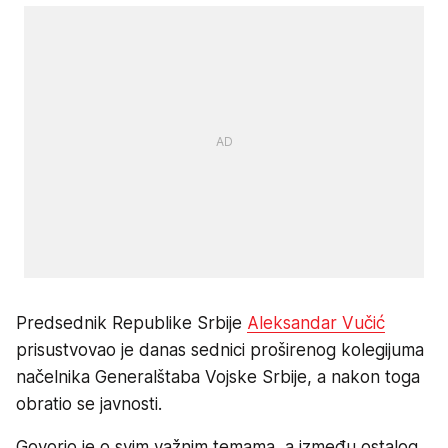
Predsednik Republike Srbije
Aleksandar Vučić
prisustvovao je danas sednici proširenog kolegijuma
načelnika Generalštaba Vojske Srbije, a nakon toga
obratio se javnosti.
Govorio je o svim važnim temama, a između ostalog,