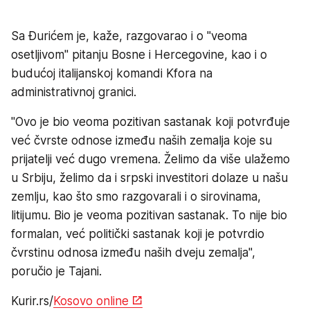
Sa Đurićem je, kaže, razgovarao i o "veoma
osetljivom" pitanju Bosne i Hercegovine, kao i o
budućoj italijanskoj komandi Kfora na
administrativnoj granici.
"Ovo je bio veoma pozitivan sastanak koji potvrđuje
već čvrste odnose između naših zemalja koje su
prijatelji već dugo vremena. Želimo da više ulažemo
u Srbiju, želimo da i srpski investitori dolaze u našu
zemlju, kao što smo razgovarali i o sirovinama,
litijumu. Bio je veoma pozitivan sastanak. To nije bio
formalan, već politički sastanak koji je potvrdio
čvrstinu odnosa između naših dveju zemalja",
poručio je Tajani.
Kurir.rs/
Kosovo online