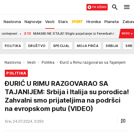
TV UŽIVO
Naslovna
Najnovije
Vesti
Stars
Hronika
Planeta
Zaba
3:13
MAKABI NE STAJE! Stiglo pojačanje iz Fenerbahčea!
3:00
SREMSKA 
NOVO
→
POLITIKA
DRUŠTVO
SPECIJAL
MOJA PRIČA
SRBIJA
SRBI
Naslovna
Vesti
Politika
Đurić u Rimu razgovarao sa Tajanijem
POLITIKA
ĐURIĆ U RIMU RAZGOVARAO SA
TAJANIJEM: Srbija i Italija su porodica!
Zahvalni smo prijateljima na podršci
na evropskom putu (VIDEO)
Sre, 24.07.2024. 0:25h