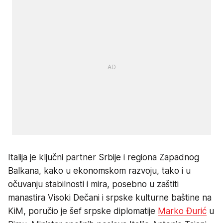
Italija je ključni partner Srbije i regiona Zapadnog
Balkana, kako u ekonomskom razvoju, tako i u
očuvanju stabilnosti i mira, posebno u zaštiti
manastira Visoki Dečani i srpske kulturne baštine na
KiM, poručio je šef srpske diplomatije
Marko Đurić
u