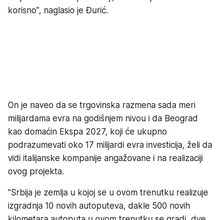
korisno", naglasio je Đurić.
On je naveo da se trgovinska razmena sada meri
milijardama evra na godišnjem nivou i da Beograd
kao domaćin Ekspa 2027, koji će ukupno
podrazumevati oko 17 milijardi evra investicija, želi da
vidi italijanske kompanije angažovane i na realizaciji
ovog projekta.
"Srbija je zemlja u kojoj se u ovom trenutku realizuje
izgradnja 10 novih autoputeva, dakle 500 novih
kilometara autoputa u ovom trenutku se gradi, dve