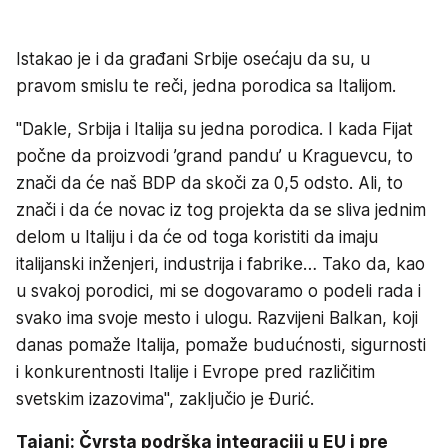
Istakao je i da građani Srbije osećaju da su, u
pravom smislu te reči, jedna porodica sa Italijom.
"Dakle, Srbija i Italija su jedna porodica. I kada Fijat
počne da proizvodi ’grand pandu’ u Kraguevcu, to
znači da će naš BDP da skoči za 0,5 odsto. Ali, to
znači i da će novac iz tog projekta da se sliva jednim
delom u Italiju i da će od toga koristiti da imaju
italijanski inženjeri, industrija i fabrike… Tako da, kao
u svakoj porodici, mi se dogovaramo o podeli rada i
svako ima svoje mesto i ulogu. Razvijeni Balkan, koji
danas pomaže Italija, pomaže budućnosti, sigurnosti
i konkurentnosti Italije i Evrope pred različitim
svetskim izazovima", zaključio je Đurić.
Tajani: Čvrsta podrška integraciji u EU i pre