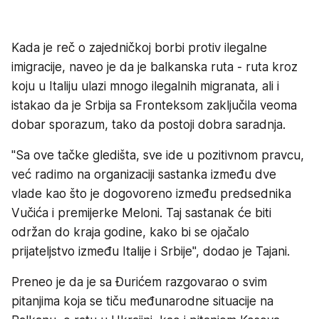
Kada je reč o zajedničkoj borbi protiv ilegalne
imigracije, naveo je da je balkanska ruta - ruta kroz
koju u Italiju ulazi mnogo ilegalnih migranata, ali i
istakao da je Srbija sa Fronteksom zaključila veoma
dobar sporazum, tako da postoji dobra saradnja.
"Sa ove tačke gledišta, sve ide u pozitivnom pravcu,
već radimo na organizaciji sastanka između dve
vlade kao što je dogovoreno između predsednika
Vučića i premijerke Meloni. Taj sastanak će biti
održan do kraja godine, kako bi se ojačalo
prijateljstvo između Italije i Srbije", dodao je Tajani.
Preneo je da je sa Đurićem razgovarao o svim
pitanjima koja se tiču međunarodne situacije na