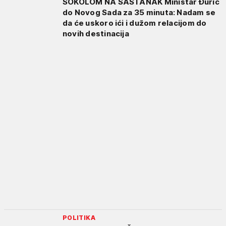
SOKOLOM NA SASTANAK Ministar Đurić
do Novog Sada za 35 minuta: Nadam se
da će uskoro ići i dužom relacijom do
novih destinacija
POLITIKA