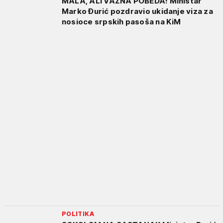
MALA, ALI VAŽNA POBEDA! Ministar
Marko Đurić pozdravio ukidanje viza za
nosioce srpskih pasoša na KiM
POLITIKA