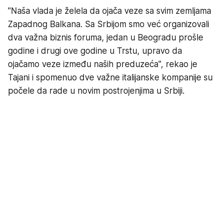
"Naša vlada je želela da ojača veze sa svim zemljama
Zapadnog Balkana. Sa Srbijom smo već organizovali
dva važna biznis foruma, jedan u Beogradu prošle
godine i drugi ove godine u Trstu, upravo da
ojačamo veze između naših preduzeća", rekao je
Tajani i spomenuo dve važne italijanske kompanije su
počele da rade u novim postrojenjima u Srbiji.