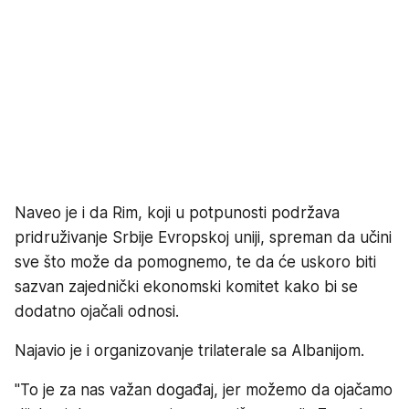
Naveo je i da Rim, koji u potpunosti podržava
pridruživanje Srbije Evropskoj uniji, spreman da učini
sve što može da pomognemo, te da će uskoro biti
sazvan zajednički ekonomski komitet kako bi se
dodatno ojačali odnosi.
Najavio je i organizovanje trilaterale sa Albanijom.
"To je za nas važan događaj, jer možemo da ojačamo