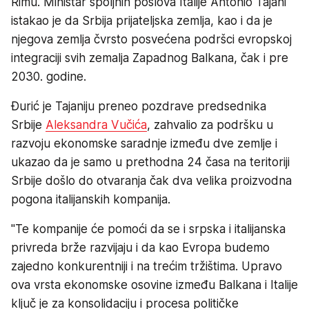
Rimu. Ministar spoljnih poslova Italije Antonio Tajani
istakao je da Srbija prijateljska zemlja, kao i da je
njegova zemlja čvrsto posvećena podršci evropskoj
integraciji svih zemalja Zapadnog Balkana, čak i pre
2030. godine.
Đurić je Tajaniju preneo pozdrave predsednika
Srbije
Aleksandra Vučića
, zahvalio za podršku u
razvoju ekonomske saradnje između dve zemlje i
ukazao da je samo u prethodna 24 časa na teritoriji
Srbije došlo do otvaranja čak dva velika proizvodna
pogona italijanskih kompanija.
"Te kompanije će pomoći da se i srpska i italijanska
privreda brže razvijaju i da kao Evropa budemo
zajedno konkurentniji i na trećim tržištima. Upravo
ova vrsta ekonomske osovine između Balkana i Italije
ključ je za konsolidaciju i procesa političke