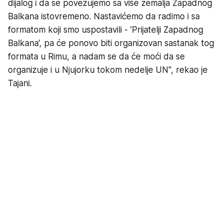
dijalog i da se povezujemo sa više zemalja Zapadnog
Balkana istovremeno. Nastavićemo da radimo i sa
formatom koji smo uspostavili - ’Prijatelji Zapadnog
Balkana’, pa će ponovo biti organizovan sastanak tog
formata u Rimu, a nadam se da će moći da se
organizuje i u Njujorku tokom nedelje UN", rekao je
Tajani.