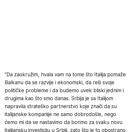
"Da zaokružim, hvala vam na tome što Italija pomaže
Balkanu da se razvije i ekonomski, da reši svoje
političke probleme i da budemo uvek bliski jednim i
drugima kao što smo danas. Srbija je sa Italijom
napravila strateško partnerstvo koje znači da su
italijanske kompanije ne samo dobrodošle, nego
ćemo mi da se nastavimo da borimo za svaku novu
italijansku investiciju u Srbiji, zato što je to obostrano