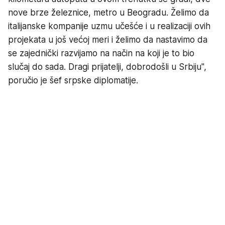
nove brze železnice, metro u Beogradu. Želimo da
italijanske kompanije uzmu učešće i u realizaciji ovih
projekata u još većoj meri i želimo da nastavimo da
se zajednički razvijamo na način na koji je to bio
slučaj do sada. Dragi prijatelji, dobrodošli u Srbiju",
poručio je šef srpske diplomatije.