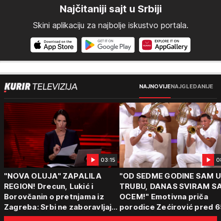
Najčitaniji sajt u Srbiji
Skini aplikaciju za najbolje iskustvo portala.
NAJNOVIJE
NAJGLEDANIJE
03:15
0
"NOVA OLUJA" ZAPALILA
"OD SEDME GODINE SAM 
REGION! Drecun, Lukić i
TRUBU, DANAS SVIRAM S
Borovčanin o pretnjama iz
OCEM!" Emotivna priča
Zagreba: Srbi ne zaboravljaju
porodice Zećirović pred 6
progon
Sabor trubača u Guči