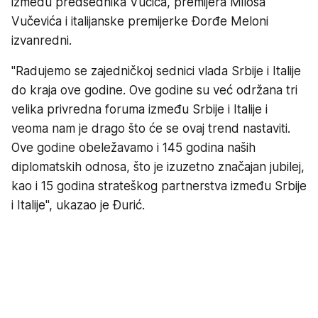
između predsednika Vučića, premijera Miloša
Vučevića i italijanske premijerke Đorđe Meloni
izvanredni.
"Radujemo se zajedničkoj sednici vlada Srbije i Italije
do kraja ove godine. Ove godine su već održana tri
velika privredna foruma između Srbije i Italije i
veoma nam je drago što će se ovaj trend nastaviti.
Ove godine obeležavamo i 145 godina naših
diplomatskih odnosa, što je izuzetno značajan jubilej,
kao i 15 godina strateškog partnerstva između Srbije
i Italije", ukazao je Đurić.