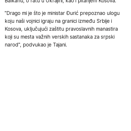
Balkanu, o ratu u Ukrajini, kao i pitanjem Kosova.
"Drago mi je što je ministar Đurić prepoznao ulogu
koju naši vojnici igraju na granici između Srbije i
Kosova, uključujući zaštitu pravoslavnih manastira
koji su mesta važnih verskih sastanaka za srpski
narod", podvukao je Tajani.