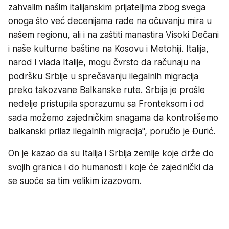
zahvalim našim italijanskim prijateljima zbog svega
onoga što već decenijama rade na očuvanju mira u
našem regionu, ali i na zaštiti manastira Visoki Dečani
i naše kulturne baštine na Kosovu i Metohiji. Italija,
narod i vlada Italije, mogu čvrsto da računaju na
podršku Srbije u sprečavanju ilegalnih migracija
preko takozvane Balkanske rute. Srbija je prošle
nedelje pristupila sporazumu sa Fronteksom i od
sada možemo zajedničkim snagama da kontrolišemo
balkanski prilaz ilegalnih migracija", poručio je Đurić.
On je kazao da su Italija i Srbija zemlje koje drže do
svojih granica i do humanosti i koje će zajednički da
se suoče sa tim velikim izazovom.