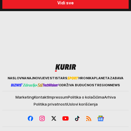
Vidi sve
Kurir
NASLOVNA
NAJNOVIJE
VESTI
STARS
HRONIKA
PLANETA
ZABAVA
ODRŽIVA BUDUĆNOST
REGION
NEWS
Marketing
Kontakt
Impressum
Politika o kolačićima
Arhiva
Politika privatnosti
Uslovi korišćenja