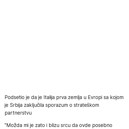
Podsetio je da je Italija prva zemlja u Evropi sa kojom
je Srbija zaključila sporazum o strateškom
partnerstvu
"Možda mi je zato i blizu srcu da ovde posebno