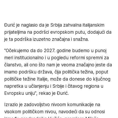
Đurić je naglasio da je Srbija zahvalna italijanskim
prijateljima na podršci evropskom putu, dodajući da
je ta podrška izuzetno značajna i snažna.
"Očekujemo da do 2027. godine budemo u punoj
meri institucionalno i u pogledu reformi spremni za
članstvo, ali ono što nam je veoma značajno jeste da
imamo podršku država, čija politička težina, poput
političke težine Italije, može da donese do ključnog
napretka u učlanjenju i Srbije i čitavog regiona u
Evropsku uniju", rekao je Đurić.
Izrazio je zadovoljstvo nivoom komunikacije na
visokom političkom nivou, navodeći da su odnosi