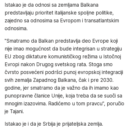
Istakao je da odnosi sa zemljama Balkana
predstavljaju prioritet italijanske spoljne politike,
zajedno sa odnosima sa Evropom i transatlantskim
odnosima.
"Smatramo da Balkan predstavlja deo Evrope koji
nije imao mogućnost da bude integrisan u strategiju
EU zbog diktature komunističkog režima u Istočnoj
Evropi nakon Drugog svetskog rata. Stoga smo
čvrsto posvećeni podršci punoj evropskoj integraciji
svih zemalja Zapadnog Balkana, čak i pre 2030.
godine, jer smatramo da je važno da ih imamo kao
punopravne članice Unije, koja treba da se suoči sa
mnogim izazovima. Radićemo u tom pravcu", poručio
je Tajani.
Istakao je i da je Srbija je prijateljska zemlja.