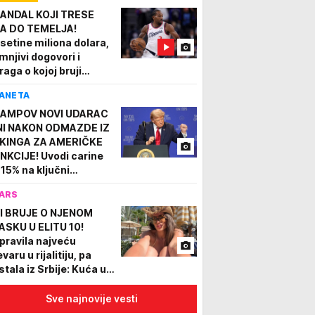
ANDAL KOJI TRESE
A DO TEMELJA!
setine miliona dolara,
mnjivi dogovori i
raga o kojoj bruji
erika - Darko čeka
ANETA
splet!
AMPOV NOVI UDARAC
NI NAKON ODMAZDE IZ
KINGA ZA AMERIČKE
NKCIJE! Uvodi carine
 15% na ključni
terijal za proizvodnju
ARS
pova, odmah stigao
DGOVOR
I BRUJE O NJENOM
ASKU U ELITU 10!
pravila najveću
varu u rijalitiju, pa
stala iz Srbije: Kuća u
joj je živela napuštena,
svi pričaju o ovom
Sve najnovije vesti