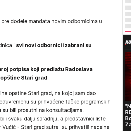
a pre dodele mandata novim odbornicima u
dnica i
svi novi odbornici izabrani su
roj potpisa koji predlažu Radoslava
opštine Stari grad
ne opstine Stari grad, na kojoj sam dao
međuvremenu su prihvaćene tačke programskih
"
 su bili prosutni na konsultacijama.
RE
Bo
ili svaku dalju saradnju, a predstavnici liste
Za
Vučić - Stari grad sutra" su prihvatili nacelne
p