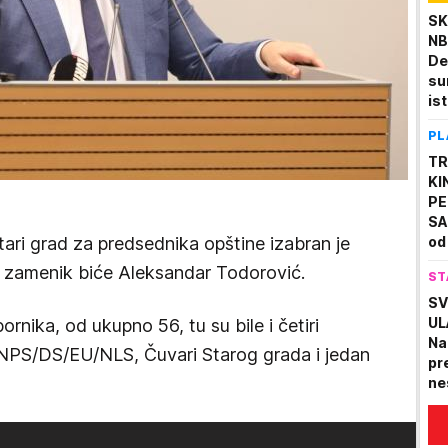
SK
NB
De
su
ist
Am
PL
ra
TR
KI
PE
SA
tari grad za predsednika opštine izabran je
od
ma
 zamenik biće Aleksandar Todorović.
ST
či
O
SV
UL
rnika, od ukupno 56, tu su bile i četiri
Na
NPS/DS/EU/NLS, Čuvari Starog grada i jedan
pre
ne
ko
a 