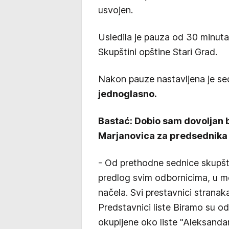
usvojen.
Usledila je pauza od 30 minut
Skupštini opštine Stari Grad.
Nakon pauze nastavljena je se
jednoglasno.
Bastać: Dobio sam dovoljan b
Marjanovica za predsednika 
- Od prethodne sednice skupšti
predlog svim odbornicima, u 
načela. Svi prestavnici stranaka
Predstavnici liste Biramo su odb
okupljene oko liste "Aleksandar 