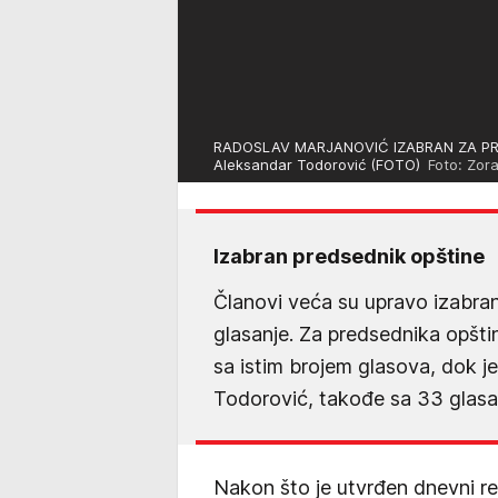
RADOSLAV MARJANOVIĆ IZABRAN ZA PRE
Aleksandar Todorović (FOTO)
Foto: Zora
Izabran predsednik opštine
Članovi veća su upravo izabran
glasanje. Za predsednika opšti
sa istim brojem glasova, dok 
Todorović, takođe sa 33 glasa
Nakon što je utvrđen dnevni re