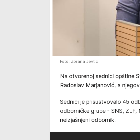
Foto: Zorana Jevtić
Na otvorenoj sednici opštine S
Radoslav Marjanović, a njegov
Sednici je prisustvovalo 45 odbo
odborničke grupe - SNS, ZLF, 
neizjašnjeni odbornik.