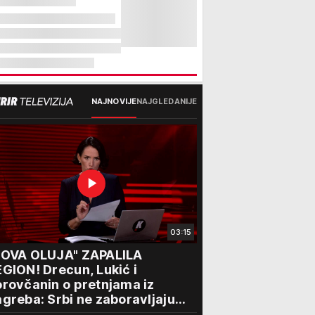
NAJNOVIJE
NAJGLEDANIJE
03:15
NOVA OLUJA" ZAPALILA
GION! Drecun, Lukić i
rovčanin o pretnjama iz
greba: Srbi ne zaboravljaju
rogon