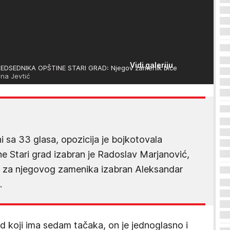
Vidi galeriju
DSEDNIKA OPŠTINE STARI GRAD: Njegov zamenik biće
na Jevtić
i sa 33 glasa, opozicija je bojkotovala
ne Stari grad izabran je Radoslav Marjanović,
je za njegovog zamenika izabran Aleksandar
.
d koji ima sedam tačaka, on je jednoglasno i