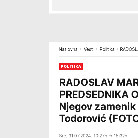
Naslovna
Vesti
Politika
RADOSLA
POLITIKA
RADOSLAV MAR
PREDSEDNIKA O
Njegov zamenik 
Todorović (FOT
Sre, 31.07.2024. 10:27h
→ 15:32h