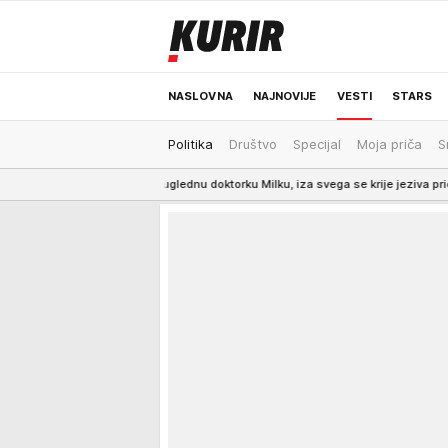
NASLOVNA
NAJNOVIJE
VESTI
STARS
Politika
Društvo
Specijal
Moja priča
S
ODRŽIVA BUDUĆNOST
REGION
NEWS
ukao uglednu doktorku Milku, iza svega se krije jeziva priča koja je trajal