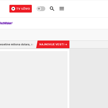
TV UŽIVO
 sumnjivi dogovori i istraga o kojoj bruji Amerika - Darko čeka rasplet!
NAJNOVIJE VESTI
→
8:2