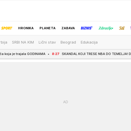
HRONIKA
PLANETA
ZABAVA
rbija
SRBI NA KIM
Lični stav
Beograd
Edukacija
IZBOR UREDNIKA
a GODINAMA
8:27
SKANDAL KOJI TRESE NBA DO TEMELJA! Desetine miliona dolara,