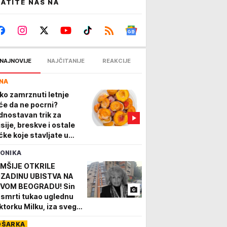
ATITE NAS NA
NAJNOVIJE
NAJČITANIJE
REAKCIJE
NA
ko zamrznuti letnje
će da ne pocrni?
dnostavan trik za
jsije, breskve i ostale
ćke koje stavljate u
mrzivač
ONIKA
MŠIJE OTKRILE
ZADINU UBISTVA NA
VOM BEOGRADU! Sin
 smrti tukao uglednu
ktorku Milku, iza svega
krije jeziva priča koja
OŠARKA
 trajala GODINAMA