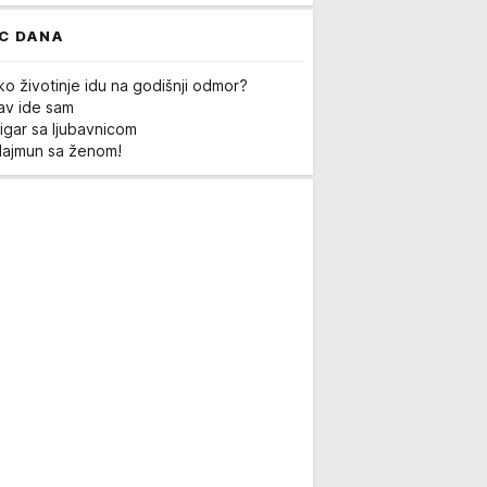
C DANA
ko životinje idu na godišnji odmor?
Lav ide sam
igar sa ljubavnicom
Majmun sa ženom!