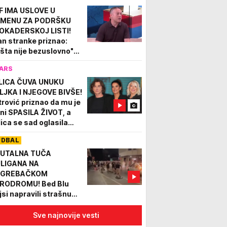
tvaraju se nova vrata"
F IMA USLOVE U
MENU ZA PODRŠKU
OKADERSKOJ LISTI!
an stranke priznao:
išta nije bezuslovno"
IDEO)
ARS
LICA ČUVA UNUKU
LJKA I NJEGOVE BIVŠE!
trović priznao da mu je
ni SPASILA ŽIVOT, a
lica se sad oglasila
snom porukom
UDBAL
UTALNA TUČA
LIGANA NA
AGREBAČKOM
RODROMU! Bed Blu
jsi napravili strašnu
čekušu, navijači padali
 automobilima! (VIDEO)
Sve najnovije vesti