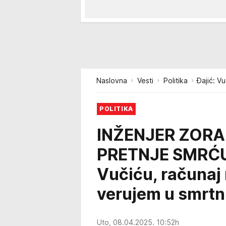
Naslovna
Vesti
Politika
Đajić: V
POLITIKA
INŽENJER ZORA
PRETNJE SMRĆU
Vučiću, računaj 
verujem u smrtn
Uto, 08.04.2025. 10:52h