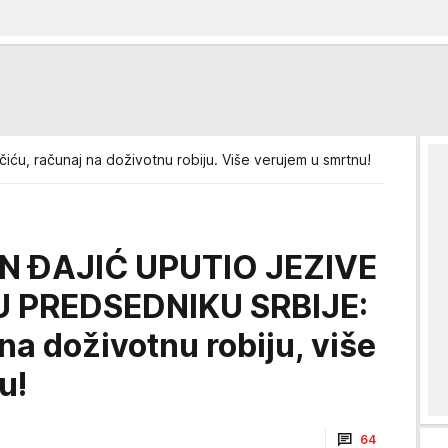
učiću, računaj na doživotnu robiju. Više verujem u smrtnu!
N ĐAJIĆ UPUTIO JEZIVE
 PREDSEDNIKU SRBIJE:
na doživotnu robiju, više
u!
64