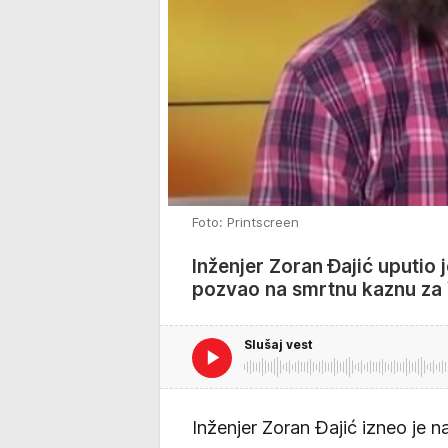
Foto: Printscreen
Inženjer Zoran Đajić uputio 
pozvao na smrtnu kaznu za
Slušaj vest
Inženjer Zoran Đajić izneo je 