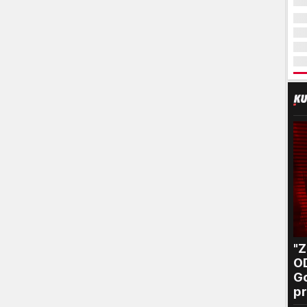
"
O
Go
pr
B