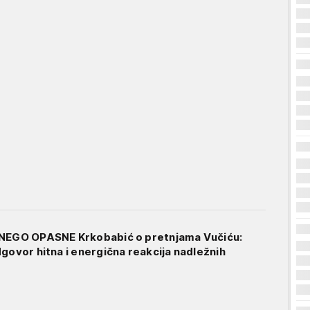
 NEGO OPASNE Krkobabić o pretnjama Vučiću:
govor hitna i energična reakcija nadležnih