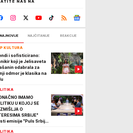
ATITE NAS NA
NAJNOVIJE
NAJČITANIJE
REAKCIJE
P KULTURA
ndi i sofisticirano:
nikir koji je Jelisaveta
ašanin odabrala za
tnji odmor je klasika na
lu
LITIKA
ONAČNO IMAMO
LITIKU U KOJOJ SE
ZMIŠLJA O
TERESIMA SRBIJE"
sti emisije "Puls Srbije
kend" o poseti
LITIKA
lenskog Beogradu: