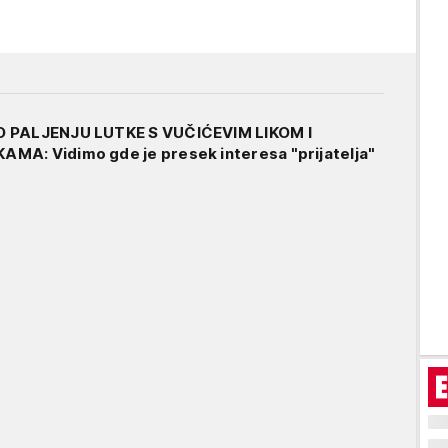
O PALJENJU LUTKE S VUČIĆEVIM LIKOM I
MA: Vidimo gde je presek interesa "prijatelja"