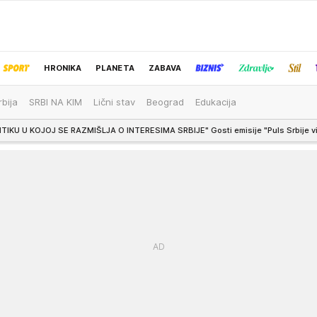
HRONIKA
PLANETA
ZABAVA
rbija
SRBI NA KIM
Lični stav
Beograd
Edukacija
IZBOR UREDNIKA
ZMIŠLJA O INTERESIMA SRBIJE" Gosti emisije "Puls Srbije vikend" o poseti Ze