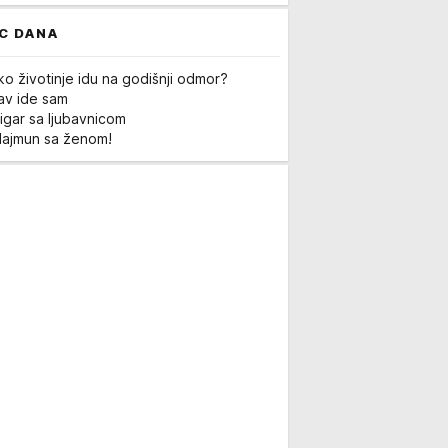
C DANA
ko životinje idu na godišnji odmor?
Lav ide sam
igar sa ljubavnicom
Majmun sa ženom!