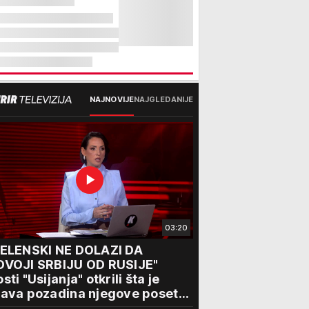
NAJNOVIJE
NAJGLEDANIJE
03:20
ZELENSKI NE DOLAZI DA
DVOJI SRBIJU OD RUSIJE"
sti "Usijanja" otkrili šta je
ava pozadina njegove posete
eogradu