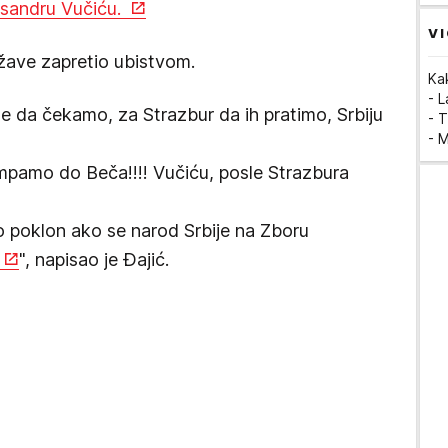
ksandru Vučiću.
VI
žave zapretio ubistvom.
Ka
- 
e da čekamo, za Strazbur da ih pratimo, Srbiju
- T
- 
pamo do Beča!!!! Vučiću, posle Strazbura
o poklon ako se narod Srbije na Zboru
", napisao je Đajić.