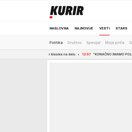
NASLOVNA
NAJNOVIJE
VESTI
STARS
Politika
Društvo
Specijal
Moja priča
S
ODRŽIVA BUDUĆNOST
REGION
NEWS
letnji odmor je klasika na delu
12:57
"KONAČNO IMAMO POLITIKU U KOJOJ SE RA