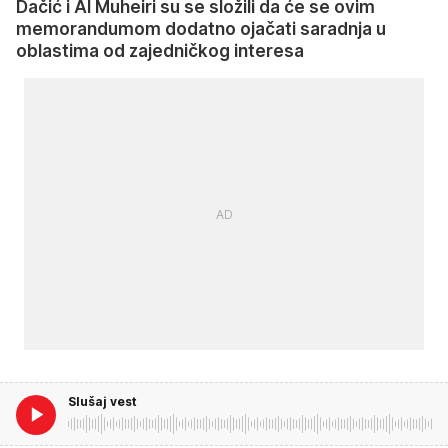
Dačić i Al Muheiri su se složili da će se ovim
memorandumom dodatno ojačati saradnja u
oblastima od zajedničkog interesa
Slušaj vest