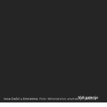
Vidi galeriju
Ivica Dačić u Emiratima
Foto: Ministarstvo unutrašnjih poslova