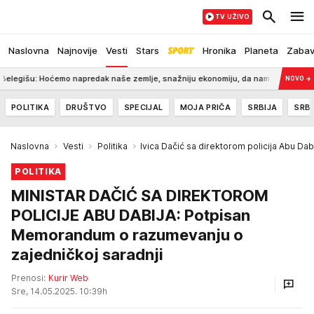
TV UŽIVO
Naslovna
Najnovije
Vesti
Stars
Hronika
Planeta
Zaba
u: Hoćemo napredak naše zemlje, snažniju ekonomiju, da nam deca ostaju ovde
NOVO
→
POLITIKA
DRUŠTVO
SPECIJAL
MOJA PRIČA
SRBIJA
SRBI
Naslovna
Vesti
Politika
Ivica Dačić sa direktorom policija Abu Dab
POLITIKA
MINISTAR DAČIĆ SA DIREKTOROM
POLICIJE ABU DABIJA: Potpisan
Memorandum o razumevanju o
zajedničkoj saradnji
Prenosi:
Kurir Web
Sre, 14.05.2025. 10:39h