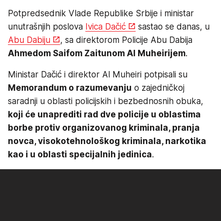
Potpredsednik Vlade Republike Srbije i ministar
unutrašnjih poslova
Ivica Dačić
sastao se danas, u
Abu Dabiju
, sa direktorom Policije Abu Dabija
Ahmedom Saifom Zaitunom Al Muheirijem
.
Ministar Dačić i direktor Al Muheiri potpisali su
Memorandum o razumevanju
o zajedničkoj
saradnji u oblasti policijskih i bezbednosnih obuka,
koji će unaprediti rad dve policije u oblastima
borbe protiv organizovanog kriminala, pranja
novca, visokotehnološkog kriminala, narkotika
kao i u oblasti specijalnih jedinica
.