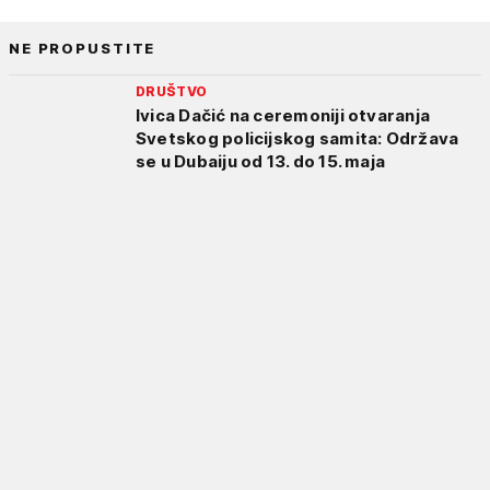
NE PROPUSTITE
DRUŠTVO
Ivica Dačić na ceremoniji otvaranja
Svetskog policijskog samita: Održava
se u Dubaiju od 13. do 15. maja