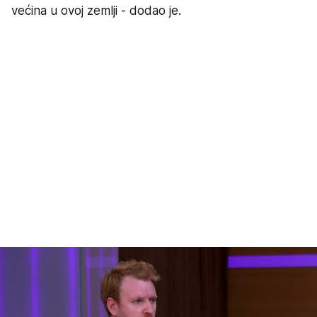
većina u ovoj zemlji - dodao je.