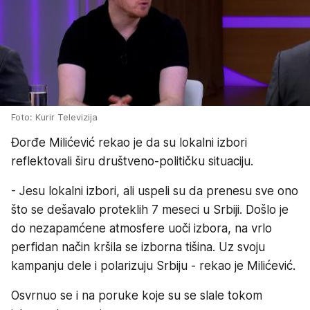
Foto: Kurir Televizija
Đorđe Milićević rekao je da su lokalni izbori
reflektovali širu društveno-političku situaciju.
- Jesu lokalni izbori, ali uspeli su da prenesu sve ono
što se dešavalo proteklih 7 meseci u Srbiji. Došlo je
do nezapamćene atmosfere uoči izbora, na vrlo
perfidan način kršila se izborna tišina. Uz svoju
kampanju dele i polarizuju Srbiju - rekao je Milićević.
Osvrnuo se i na poruke koje su se slale tokom