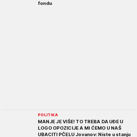
fondu
POLITIKA
MANJE JE VIŠE! TO TREBA DA UĐE U
LOGO OPOZICIJE A MI ĆEMO U NAŠ
UBACITI PČELU Jovanov: Niste u stanju