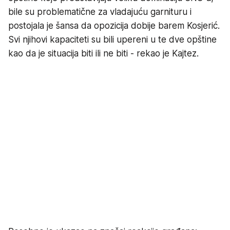
bile su problematične za vladajuću garnituru i
postojala je šansa da opozicija dobije barem Kosjerić.
Svi njihovi kapaciteti su bili upereni u te dve opštine
kao da je situacija biti ili ne biti - rekao je Kajtez.