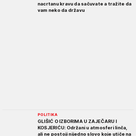
nacrtanu kravu da sačuvate a tražite da
vam neko da državu
POLITIKA
GLIŠIĆ O IZBORIMA U ZAJEČARU I
KOSJERIĆU: Održani u atmosferi linča,
ali ne postoji nijedno slovo koje utiče na