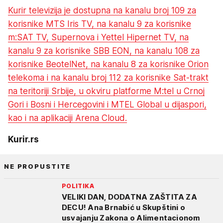
Kurir televizija je dostupna na kanalu broj 109 za
korisnike MTS Iris TV, na kanalu 9 za korisnike
m:SAT TV, Supernova i Yettel Hipernet TV, na
kanalu 9 za korisnike SBB EON, na kanalu 108 za
korisnike BeotelNet, na kanalu 8 za korisnike Orion
telekoma i na kanalu broj 112 za korisnike Sat-trakt
na teritoriji Srbije, u okviru platforme M:tel u Crnoj
Gori i Bosni i Hercegovini i MTEL Global u dijaspori,
kao i na aplikaciji Arena Cloud.
Kurir.rs
NE PROPUSTITE
POLITIKA
VELIKI DAN, DODATNA ZAŠTITA ZA
DECU! Ana Brnabić u Skupštini o
usvajanju Zakona o Alimentacionom