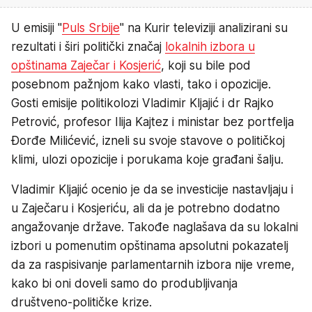
U emisiji "
Puls Srbije
" na Kurir televiziji analizirani su
rezultati i širi politički značaj
lokalnih izbora u
opštinama Zaječar i Kosjerić
, koji su bile pod
posebnom pažnjom kako vlasti, tako i opozicije.
Gosti emisije politikolozi Vladimir Kljajić i dr Rajko
Petrović, profesor Ilija Kajtez i ministar bez portfelja
Đorđe Milićević, izneli su svoje stavove o političkoj
klimi, ulozi opozicije i porukama koje građani šalju.
Vladimir Kljajić ocenio je da se investicije nastavljaju i
u Zaječaru i Kosjeriću, ali da je potrebno dodatno
angažovanje države. Takođe naglašava da su lokalni
izbori u pomenutim opštinama apsolutni pokazatelj
da za raspisivanje parlamentarnih izbora nije vreme,
kako bi oni doveli samo do produbljivanja
društveno-političke krize.