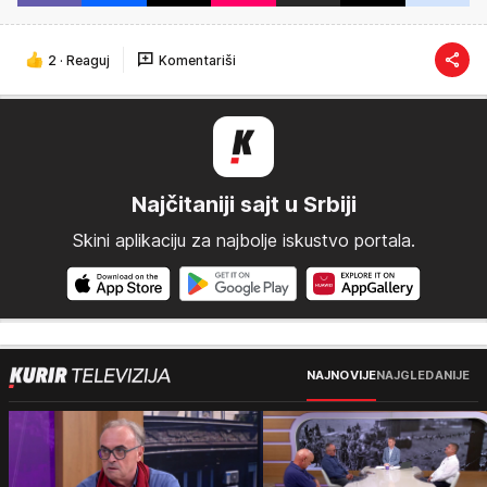
2
·
Reaguj
Komentariši
Najčitaniji sajt u Srbiji
Skini aplikaciju za najbolje iskustvo portala.
NAJNOVIJE
NAJGLEDANIJE