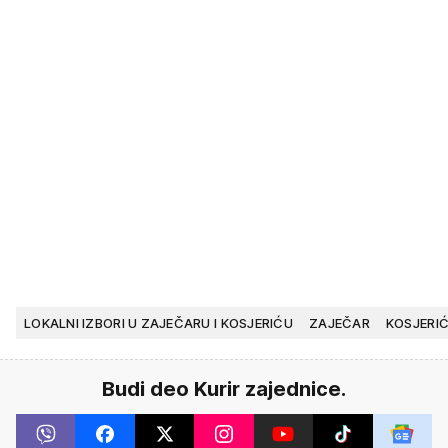
LOKALNI IZBORI U ZAJEČARU I KOSJERIĆU
ZAJEČAR
KOSJERI
Budi deo Kurir zajednice.