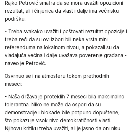
Rajko Petrović smatra da se mora uvažiti opozicioni
rezultat, ali i činjenica da vlast i dalje ima većinsku
podršku.
- Treba svakako uvažiti i poštovati rezultat opozicije i
treba reći da su ovi izbori bili neka vrsta mini
referenduma na lokalnom nivou, a pokazali su da
vladajuća većina i dalje uvažava poverenje građana -
naveo je Petrović.
Osvrnuo se i na atmosferu tokom prethodnih
meseci:
- Naša država je proteklih 7 meseci bila maksimalno
tolerantna. Niko ne može da ospori da su
demonstracije i blokade bile potpuno dopuštene,
što pokazuje visok nivo demokratičnosti vlasti.
Njihovu kritiku treba uvažiti, ali je jasno da oni nisu