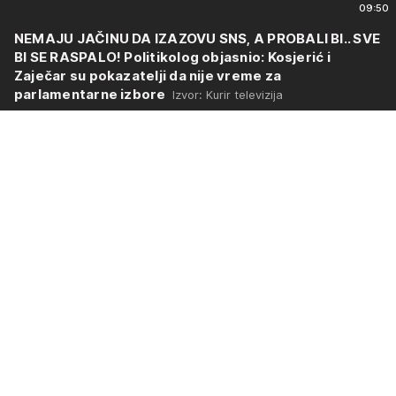
09:50
NEMAJU JAČINU DA IZAZOVU SNS, A PROBALI BI.. SVE
BI SE RASPALO! Politikolog objasnio: Kosjerić i
Zaječar su pokazatelji da nije vreme za
parlamentarne izbore
Izvor: Kurir televizija