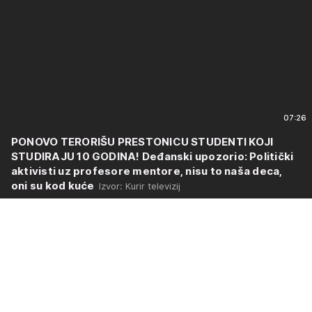
07:26
PONOVO TERORIŠU PRESTONICU STUDENTI KOJI
STUDIRAJU 10 GODINA! Deđanski upozorio: Politički
aktivisti uz profesore mentore, nisu to naša deca,
oni su kod kuće
Izvor: Kurir televizij