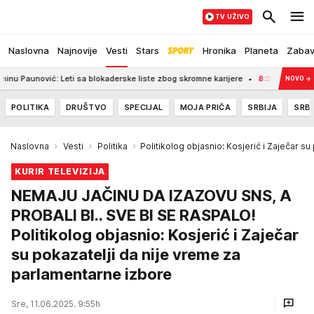
TV UŽIVO
Naslovna
Najnovije
Vesti
Stars
Hronika
Planeta
Zaba
Leti sa blokaderske liste zbog skromne karijere
8:35
Pozlilo mu na sinovlj
NOVO
→
POLITIKA
DRUŠTVO
SPECIJAL
MOJA PRIČA
SRBIJA
SRBI
Naslovna
Vesti
Politika
Politikolog objasnio: Kosjerić i Zaječar s
KURIR TELEVIZIJA
NEMAJU JAČINU DA IZAZOVU SNS, A
PROBALI BI.. SVE BI SE RASPALO!
Politikolog objasnio: Kosjerić i Zaječar
su pokazatelji da nije vreme za
parlamentarne izbore
Sre, 11.06.2025. 9:55h