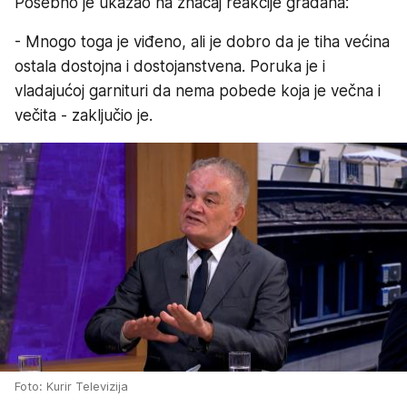
Posebno je ukazao na značaj reakcije građana:
- Mnogo toga je viđeno, ali je dobro da je tiha većina
ostala dostojna i dostojanstvena. Poruka je i
vladajućoj garnituri da nema pobede koja je večna i
večita - zaključio je.
Foto: Kurir Televizija