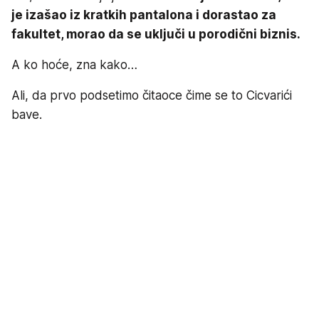
je izašao iz kratkih pantalona i dorastao za
fakultet, morao da se uključi u porodični biznis.
A ko hoće, zna kako…
Ali, da prvo podsetimo čitaoce čime se to Cicvarići
bave.