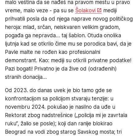
malo veština da se nađeš na pravom mestu u pravo
vreme, malo veze - pa su se
Šolakovi
mediji
prihvatili posla da od njega naprave novog političkog
heroja: mlad, srčan, neiskvaren velikim gradom,
pogađa ga nepravda… taj šablon. Otuda onolika
ljutnja kad se otkrilo čime mu se porodica bavi, da je
Pavle malte ne rođen kao profesionalni
demonstrant. Kao: mediji su otkrili privatne podatke!
Pazi bogati! Privatno je da žive od (odrađenih)
stranih donacija…
Od 2023. do danas uvek je bio tamo gde se
konfrontacijom sa policijom stvaraju tenzije: u
novembru 2024. pokušao je nasilno da uđe u
Rektorat zbog nadstrešnice („policija mi je zavrtala
ruku“, žalio se posle); koji dan ranije blokirao
Beograd na vodi zbog starog Savskog mosta; tri