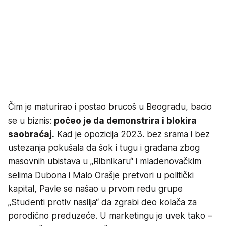
Čim je maturirao i postao brucoš u Beogradu, bacio
se u biznis:
počeo je da demonstrira i blokira
saobraćaj.
Kad je opozicija 2023. bez srama i bez
ustezanja pokušala da šok i tugu i građana zbog
masovnih ubistava u „Ribnikaru“ i mladenovačkim
selima Dubona i Malo Orašje pretvori u politički
kapital, Pavle se našao u prvom redu grupe
„Studenti protiv nasilja“ da zgrabi deo kolača za
porodično preduzeće. U marketingu je uvek tako –