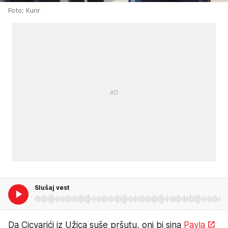
Foto: Kurir
Slušaj vest
Da Cicvarići iz Užica suše pršutu, oni bi sina
Pavla