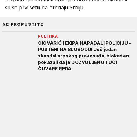
su se prvi setili da prodaju Srbiju.
NE PROPUSTITE
POLITIKA
CICVARIĆ I EKIPA NAPADALI POLICIJU -
PUŠTENI NA SLOBODU! Još jedan
skandal srpskog pravosuđa, blokaderi
pokazali da je DOZVOLJENO TUĆI
ČUVARE REDA