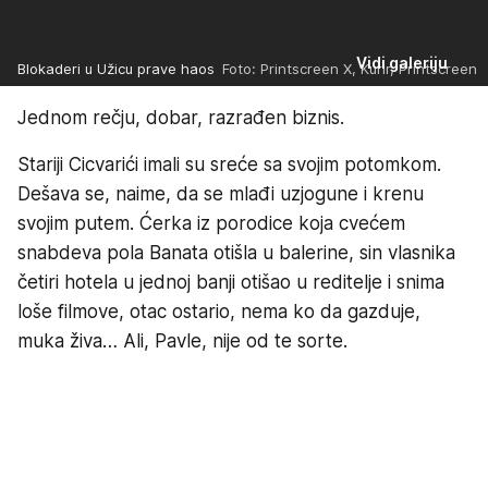
Vidi galeriju
Blokaderi u Užicu prave haos
Foto: Printscreen X, Kurir, Printscreen
Jednom rečju, dobar, razrađen biznis.
Stariji Cicvarići imali su sreće sa svojim potomkom.
Dešava se, naime, da se mlađi uzjogune i krenu
svojim putem. Ćerka iz porodice koja cvećem
snabdeva pola Banata otišla u balerine, sin vlasnika
četiri hotela u jednoj banji otišao u reditelje i snima
loše filmove, otac ostario, nema ko da gazduje,
muka živa… Ali, Pavle, nije od te sorte.