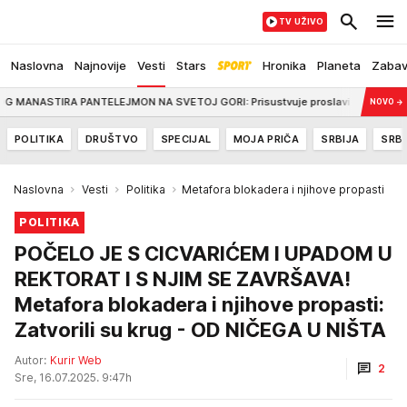
TV UŽIVO
Naslovna
Najnovije
Vesti
Stars
Hronika
Planeta
Zaba
 PANTELEJMON NA SVETOJ GORI: Prisustvuje proslavi krsne slave svetinje koju
NOVO
→
POLITIKA
DRUŠTVO
SPECIJAL
MOJA PRIČA
SRBIJA
SRBI
Naslovna
Vesti
Politika
Metafora blokadera i njihove propasti
POLITIKA
POČELO JE S CICVARIĆEM I UPADOM U
REKTORAT I S NJIM SE ZAVRŠAVA!
Metafora blokadera i njihove propasti:
Zatvorili su krug - OD NIČEGA U NIŠTA
Autor:
Kurir Web
2
Sre, 16.07.2025. 9:47h