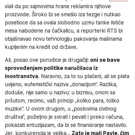
slali da po sajmovima hrane reklamira njihove
proizvode. Široko bi se smešio iza tezge i nutkao
posetioce da sa ovala slobodno uzmu tanke listiće
mesa nabodene na čačkalicu, a reporterki RTS bi
objašnavao novu tehnologiju pakovanja mašinama
kupljenim na kredit od države.
Ali, posao ove porodice je drugačiji:
oni se bave
sprovođenjem politike naručilaca iz
inostranstva
. Naravno, za to su plaćeni, ali se plata
uvijeno, eufemistički naziva „donacijom“. Razlika,
doduše, nije samo u nazivu: u biznisu, onom sa
pršutom, recimo, važi princip „koliko para, toliko
muzike“. U ovom drugom, u „poslovima civilnog
društva“, poželjno je svirati i pevati i preko računa,
pokazati entuzijazam, da bi se finansiranje nastavilo.
Jer, konkurencija je velika…
Zato je mali Pavle, čim