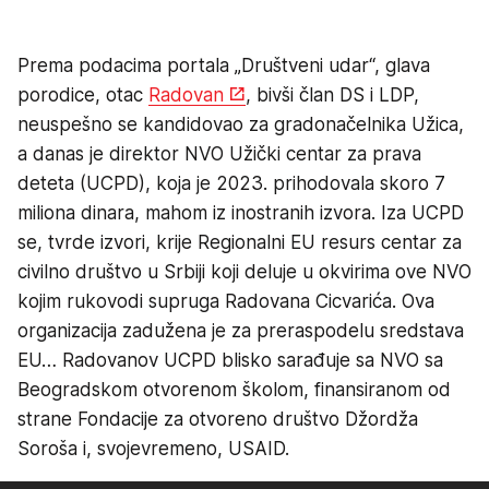
Prema podacima portala „Društveni udar“, glava
porodice, otac
Radovan
, bivši član DS i LDP,
neuspešno se kandidovao za gradonačelnika Užica,
a danas je direktor NVO Užički centar za prava
deteta (UCPD), koja je 2023. prihodovala skoro 7
miliona dinara, mahom iz inostranih izvora. Iza UCPD
se, tvrde izvori, krije Regionalni EU resurs centar za
civilno društvo u Srbiji koji deluje u okvirima ove NVO
kojim rukovodi supruga Radovana Cicvarića. Ova
organizacija zadužena je za preraspodelu sredstava
EU… Radovanov UCPD blisko sarađuje sa NVO sa
Beogradskom otvorenom školom, finansiranom od
strane Fondacije za otvoreno društvo Džordža
Soroša i, svojevremeno, USAID.