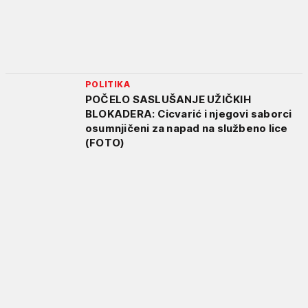
POLITIKA
POČELO SASLUŠANJE UŽIČKIH
BLOKADERA: Cicvarić i njegovi saborci
osumnjičeni za napad na službeno lice
(FOTO)