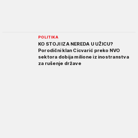
POLITIKA
KO STOJI IZA NEREDA U UŽICU?
Porodični klan Cicvarić preko NVO
sektora dobija milione iz inostranstva
za rušenje države