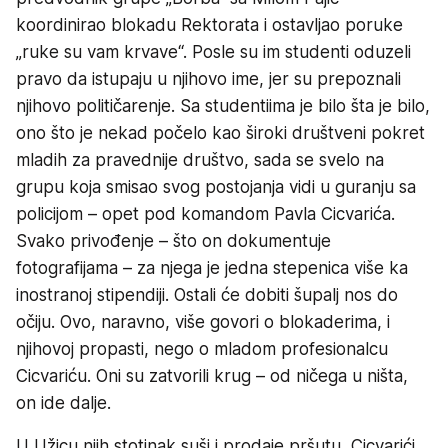
koordinirao blokadu Rektorata i ostavljao poruke
„ruke su vam krvave“. Posle su im studenti oduzeli
pravo da istupaju u njihovo ime, jer su prepoznali
njihovo političarenje. Sa studentiima je bilo šta je bilo,
ono što je nekad počelo kao široki društveni pokret
mladih za pravednije društvo, sada se svelo na
grupu koja smisao svog postojanja vidi u guranju sa
policijom – opet pod komandom Pavla Cicvarića.
Svako privođenje – što on dokumentuje
fotografijama – za njega je jedna stepenica više ka
inostranoj stipendiji. Ostali će dobiti šupalj nos do
očiju. Ovo, naravno, više govori o blokaderima, i
njihovoj propasti, nego o mladom profesionalcu
Cicvariću. Oni su zatvorili krug – od ničega u ništa,
on ide dalje.
U Užicu njih stotinak suši i prodaje pršutu, Cicvarići