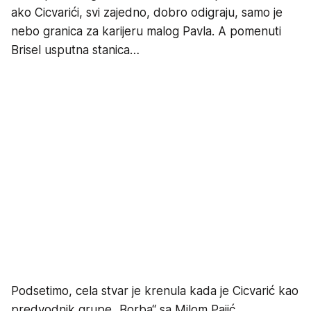
ako Cicvarići, svi zajedno, dobro odigraju, samo je
nebo granica za karijeru malog Pavla. A pomenuti
Brisel usputna stanica…
Podsetimo, cela stvar je krenula kada je Cicvarić kao
predvodnik grupe „Borba“ sa Milom Pajić