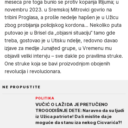
meseca pre toga bunio se protiv kopanja litijuma; u
novembru 2023. u Sremskoj Mitrovici govrio na
tribini Proglasa, a prošle nedelje hapšen je u Užicu
zbog probijanja policijskog kordona… Nekoliko puta
putovao je u Brisel da „objasni situaciju“ tamo gde
treba, gostovao je u Utisku ndelje, redovno davao
izjave za medije Junajted grupe, u Vremenu mu
objavili veliki intervju – sve dakle po pravilima struke.
One struke koja se bavi proizvodnjom obojenih
revolucija i revolucionara.
NE PROPUSTITE
POLITIKA
VUČIĆ O LAŽI DA JE PRETUČENO
TROGODIŠNJE DETE: Naravno da su ljudi
iz Užica patriote! Da li mislite da je
moguće da stanu iza nekog Cicvarića?!