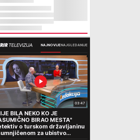
NAJNOVIJE
NAJGLEDANIJE
03:47
IJE BILA NEKO KO JE
ASUMIČNO BIRAO MESTA"
tektiv o turskom državljaninu
sumnjičenom za ubistvo
skinje (28): "Mogao je da se