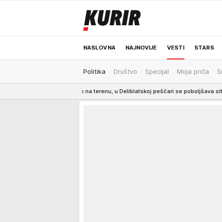
NASLOVNA
NAJNOVIJE
VESTI
STARS
Politika
Društvo
Specijal
Moja priča
S
ODRŽIVA BUDUĆNOST
REGION
NEWS
rogasaca na terenu, u Deliblatskoj peščari se poboljšava situacija
8:45
I