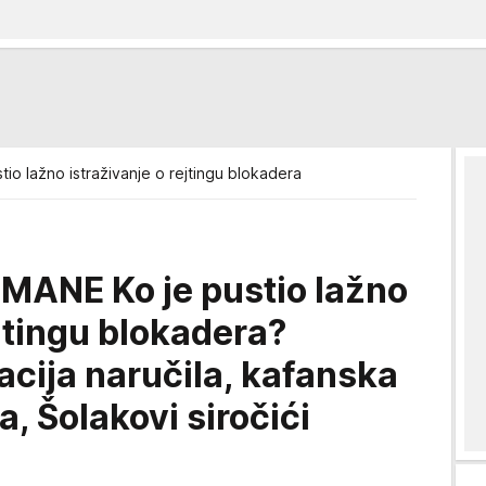
stio lažno istraživanje o rejtingu blokadera
NE Ko je pustio lažno
ejtingu blokadera?
cija naručila, kafanska
, Šolakovi siročići