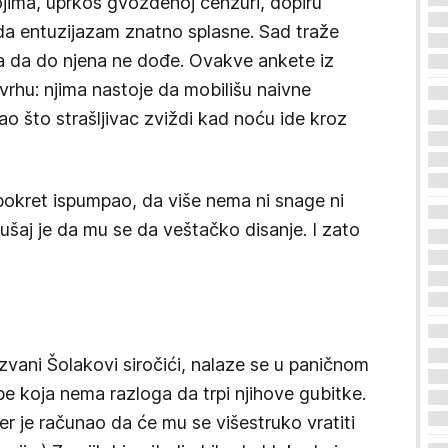
jima, uprkos gvozdenoj cenzuri, dopiru
u da entuzijazam znatno splasne. Sad traže
ga da do njena ne dođe. Ovakve ankete iz
vrhu: njima nastoje da mobilišu naivne
kao što strašljivac zviždi kad noću ide kroz
 pokret ispumpao, da više nema ni snage ni
ušaj je da mu se da veštačko disanje. I zato
zvani Šolakovi siročići, nalaze se u paničnom
e koja nema razloga da trpi njihove gubitke.
jer je računao da će mu se višestruko vratiti