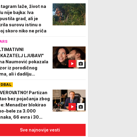
stagram laže, život na
u nije bajka: Iva
ustila grad, ali je
krila surovu istinu o
joj skoro niko ne priča
ARS
LTIMATIVNI
KAZATELJ LJUBAVI"
na Naumović pokazala
izor iz porodičnog
a, ali i dadilju
lipinku, dečica u prvom
UDBAL
anu (FOTO)
VEROVATNO! Partizan
tao bez pojačanja zbog
će: Menadžer blokirao
no-bele za 3.000
anaka, 66 evra i 30
nti
Sve najnovije vesti