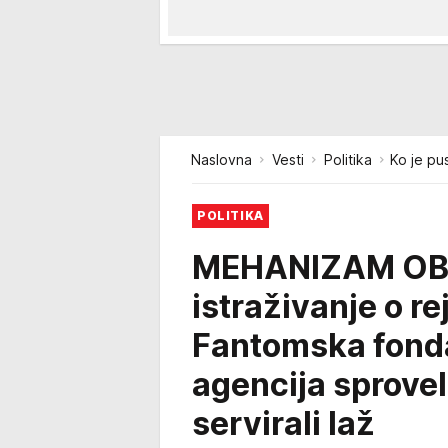
Naslovna
Vesti
Politika
Ko je pu
POLITIKA
MEHANIZAM OBMA
istraživanje o r
Fantomska fonda
agencija sprovela
servirali laž