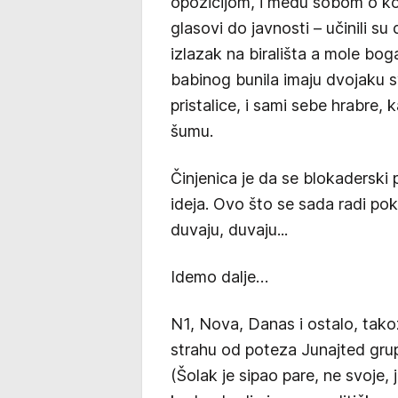
opozicijom, i među sobom o ko
glasovi do javnosti – učinili s
izlazak na birališta a mole bo
babinog bunila imaju dvojaku s
pristalice, i sami sebe hrabre, 
šumu.
Činjenica je da se blokaderski
ideja. Ovo što se sada radi pok
duvaju, duvaju...
Idemo dalje…
N1, Nova, Danas i ostalo, tako
strahu od poteza Junajted grup
(Šolak je sipao pare, ne svoje, 