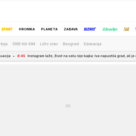
HRONIKA
PLANETA
ZABAVA
rbija
SRBI NA KIM
Lični stav
Beograd
Edukacija
IZBOR UREDNIKA
nstagram laže, život na selu nije bajka: Iva napustila grad, ali je otkrila surovu isti