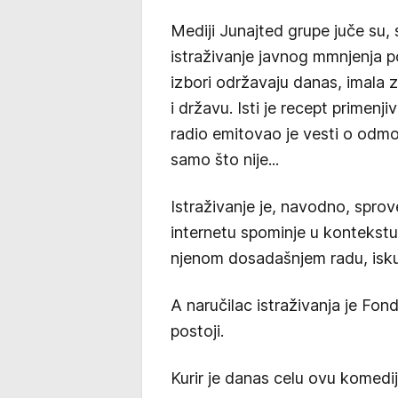
Mediji Junajted grupe juče su, 
istraživanje javnog mmnjenja p
izbori održavaju danas, imala 
i državu. Isti je recept primenj
radio emitovao je vesti o odmo
samo što nije...
Istraživanje je, navodno, sprov
internetu spominje u kontekstu 
njenom dosadašnjem radu, iskus
A naručilac istraživanja je Fond
postoji.
Kurir je danas celu ovu komedi