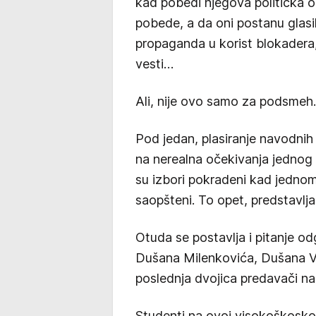
kad pobedi njegova politička opc
pobede, a da oni postanu glasil
propaganda u korist blokadera,
vesti…
Ali, nije ovo samo za podsmeh.
Pod jedan, plasiranje navodnih 
na nerealna očekivanja jednog d
su izbori pokradeni kad jednom 
saopšteni. To opet, predstavlj
Otuda se postavlja i pitanje od
Dušana Milenkovića, Dušana Vuč
poslednja dvojica predavači n
Studenti na ovoj visokoškoskoj