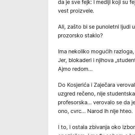
da je sve fejk: i mediji koji su 
vest proizvele.
Ali, zašto bi se punoletni ljud
prozorsko staklo?
Ima nekoliko mogućih razloga, a
Jer, blokaderi i njihova „student
Ajmo redom…
Do Kosjerića i Zaječara veroval
uzgred rečeno, nije studentska, 
profesorska… verovalo se da j
ono, cvrc… Narod ih nije hteo.
I to, i ostala zbivanja oko izbo