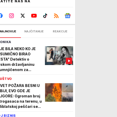
ATITE NAS NA
NAJNOVIJE
NAJČITANIJE
REAKCIJE
ONIKA
IJE BILA NEKO KO JE
SUMIČNO BIRAO
STA" Detektiv o
rskom državljaninu
umnjičenom za
istvo Ruskinje (28):
UŠTVO
ogao je da se
edstavi kao umetnik"
VET POŽARA BESNI U
BIJI, EVO GDE JE
JGORE: Ogroman broj
trogasaca na terenu, u
liblatskoj peščari se
boljšava situacija
J BIZNIS