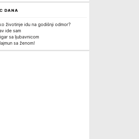
C DANA
ko životinje idu na godišnji odmor?
Lav ide sam
igar sa ljubavnicom
Majmun sa ženom!