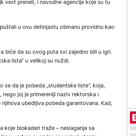
fejk vest preneli, i navodne agencije koje su tu
i upuštali u ovu detinjastu obmanu providnu kao
 biće da su ovog puta svi zajedno bili u igri.
ska lista“ u velikoj su nuždi.
o se da je pobeda „studentske liste“, koja,
nego joj je primereniji naziv rektorska i
e njihova ubedljiva pobeda garantovana. Kad,
ra koje blokaderi traže – neslaganja sa