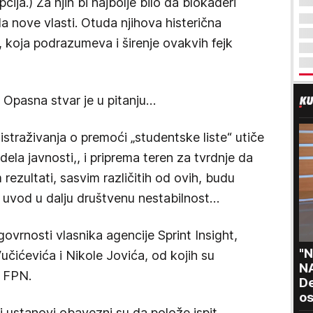
ija.) Za njih bi najbolje bilo da blokaderi
a nove vlasti. Otuda njihova histerična
 koja podrazumeva i širenje ovakvih fejk
 Opasna stvar je u pitanju…
istraživanja o premoći „studentske liste“ utiče
ela javnosti,, i priprema teren za tvrdnje da
rezultati, sasvim različitih od ovih, budu
a uvod u dalju društvenu nestabilnost…
govrnosti vlasnika agencije Sprint Insight,
"N
ićevića i Nikole Jovića, od kojih su
N
a FPN.
De
o
Ru
 ustanovi obavezni su da polože ispit