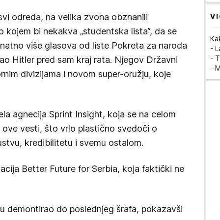
svi odreda, na velika zvona obznanili
VI
o kojem bi nekakva „studentska lista“, da se
Ka
znatno više glasova od liste Pokreta za naroda
- 
- T
ivao Hitler pred sam kraj rata. Njegov Državni
- 
rnim divizijama i novom super-oružju, koje
ela agnecija Sprint Insight, koja se na celom
ove vesti, što vrlo plastično svedoči o
tvu, kredibilitetu i svemu ostalom.
acija Better Future for Serbia, koja faktički ne
ju demontirao do poslednjeg šrafa, pokazavši