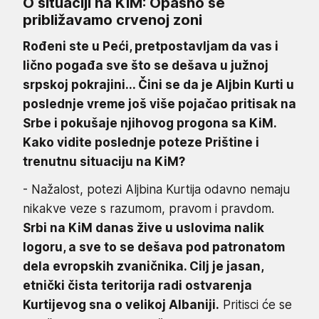
O situaciji na KiM: Opasno se
približavamo crvenoj zoni
Rođeni ste u Peći, pretpostavljam da vas i
lično pogađa sve što se dešava u južnoj
srpskoj pokrajini... Čini se da je Aljbin Kurti u
poslednje vreme još više pojačao pritisak na
Srbe i pokušaje njihovog progona sa KiM.
Kako vidite poslednje poteze Prištine i
trenutnu situaciju na KiM?
- Nažalost, potezi Aljbina Kurtija odavno nemaju
nikakve veze s razumom, pravom i pravdom.
Srbi na KiM danas žive u uslovima nalik
logoru, a sve to se dešava pod patronatom
dela evropskih zvaničnika. Cilj je jasan,
etnički čista teritorija radi ostvarenja
Kurtijevog sna o velikoj Albaniji.
Pritisci će se