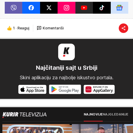
1
·
Reaguj
Komentariši
Najčitaniji sajt u Srbiji
Skini aplikaciju za najbolje iskustvo portala.
NAJNOVIJE
NAJGLEDANIJE