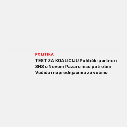
POLITIKA
TEST ZA KOALICIJU Politički partneri
SNS u Novom Pazaru nisu potrebni
Vučiću i naprednjacima za većinu