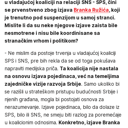
u vladajućoj koaliciji na relaciji SNS - SPS, čini
se prvenstveno zbog izjava
Branka Ružića
, koji
je trenutno pod suspenzijom u samoj stranci.
Mislite li da su neke njegove izjave zaista bile
nesmotrene i nisu bile koordinisane sa
stranačkim vrhom i politikom?
- Ne mislim da postoje trvenja u vladajućoj koaliciji
SPS i SNS, pre bih rekla da se od toga pokušava
napraviti medijska priča.
Ta koalicija nije nastala
na osnovu izjava pojedinaca, već na temeljima
zajedničke vizije razvoja Srbije
. Samo ukoliko bi
se razišli u strateškom pristupu budućnosti Srbije i
njenih građana, mogla bi postojati osnova za
nerazumevanje. Izjave pojedinaca, bilo da dolaze iz
SPS, bilo ili SNS, ne smeju biti razlog za poremećaje
u koalicionim odnosima.
Konkretno, izjave Branka