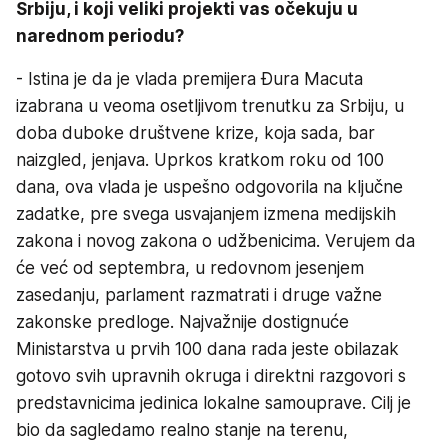
Srbiju, i koji veliki projekti vas očekuju u
narednom periodu?
- Istina je da je vlada premijera Đura Macuta
izabrana u veoma osetljivom trenutku za Srbiju, u
doba duboke društvene krize, koja sada, bar
naizgled, jenjava. Uprkos kratkom roku od 100
dana, ova vlada je uspešno odgovorila na ključne
zadatke, pre svega usvajanjem izmena medijskih
zakona i novog zakona o udžbenicima. Verujem da
će već od septembra, u redovnom jesenjem
zasedanju, parlament razmatrati i druge važne
zakonske predloge. Najvažnije dostignuće
Ministarstva u prvih 100 dana rada jeste obilazak
gotovo svih upravnih okruga i direktni razgovori s
predstavnicima jedinica lokalne samouprave. Cilj je
bio da sagledamo realno stanje na terenu,