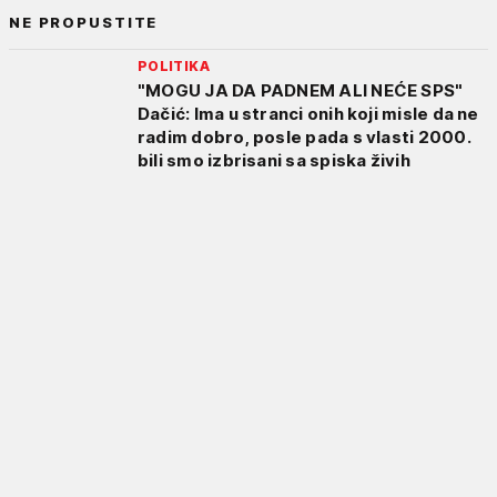
NE PROPUSTITE
POLITIKA
"MOGU JA DA PADNEM ALI NEĆE SPS"
Dačić: Ima u stranci onih koji misle da ne
radim dobro, posle pada s vlasti 2000.
bili smo izbrisani sa spiska živih