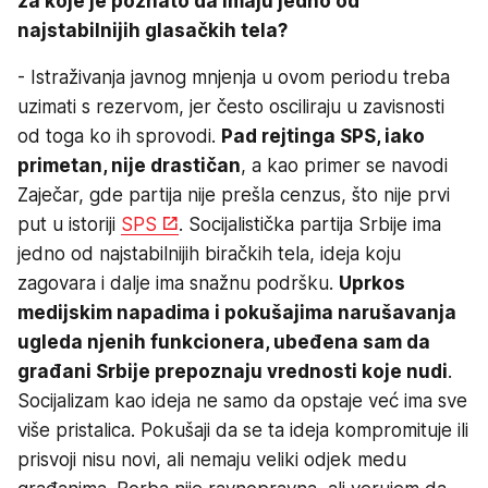
za koje je poznato da imaju jedno od
najstabilnijih glasačkih tela?
- Istraživanja javnog mnjenja u ovom periodu treba
uzimati s rezervom, jer često osciliraju u zavisnosti
od toga ko ih sprovodi.
Pad rejtinga SPS, iako
primetan, nije drastičan
, a kao primer se navodi
Zaječar, gde partija nije prešla cenzus, što nije prvi
put u istoriji
SPS
. Socijalistička partija Srbije ima
jedno od najstabilnijih biračkih tela, ideja koju
zagovara i dalje ima snažnu podršku.
Uprkos
medijskim napadima i pokušajima narušavanja
ugleda njenih funkcionera, ubeđena sam da
građani Srbije prepoznaju vrednosti koje nudi
.
Socijalizam kao ideja ne samo da opstaje već ima sve
više pristalica. Pokušaji da se ta ideja kompromituje ili
prisvoji nisu novi, ali nemaju veliki odjek medu