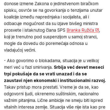
donose izmene Zakona o jedinstvenom biračkom
spisku, osvrće se na govorkanja o tenzijama unutar
koalicije između naprednjaka i socijalista, ali i
odbacuje mogućnost da su izjave bivšeg ministra
prosvete i istaknutog člana SPS
Branka Ružića
,
koji je trenutno pod suspenzijom u samoj stranci,
mogle da dovedu do poremećaja odnosa u
vladajućoj većini.
- Ako govorimo o blokadama, situacija je u velikoj
meri već u fazi smirivanja.
Srbija već devet meseci
trpi pokušaje da se vrati unazad i da se
zaustavi njen ekonomski i institucionalni razvoj.
Takav pristup mora prestati. Vreme je da se, kao
odgovorni ljudi, okrenemo suštinskim, nacionalno
važnim pitanjima. Lične ambicije ne smeju biti ispred
vitalnih interesa zemlje. Situacija više nije ista kao pre