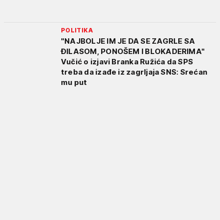
POLITIKA
"NAJBOLJE IM JE DA SE ZAGRLE SA
ĐILASOM, PONOŠEM I BLOKADERIMA"
Vučić o izjavi Branka Ružića da SPS
treba da izađe iz zagrljaja SNS: Srećan
mu put