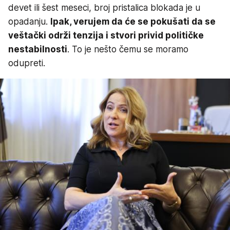
devet ili šest meseci, broj pristalica blokada je u
opadanju.
Ipak, verujem da će se pokušati da se
veštački održi tenzija i stvori privid političke
nestabilnosti
. To je nešto čemu se moramo
odupreti.