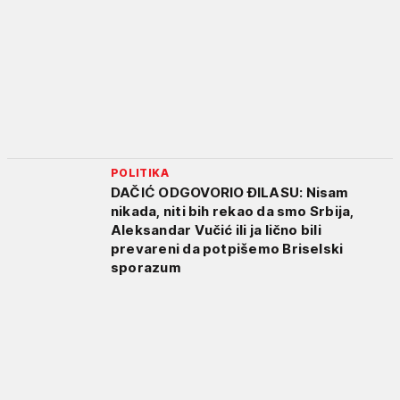
POLITIKA
DAČIĆ ODGOVORIO ĐILASU: Nisam
nikada, niti bih rekao da smo Srbija,
Aleksandar Vučić ili ja lično bili
prevareni da potpišemo Briselski
sporazum