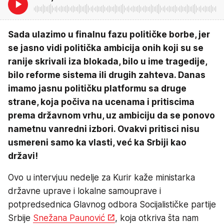
Sada ulazimo u finalnu fazu političke borbe, jer
se jasno vidi politička ambicija onih koji su se
ranije skrivali iza blokada, bilo u ime tragedije,
bilo reforme sistema ili drugih zahteva. Danas
imamo jasnu političku platformu sa druge
strane, koja počiva na ucenama i pritiscima
prema državnom vrhu, uz ambiciju da se ponovo
nametnu vanredni izbori. Ovakvi pritisci nisu
usmereni samo ka vlasti, već ka Srbiji kao
državi!
Ovo u intervjuu nedelje za Kurir kaže ministarka
državne uprave i lokalne samouprave i
potpredsednica Glavnog odbora Socijalističke partije
Srbije
Snežana Paunović
, koja otkriva šta nam