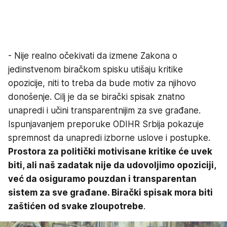
- Nije realno očekivati da izmene Zakona o
jedinstvenom biračkom spisku utišaju kritike
opozicije, niti to treba da bude motiv za njihovo
donošenje. Cilj je da se birački spisak znatno
unapredi i učini transparentnijim za sve građane.
Ispunjavanjem preporuke ODIHR Srbija pokazuje
spremnost da unapredi izborne uslove i postupke.
Prostora za politički motivisane kritike će uvek
biti, ali naš zadatak nije da udovoljimo opoziciji,
već da osiguramo pouzdan i transparentan
sistem za sve građane. Birački spisak mora biti
zaštićen od svake zloupotrebe
.