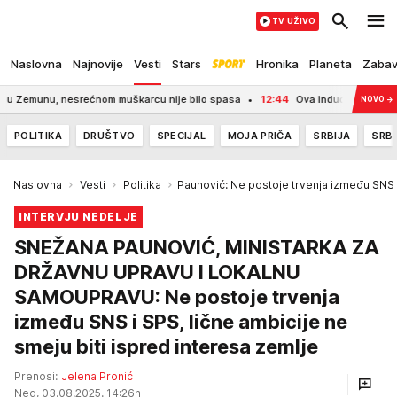
TV UŽIVO
Naslovna
Najnovije
Vesti
Stars
Hronika
Planeta
Zaba
ćnom muškarcu nije bilo spasa
12:44
Ova indudstrija se polako gasi u Nem
NOVO
→
POLITIKA
DRUŠTVO
SPECIJAL
MOJA PRIČA
SRBIJA
SRBI
Naslovna
Vesti
Politika
Paunović: Ne postoje trvenja između SNS i
INTERVJU NEDELJE
SNEŽANA PAUNOVIĆ, MINISTARKA ZA
DRŽAVNU UPRAVU I LOKALNU
SAMOUPRAVU: Ne postoje trvenja
između SNS i SPS, lične ambicije ne
smeju biti ispred interesa zemlje
Prenosi:
Jelena Pronić
Ned, 03.08.2025. 14:26h