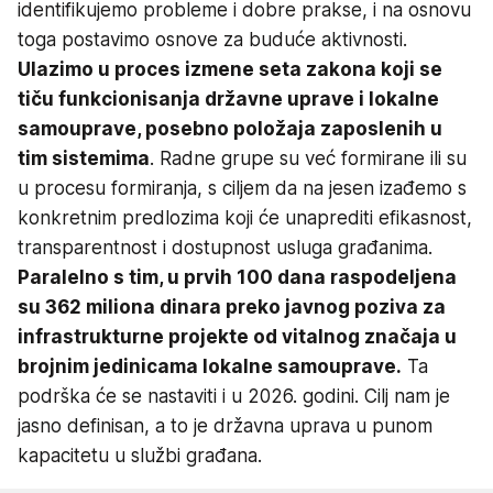
identifikujemo probleme i dobre prakse, i na osnovu
toga postavimo osnove za buduće aktivnosti.
Ulazimo u proces izmene seta zakona koji se
tiču funkcionisanja državne uprave i lokalne
samouprave, posebno položaja zaposlenih u
tim sistemima
. Radne grupe su već formirane ili su
u procesu formiranja, s ciljem da na jesen izađemo s
konkretnim predlozima koji će unaprediti efikasnost,
transparentnost i dostupnost usluga građanima.
Paralelno s tim, u prvih 100 dana raspodeljena
su 362 miliona dinara preko javnog poziva za
infrastrukturne projekte od vitalnog značaja u
brojnim jedinicama lokalne samouprave.
Ta
podrška će se nastaviti i u 2026. godini. Cilj nam je
jasno definisan, a to je državna uprava u punom
kapacitetu u službi građana.