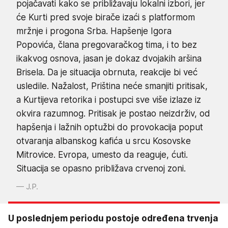
pojačavati kako se približavaju lokalni izbori, jer
će Kurti pred svoje birače izaći s platformom
mržnje i progona Srba. Hapšenje Igora
Popovića, člana pregovaračkog tima, i to bez
ikakvog osnova, jasan je dokaz dvojakih aršina
Brisela. Da je situacija obrnuta, reakcije bi već
usledile. Nažalost, Priština neće smanjiti pritisak,
a Kurtijeva retorika i postupci sve više izlaze iz
okvira razumnog. Pritisak je postao neizdrživ, od
hapšenja i lažnih optužbi do provokacija poput
otvaranja albanskog kafića u srcu Kosovske
Mitrovice. Evropa, umesto da reaguje, ćuti.
Situacija se opasno približava crvenoj zoni.
J.P.
U poslednjem periodu postoje određena trvenja